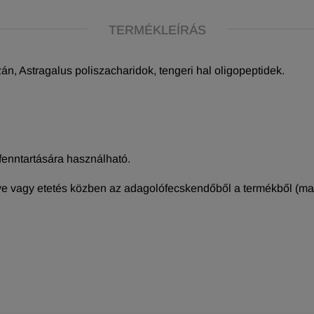
TERMÉKLEÍRÁS
n, Astragalus poliszacharidok, tengeri hal oligopeptidek.
enntartására használható.
e vagy etetés közben az adagolófecskendőből a termékből (macs