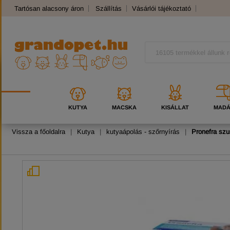
Tartósan alacsony áron
Szállítás
Vásárlói tájékoztató
Panaszkezelés
Kutyafajták
Macskafajták
KUTYA
MACSKA
KISÁLLAT
MAD
Vissza a főoldalra
|
Kutya
|
kutyaápolás - szőrnyírás
|
Pronefra sz