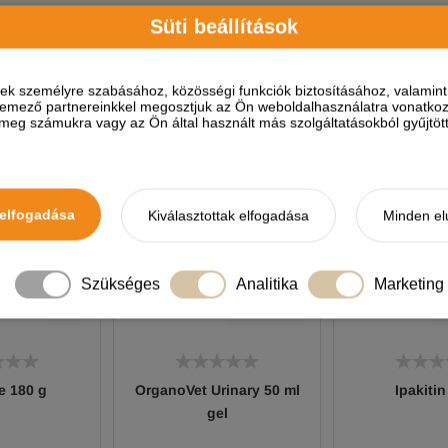
Süti beállítások
A termékhez akkor tudsz vélemé
ések személyre szabásához, közösségi funkciók biztosításához, valami
HELYETTESÍTŐ TERMÉKEK
elemező partnereinkkel megosztjuk az Ön weboldalhasználatra vonatkozó
eg számukra vagy az Ön által használt más szolgáltatásokból gyűjtötte
elfogadása
Kiválasztottak elfogadása
Minden el
Szükséges
Analitika
Marketing
ne 180 g
OrganoVet Urinary 50 ml
Ipakitin
gel