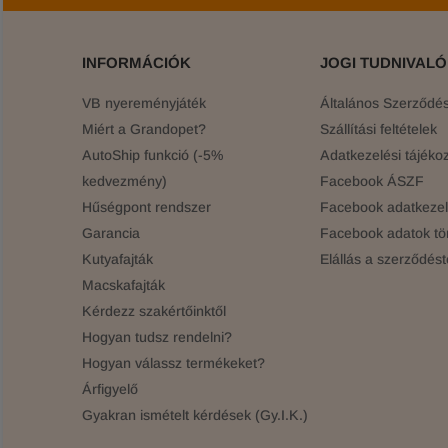
INFORMÁCIÓK
JOGI TUDNIVAL
VB nyereményjáték
Általános Szerződési
Miért a Grandopet?
Szállítási feltételek
AutoShip funkció (-5%
Adatkezelési tájékoz
kedvezmény)
Facebook ÁSZF
Hűségpont rendszer
Facebook adatkezelé
Garancia
Facebook adatok tö
Kutyafajták
Elállás a szerződést
Macskafajták
Kérdezz szakértőinktől
Hogyan tudsz rendelni?
Hogyan válassz termékeket?
Árfigyelő
Gyakran ismételt kérdések (Gy.I.K.)