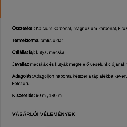
Összetétel:
Kalcium-karbonát, magnézium-karbonát, kitozá
Termékforma:
orális oldat
Célállat faj
: kutya, macska
Javallat:
macskák és kutyák megfelelő vesefunkciójának f
Adagolás:
Adagoljon naponta kétszer a táplálékba keverv
kétszer).
Kiszerelés:
60 ml, 180 ml.
VÁSÁRLÓI VÉLEMÉNYEK