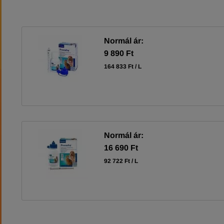
Normál ár:
9 890 Ft
164 833 Ft / L
Normál ár:
16 690 Ft
92 722 Ft / L