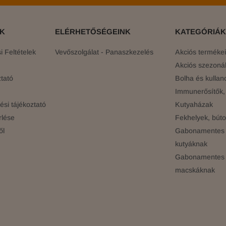
ÓK
ELÉRHETŐSÉGEINK
KATEGÓRIÁK
 Feltételek
Vevőszolgálat - Panaszkezelés
Akciós terméke
Akciós szezonál
tató
Bolha és kullan
Immunerősítők, 
si tájékoztató
Kutyaházak
rlése
Fekhelyek, búto
ől
Gabonamentes 
kutyáknak
Gabonamentes 
macskáknak