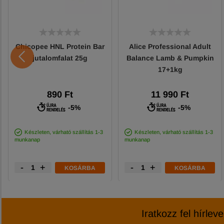
Chicopee HNL Protein Bar
Alice Professional Adult
jutalomfalat 25g
Balance Lamb & Pumpkin
17+1kg
890 Ft
11 990 Ft
-5%
-5%
Készleten, várható szállítás 1-3
Készleten, várható szállítás 1-3
munkanap
munkanap
-
+
-
+
KOSÁRBA
KOSÁRBA
Iratkozz fel hírlev