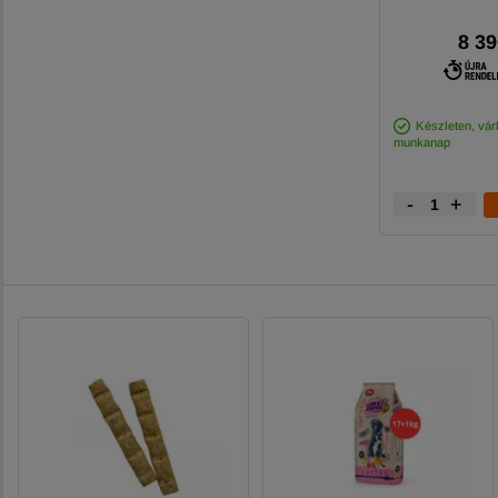
8 39
Készleten, várh
munkanap
-
+