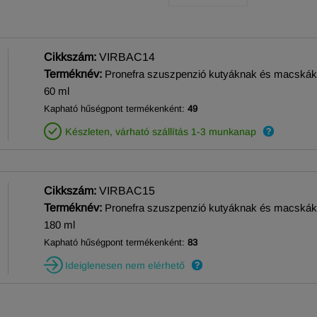
Cikkszám:
VIRBAC14
Terméknév:
Pronefra szuszpenzió kutyáknak és macská
60 ml
Kapható hűségpont termékenként:
49
Készleten, várható szállítás 1-3 munkanap
Cikkszám:
VIRBAC15
Terméknév:
Pronefra szuszpenzió kutyáknak és macská
180 ml
Kapható hűségpont termékenként:
83
Ideiglenesen nem elérhető