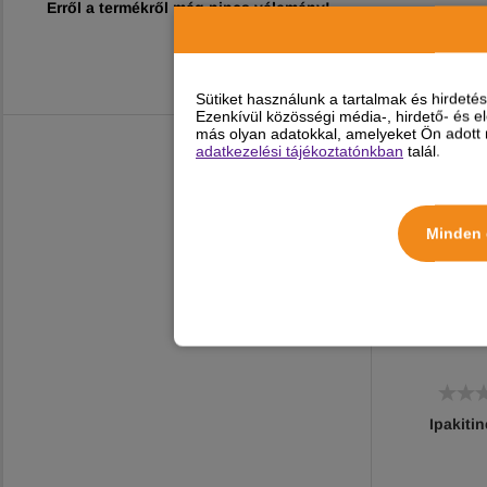
Erről a termékről még nincs vélemény!
Sütiket használunk a tartalmak és hirdet
Ezenkívül közösségi média-, hirdető- és 
más olyan adatokkal, amelyeket Ön adott m
adatkezelési tájékoztatónkban
talál.
Minden 
Ipakiti