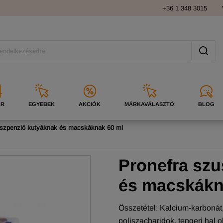
+36 1 348 3015
ÁR
EGYEBEK
AKCIÓK
MÁRKAVÁLASZTÓ
BLOG
uszpenzió kutyáknak és macskáknak 60 ml
Pronefra sz
és macskák
Összetétel: Kalcium-karbonát
poliszacharidok, tengeri hal o