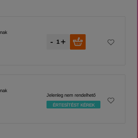
knak
-
+
knak
Jelenleg nem rendelhető
ÉRTESÍTÉST KÉREK