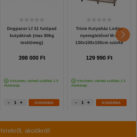
Dogpacer Lf 31 futópad
Trixie Kutyaház Lodge
kutyáknak (max 80kg
nyeregtetővel M-L
testtömeg)
130x100x105cm szürke
398 000 Ft
129 990 Ft
Készleten, várható szállítás 1-3
Készleten, várható szállítás 1-3
munkanap
munkanap
-
+
-
+
KOSÁRBA
KOSÁRBA
hírekről, akciókról!