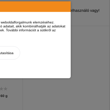
nyt írni, ha
regisztrált és bejelentkezett
felhasználó vagy!
nt weboldalforgalmunk elemzéséhez.
 adatait, akik kombinálhatják az adatokat
k. További információt a sütikről az
utasítása
 60 g