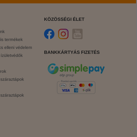
KÖZÖSSÉGI ÉLET
ink
is termékek
cs elleni védelem
BANKKÁRTYÁS FIZETÉS
ízületvédők
rok
száraztápok
száraztápok