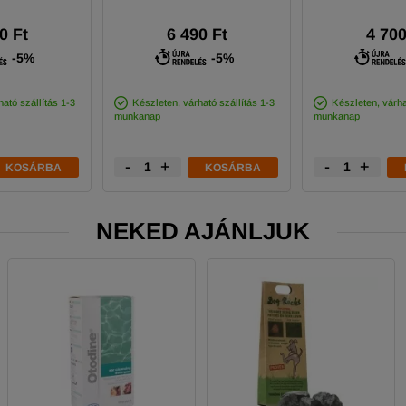
0 Ft
6 490 Ft
4 700
-5%
-5%
ató szállítás 1-3
Készleten, várható szállítás 1-3
Készleten, várha
munkanap
munkanap
-
+
-
+
KOSÁRBA
KOSÁRBA
NEKED AJÁNLJUK