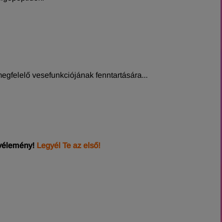
egfelelő vesefunkciójának fenntartására...
 vélemény!
Legyél Te az első!