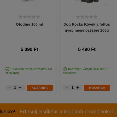
Otodine 100 ml
Dog Rocks Kövek a foltos
gyep megelőzésére 200g
5 090 Ft
5 490 Ft
Készleten, várható szállítás 1-3
Készleten, várható szállítás 1-3
munkanap
munkanap
-
+
-
+
KOSÁRBA
KOSÁRBA
elünkre!
Értesülj elsőként a legújabb promóciókról, 