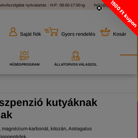
1500 Ft kupo
Vevőszolgálat nyitvatartás : H-P: 08:00-17:00-ig
hello@grandopet.hu
Gyors rendelés
Kosár
Saját fiók
HŰSÉGPROGRAM
ÁLLATORVOS VÁLASZOL
uszpenzió kutyáknak
nak
, magnézium-karbonát, kitozán, Astragalus
ligopeptidek.