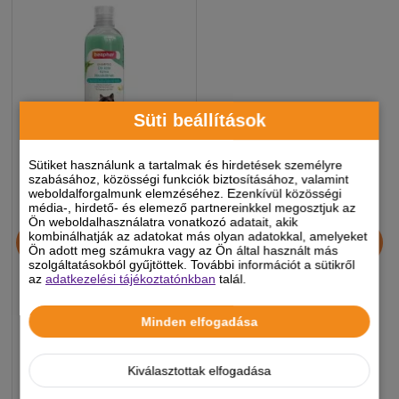
Süti beállítások
Sütiket használunk a tartalmak és hirdetések személyre
szabásához, közösségi funkciók biztosításához, valamint
weboldalforgalmunk elemzéséhez. Ezenkívül közösségi
média-, hirdető- és elemező partnereinkkel megosztjuk az
Beaphar Sampon Macska
Ön weboldalhasználatra vonatkozó adatait, akik
Makadámia Olajjal 250ml
kombinálhatják az adatokat más olyan adatokkal, amelyeket
Ön adott meg számukra vagy az Ön által használt más
szolgáltatásokból gyűjtöttek. További információt a sütikről
az
adatkezelési tájékoztatónkban
talál.
3 490 Ft
-5%
Minden elfogadása
Felhasználható kupon:
MACSKA2026
Kiválasztottak elfogadása
Készleten, várható szállítás 1-3
munkanap