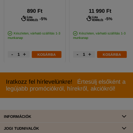
890 Ft
11 990 Ft
-5%
-5%
Készleten, várható szállítás 1-3
Készleten, várható szállítás 1-3
munkanap
munkanap
-
+
-
+
KOSÁRBA
KOSÁRBA
Iratkozz fel hírlevelünkre!
Értesülj elsőként a
legújabb promóciókról, hírekről, akciókról!
INFORMÁCIÓK
JOGI TUDNIVALÓK