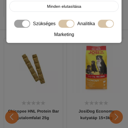
Minden elutasítása
-
+
KOSÁRBA
Szükséges
Analitika
NEKED AJÁNLJUK
Marketing
Chicopee HNL Protein Bar
JosiDog Economy
jutalomfalat 25g
kutyatáp 15+3kg