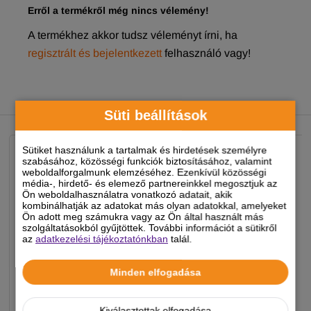
Erről a termékről még nincs vélemény!
A termékhez akkor tudsz véleményt írni, ha
regisztrált és bejelentkezett
felhasználó vagy!
NEKED AJÁNLJUK
Süti beállítások
Sütiket használunk a tartalmak és hirdetések személyre
szabásához, közösségi funkciók biztosításához, valamint
weboldalforgalmunk elemzéséhez. Ezenkívül közösségi
média-, hirdető- és elemező partnereinkkel megosztjuk az
Ön weboldalhasználatra vonatkozó adatait, akik
kombinálhatják az adatokat más olyan adatokkal, amelyeket
Ön adott meg számukra vagy az Ön által használt más
szolgáltatásokból gyűjtöttek. További információt a sütikről
az
adatkezelési tájékoztatónkban
talál.
Minden elfogadása
Kiválasztottak elfogadása