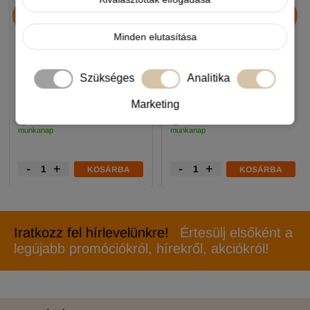
Chicopee HNL Protein Bar
JosiDog Economy
jutalomfalat 25g
kutyatáp 15+3kg
Minden elutasítása
890 Ft
11 990 Ft
Szükséges
Analitika
-5%
-5%
Marketing
Készleten, várható szállítás 1-3
Készleten, várható szállítás 1-3
munkanap
munkanap
-
+
-
+
KOSÁRBA
KOSÁRBA
Iratkozz fel hírlevelünkre!
Értesülj elsőként a
legújabb promóciókról, hírekről, akciókról!