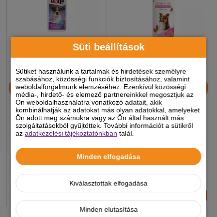
Süti beállítások
Sütiket használunk a tartalmak és hirdetések személyre
Dolly Nercolajos
Beaphar Sampon Kutya
szabásához, közösségi funkciók biztosításához, valamint
weboldalforgalmunk elemzéséhez. Ezenkívül közösségi
Kutyasampon 250 Ml
Filcesedés Ellen Hosszú
média-, hirdető- és elemező partnereinkkel megosztjuk az
Szőrre 250ml
Ön weboldalhasználatra vonatkozó adatait, akik
kombinálhatják az adatokat más olyan adatokkal, amelyeket
Ön adott meg számukra vagy az Ön által használt más
1 390 Ft
3 490 Ft
szolgáltatásokból gyűjtöttek. További információt a sütikről
az
adatkezelési tájékoztatónkban
talál.
Minden elfogadása
Készleten, várható szállítás 1-3
Készleten, várható szállítás 1-3
munkanap
munkanap
Kiválasztottak elfogadása
-
+
-
+
KOSÁRBA
KOSÁRBA
Minden elutasítása