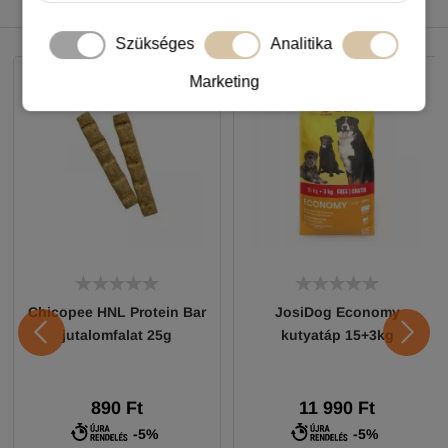
NEKED AJÁNLJUK
Szükséges
Analitika
Marketing
Chicopee HNL Protein Bar
JosiDog Economy
jutalomfalat 25g
kutyatáp 15+3kg
890 Ft
11 990 Ft
-5%
-5%