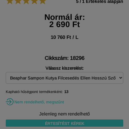
5
/
1
Értékelés alapján
Normál ár:
2 690 Ft
10 760 Ft / L
Cikkszám: 18296
Válassz kiszerelést:
Kapható hűségpont termékenként:
13
Nem rendelhető, megszűnt
Jelenleg nem rendelhető
ÉRTESÍTÉST KÉREK