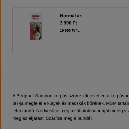
Normál ár:
3 990 Ft
19 950 Ft / L
A Beaphar Sampon korpás szőrre kifejezetten a korpásodá
pH-ja megfelel a kutyák és macskák bőrének. MSM tart
felrázandó. Nedvesítse meg az állatok bundáját meleg víz
meg az eljárást. Szárítsa meg a bundát.