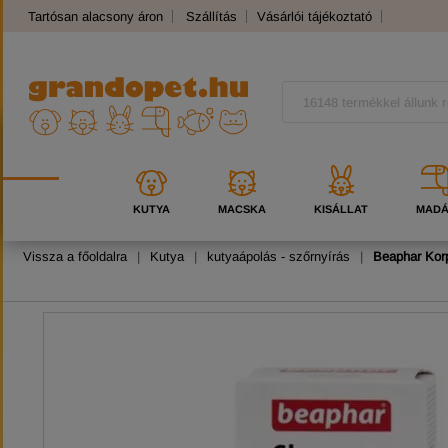
Tartósan alacsony áron
Szállítás
Vásárlói tájékoztató
Panaszkezelés
Kutyafajták
Macskafajták
KUTYA
MACSKA
KISÁLLAT
MAD
Vissza a főoldalra
|
Kutya
|
kutyaápolás - szőrnyírás
|
Beaphar Kor