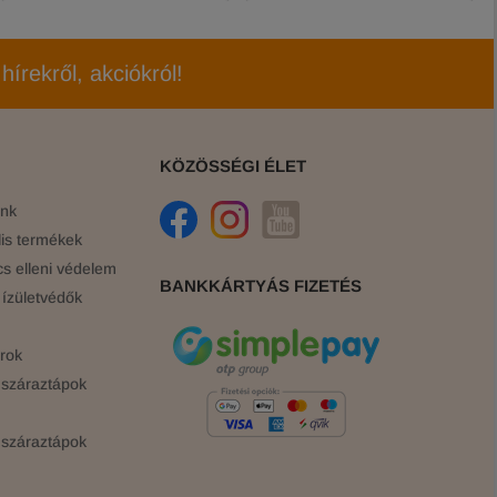
hírekről, akciókról!
KÖZÖSSÉGI ÉLET
ink
is termékek
cs elleni védelem
BANKKÁRTYÁS FIZETÉS
ízületvédők
rok
száraztápok
száraztápok