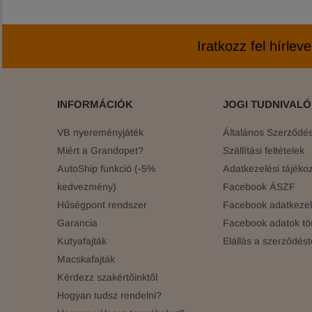
Iratkozz fel hírlev
INFORMÁCIÓK
JOGI TUDNIVAL
VB nyereményjáték
Általános Szerződési
Miért a Grandopet?
Szállítási feltételek
AutoShip funkció (-5%
Adatkezelési tájékoz
kedvezmény)
Facebook ÁSZF
Hűségpont rendszer
Facebook adatkezelé
Garancia
Facebook adatok tö
Kutyafajták
Elállás a szerződést
Macskafajták
Kérdezz szakértőinktől
Hogyan tudsz rendelni?