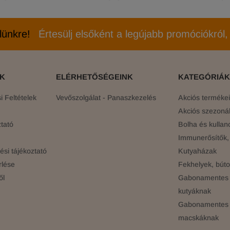
elünkre!
Értesülj elsőként a legújabb promóciókról, 
ÓK
ELÉRHETŐSÉGEINK
KATEGÓRIÁK
 Feltételek
Vevőszolgálat - Panaszkezelés
Akciós terméke
Akciós szezonál
tató
Bolha és kullan
Immunerősítők, 
si tájékoztató
Kutyaházak
rlése
Fekhelyek, búto
ől
Gabonamentes 
kutyáknak
Gabonamentes 
macskáknak