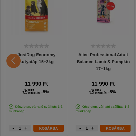
JosiDog Economy
Alice Professional Adult
kutyatáp 15+3kg
Balance Lamb & Pumpkin
17+1kg
11 990 Ft
11 990 Ft
-5%
-5%
Készleten, várható szállítás 1-3
Készleten, várható szállítás 1-3
munkanap
munkanap
-
+
-
+
KOSÁRBA
KOSÁRBA