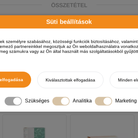
ÖSSZETÉTEL
Süti beállítások
te, cocamide dea, cocamido propyl betaine, dimethyl sulfo
fum, Calendula officinalis flower oil, cocamide mea, propylene gl
l-3-one, 2-methyl-2h-isothiazol-3-one.
ések személyre szabásához, közösségi funkciók biztosításához, valami
elemező partnereinkkel megosztjuk az Ön weboldalhasználatra vonatkozó
eg számukra vagy az Ön által használt más szolgáltatásokból gyűjtötte
elfogadása
Kiválasztottak elfogadása
Minden el
A termékhez akkor tudsz vélemé
Szükséges
Analitika
Marketing
NEKED AJÁNLJUK