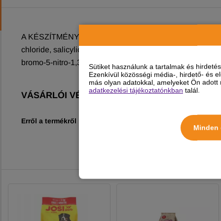
A KÉSZÍTMÉNY ÖSSZETÉTELE: Aqua, sodium laureth sulfa
chloride, salicylic acid, glycerin, glycol distearate, par
bromo-5-nitro-1,3-dioxane, 5-chloro-2-methyl-2h-isothiazo
Sütiket használunk a tartalmak és hirdet
Ezenkívül közösségi média-, hirdető- és 
más olyan adatokkal, amelyeket Ön adott m
adatkezelési tájékoztatónkban
talál.
VÁSÁRLÓI VÉLEMÉNYEK
Erről a termékről még nincs vélemény!
Minden 