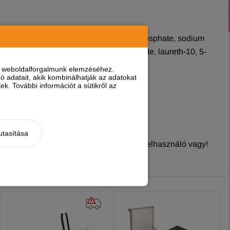
ne, PEG-15 cocopolyamine, disodium phosphate, sodium
ycol, potassium phosphate, sodium hydroxide, laureth-10, 5-
nt weboldalforgalmunk elemzéséhez.
 adatait, akik kombinálhatják az adatokat
k. További információt a sütikről az
utasítása
nyt írni, ha
regisztrált és bejelentkezett
felhasználó vagy!