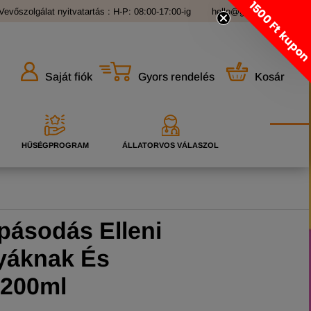
1500 Ft kupo
Vevőszolgálat nyitvatartás : H-P: 08:00-17:00-ig
hello@grandopet.hu
Gyors rendelés
Kosár
Saját fiók
HŰSÉGPROGRAM
ÁLLATORVOS VÁLASZOL
pásodás Elleni
yáknak És
 200ml