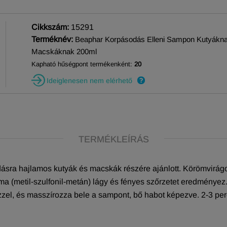
Cikkszám:
15291
Terméknév:
Beaphar Korpásodás Elleni Sampon Kutyákn
Macskáknak 200ml
Kapható hűségpont termékenként:
20
Ideiglenesen nem elérhető
TERMÉKLEÍRÁS
sra hajlamos kutyák és macskák részére ajánlott. Körömvirágol
alma (metil-szulfonil-metán) lágy és fényes szőrzetet ered
zel, és masszírozza bele a sampont, bő habot képezve. 2-3 perc 