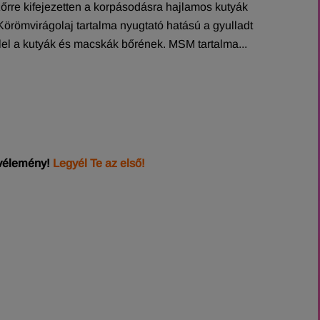
rre kifejezetten a korpásodásra hajlamos kutyák
Körömvirágolaj tartalma nyugtató hatású a gyulladt
el a kutyák és macskák bőrének. MSM tartalma...
 vélemény!
Legyél Te az első!