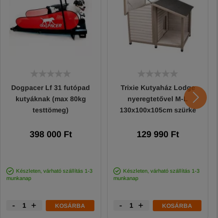
Dogpacer Lf 31 futópad
Trixie Kutyaház Lodge
kutyáknak (max 80kg
nyeregtetővel M-L
testtömeg)
130x100x105cm szürke
398 000 Ft
129 990 Ft
Készleten, várható szállítás 1-3
Készleten, várható szállítás 1-3
munkanap
munkanap
-
+
-
+
KOSÁRBA
KOSÁRBA