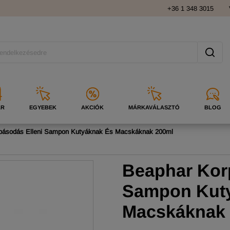
+36 1 348 3015
ÁR
EGYEBEK
AKCIÓK
MÁRKAVÁLASZTÓ
BLOG
pásodás Elleni Sampon Kutyáknak És Macskáknak 200ml
Beaphar Kor
Sampon Kut
Macskáknak