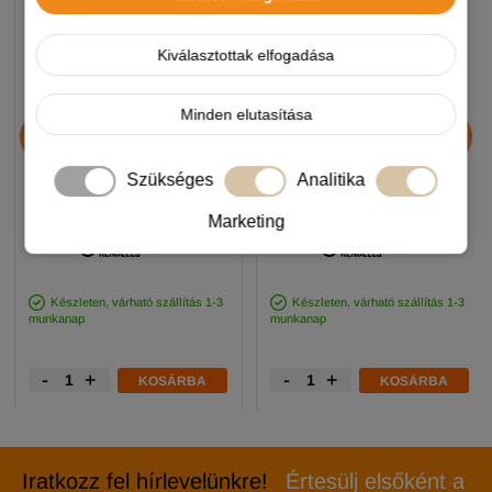
Kiválasztottak elfogadása
Minden elutasítása
Chicopee HNL Protein Bar
JosiDog Economy
jutalomfalat 25g
kutyatáp 15+3kg
Szükséges
Analitika
890 Ft
11 990 Ft
Marketing
-5%
-5%
Készleten, várható szállítás 1-3
Készleten, várható szállítás 1-3
munkanap
munkanap
-
+
-
+
KOSÁRBA
KOSÁRBA
Iratkozz fel hírlevelünkre!
Értesülj elsőként a