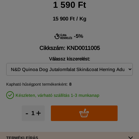
1 590 Ft
15 900 Ft / Kg
-5%
Cikkszám: KND0011005
Válassz kiszerelést:
Kapható hűségpont termékenként:
8
Készleten, várható szállítás 1-3 munkanap
-
+
TERMÉKLEÍRÁS