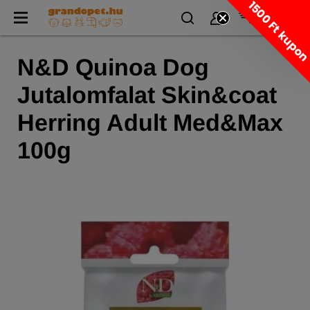
1500 Ft kupo
N&D Quinoa Dog
Jutalomfalat Skin&coat
Herring Adult Med&Max
100g