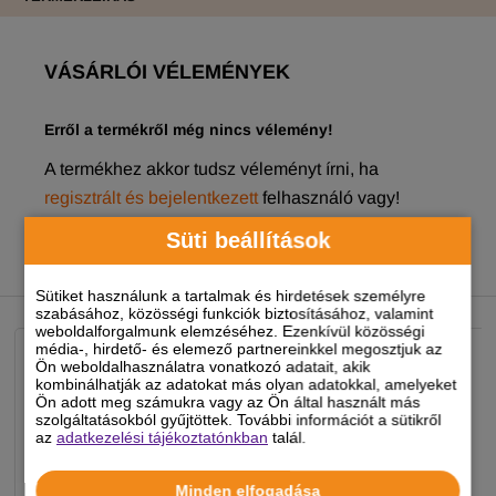
VÁSÁRLÓI VÉLEMÉNYEK
Erről a termékről még nincs vélemény!
A termékhez akkor tudsz véleményt írni, ha
regisztrált és bejelentkezett
felhasználó vagy!
Süti beállítások
NEKED AJÁNLJUK
Sütiket használunk a tartalmak és hirdetések személyre
szabásához, közösségi funkciók biztosításához, valamint
weboldalforgalmunk elemzéséhez. Ezenkívül közösségi
média-, hirdető- és elemező partnereinkkel megosztjuk az
Ön weboldalhasználatra vonatkozó adatait, akik
kombinálhatják az adatokat más olyan adatokkal, amelyeket
Ön adott meg számukra vagy az Ön által használt más
szolgáltatásokból gyűjtöttek. További információt a sütikről
az
adatkezelési tájékoztatónkban
talál.
Minden elfogadása