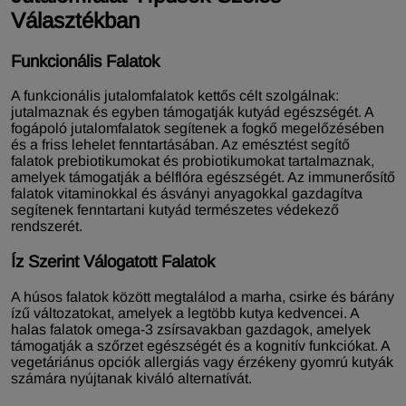
Választékban
Funkcionális Falatok
A funkcionális jutalomfalatok kettős célt szolgálnak:
jutalmaznak és egyben támogatják kutyád egészségét. A
fogápoló jutalomfalatok segítenek a fogkő megelőzésében
és a friss lehelet fenntartásában. Az emésztést segítő
falatok prebiotikumokat és probiotikumokat tartalmaznak,
amelyek támogatják a bélflóra egészségét. Az immunerősítő
falatok vitaminokkal és ásványi anyagokkal gazdagítva
segítenek fenntartani kutyád természetes védekező
rendszerét.
Íz Szerint Válogatott Falatok
A húsos falatok között megtalálod a marha, csirke és bárány
ízű változatokat, amelyek a legtöbb kutya kedvencei. A
halas falatok omega-3 zsírsavakban gazdagok, amelyek
támogatják a szőrzet egészségét és a kognitív funkciókat. A
vegetáriánus opciók allergiás vagy érzékeny gyomrú kutyák
számára nyújtanak kiváló alternatívát.