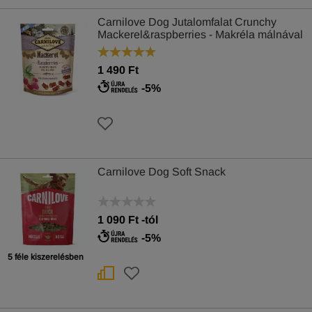
Carnilove Dog Jutalomfalat Crunchy
Mackerel&raspberries - Makréla málnával
200g
1 490 Ft
-5%
Carnilove Dog Soft Snack
1 090
Ft
-tól
-5%
5 féle kiszerelésben