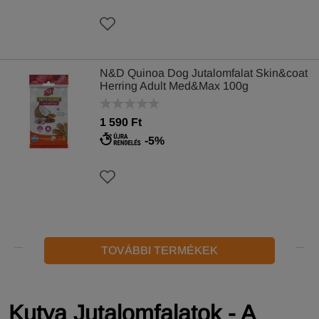
N&D Quinoa Dog Jutalomfalat Skin&coat
Herring Adult Med&Max 100g
1 590 Ft
-5%
TOVÁBBI TERMÉKEK
Kutya Jutalomfalatok - A