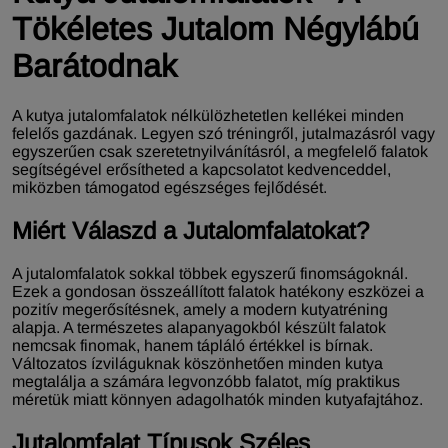
Tökéletes Jutalom Négylábú
Barátodnak
A kutya jutalomfalatok nélkülözhetetlen kellékei minden
felelős gazdának. Legyen szó tréningről, jutalmazásról vagy
egyszerűen csak szeretetnyilvánításról, a megfelelő falatok
segítségével erősítheted a kapcsolatot kedvenceddel,
miközben támogatod egészséges fejlődését.
Miért Válaszd a Jutalomfalatokat?
A jutalomfalatok sokkal többek egyszerű finomságoknál.
Ezek a gondosan összeállított falatok hatékony eszközei a
pozitív megerősítésnek, amely a modern kutyatréning
alapja. A természetes alapanyagokból készült falatok
nemcsak finomak, hanem tápláló értékkel is bírnak.
Változatos ízviláguknak köszönhetően minden kutya
megtalálja a számára legvonzóbb falatot, míg praktikus
méretük miatt könnyen adagolhatók minden kutyafajtához.
Jutalomfalat Típusok Széles