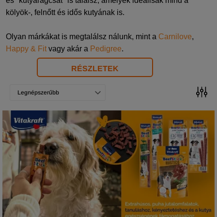
és "kutyarágcsát" is találsz, amelyek ideálisak mind a
kölyök-, felnőtt és idős kutyának is.
Olyan márkákat is megtalálsz nálunk, mint a
Carnilove
,
Happy & Fit
vagy akár a
Pedigree
.
RÉSZLETEK
Legnépszerűbb