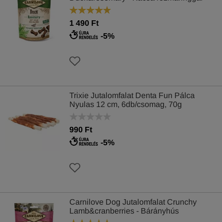
200g
1 490 Ft
-5%
Trixie Jutalomfalat Denta Fun Pálca
Nyulas 12 cm, 6db/csomag, 70g
990 Ft
-5%
Carnilove Dog Jutalomfalat Crunchy
Lamb&cranberries - Bárányhús
vörösáfonyával 200g