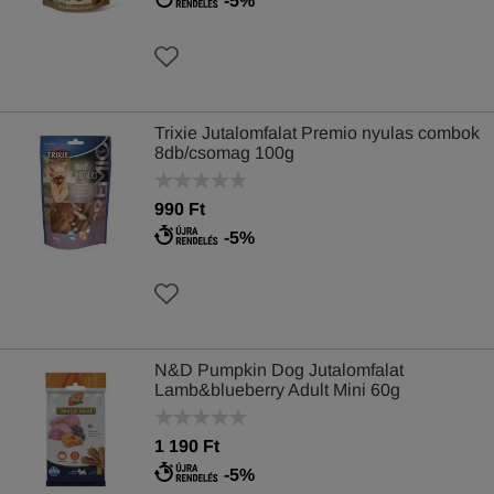
-5%
Trixie Jutalomfalat Premio nyulas combok
8db/csomag 100g
990 Ft
-5%
N&D Pumpkin Dog Jutalomfalat
Lamb&blueberry Adult Mini 60g
1 190 Ft
-5%