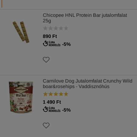
Chicopee HNL Protein Bar jutalomfalat
25g
890 Ft
-5%
Carnilove Dog Jutalomfalat Crunchy Wild
boar&rosehips - Vaddisznóhús
csipkebogyóval 200g
1 490 Ft
-5%