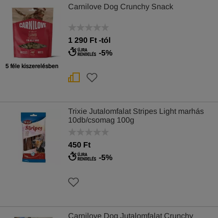
Carnilove Dog Crunchy Snack
1 290
Ft
-tól
-5%
5 féle kiszerelésben
Trixie Jutalomfalat Stripes Light marhás
10db/csomag 100g
450 Ft
-5%
Carnilove Dog Jutalomfalat Crunchy