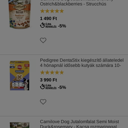
Ostrich&blackberries - Strucchús
szederrel 200g
1 490 Ft
-5%
Pedigree DentaStix kiegészítő állateledel
4 hónapnál idősebb kutyák számára 10-
25 kg 28 db 720 g
3 990 Ft
-5%
Carnilove Dog Jutalomfalat Semi Moist
Duck&rosemary - Kacsa rozmaringgal