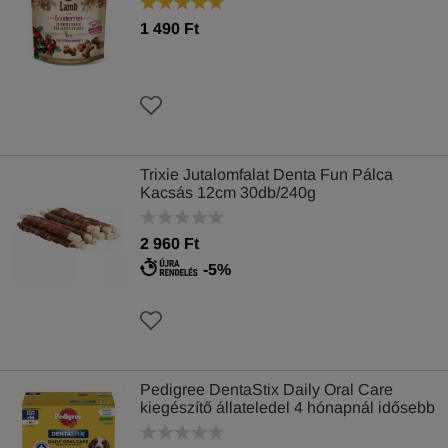
1 490 Ft
Trixie Jutalomfalat Denta Fun Pálca
Kacsás 12cm 30db/240g
2 960 Ft
-5%
Pedigree DentaStix Daily Oral Care
kiegészítő állateledel 4 hónapnál idősebb
kutyáknak 8 db 1440 g