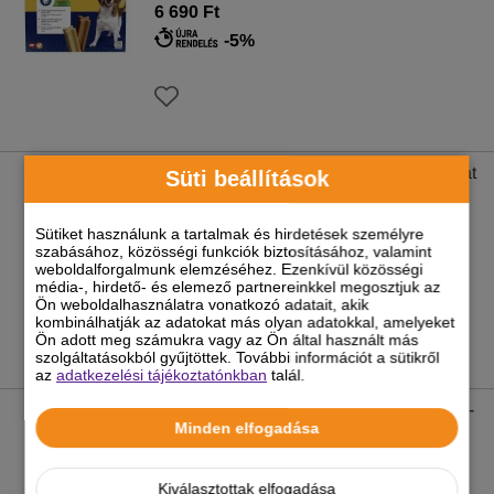
6 690 Ft
-5%
Vitakraft Rabbit Slices Kutya Jutalomfalat
Süti beállítások
Nyúlhús Szeletek 80g
Sütiket használunk a tartalmak és hirdetések személyre
1 190 Ft
szabásához, közösségi funkciók biztosításához, valamint
weboldalforgalmunk elemzéséhez. Ezenkívül közösségi
-5%
média-, hirdető- és elemező partnereinkkel megosztjuk az
Ön weboldalhasználatra vonatkozó adatait, akik
kombinálhatják az adatokat más olyan adatokkal, amelyeket
Ön adott meg számukra vagy az Ön által használt más
szolgáltatásokból gyűjtöttek. További információt a sütikről
az
adatkezelési tájékoztatónkban
talál.
Pedigree Biscrok Multi Mix csirke-marha-
Minden elfogadása
bárány kiegészítő állateledel felnőtt
kutyák számára 500 g
1 290 Ft
Kiválasztottak elfogadása