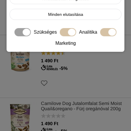
-5%
Minden elutasítása
Szükséges
Analitika
Carnilove Dog Jutalomfalat Semi Moist
Marketing
Sardines&wild garlic - Szardínia
medvehagymával 200g
1 490 Ft
-5%
Carnilove Dog Jutalomfalat Semi Moist
Quail&oregano - Fürj oregánóval 200g
1 490 Ft