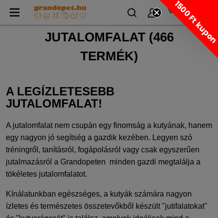
1500 Ft kupo
JUTALOMFALAT
(
466
TERMÉK)
A LEGÍZLETESEBB
JUTALOMFALAT!
A jutalomfalat nem csupán egy finomság a kutyának, hanem
egy nagyon jó segítség a gazdik kezében. Legyen szó
tréningről, tanításról, fogápolásról vagy csak egyszerűen
jutalmazásról a Grandopeten minden gazdi megtalálja a
tökéletes jutalomfalatot.
Kínálatunkban egészséges, a kutyák számára nagyon
ízletes és természetes összetevőkből készült "jutifalatokat"