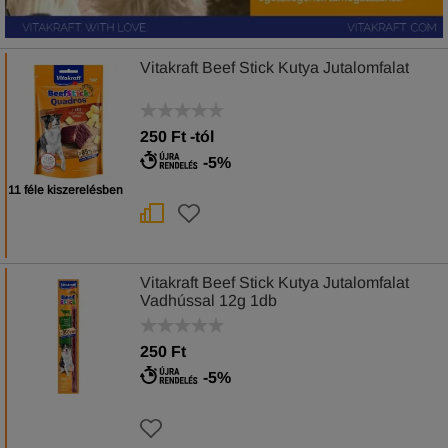
Vitakraft Beef Stick Kutya Jutalomfalat
250
Ft
-tól
-5%
11 féle kiszerelésben
Vitakraft Beef Stick Kutya Jutalomfalat
Vadhússal 12g 1db
250 Ft
-5%