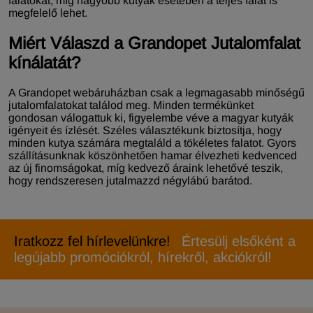
falatokat, míg nagyobb kutyák esetében a teljes falat is
megfelelő lehet.
Miért Válaszd a Grandopet Jutalomfalat
kínálatát?
A Grandopet webáruházban csak a legmagasabb minőségű
jutalomfalatokat találod meg. Minden termékünket
gondosan válogattuk ki, figyelembe véve a magyar kutyák
igényeit és ízlését. Széles választékunk biztosítja, hogy
minden kutya számára megtaláld a tökéletes falatot. Gyors
szállításunknak köszönhetően hamar élvezheti kedvenced
az új finomságokat, míg kedvező áraink lehetővé teszik,
hogy rendszeresen jutalmazzd négylábú barátod.
Iratkozz fel hírlevelünkre!
Értesülj elsőként a
legújabb promóciókról, hírekről, akciókról!