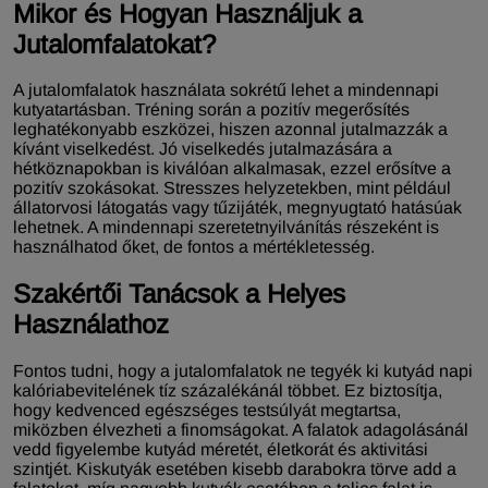
Mikor és Hogyan Használjuk a
Jutalomfalatokat?
A jutalomfalatok használata sokrétű lehet a mindennapi
kutyatartásban. Tréning során a pozitív megerősítés
leghatékonyabb eszközei, hiszen azonnal jutalmazzák a
kívánt viselkedést. Jó viselkedés jutalmazására a
hétköznapokban is kiválóan alkalmasak, ezzel erősítve a
pozitív szokásokat. Stresszes helyzetekben, mint például
állatorvosi látogatás vagy tűzijáték, megnyugtató hatásúak
lehetnek. A mindennapi szeretetnyilvánítás részeként is
használhatod őket, de fontos a mértékletesség.
Szakértői Tanácsok a Helyes
Használathoz
Fontos tudni, hogy a jutalomfalatok ne tegyék ki kutyád napi
kalóriabevitelének tíz százalékánál többet. Ez biztosítja,
hogy kedvenced egészséges testsúlyát megtartsa,
miközben élvezheti a finomságokat. A falatok adagolásánál
vedd figyelembe kutyád méretét, életkorát és aktivitási
szintjét. Kiskutyák esetében kisebb darabokra törve add a