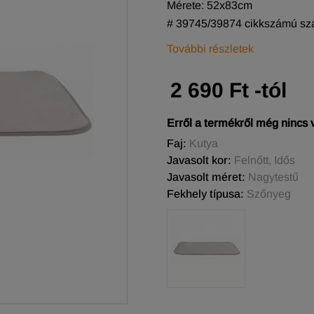
Mérete: 52x83cm
# 39745/39874 cikkszámú szál
További részletek
2 690 Ft -tól
Erről a termékről még nincs
Faj:
Kutya
Javasolt kor:
Felnőtt, Idős
Javasolt méret:
Nagytestű
Fekhely típusa:
Szőnyeg