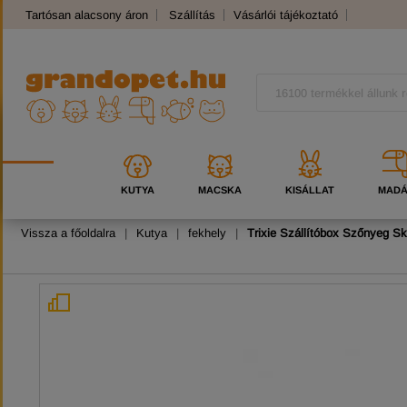
Tartósan alacsony áron
Szállítás
Vásárlói tájékoztató
Panaszkezelés
Kutyafajták
Macskafajták
KUTYA
MACSKA
KISÁLLAT
MAD
Vissza a főoldalra
|
Kutya
|
fekhely
|
Trixie Szállítóbox Szőnyeg S