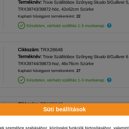
Terméknév:
Trixie Szállítóbox Szőnyeg Skudo 5/Gulliver 5
TRX39743/39872-höz, 42x62cm Szürke
Kapható hűségpont termékenként:
22
Készleten, várható szállítás 1-3 munkanap
Cikkszám:
TRX28648
Terméknév:
Trixie Szállítóbox Szőnyeg Skudo 6/Gulliver 6
TRX39744/39873-hoz, 46x76cm Szürke
Kapható hűségpont termékenként:
27
Készleten, várható szállítás 1-3 munkanap
Cikkszám:
TRX28649
Süti beállítások
Terméknév:
Trixie Szállítóbox Szőnyeg Skudo 7/Gulliver 7
TRX39745/39874-hez, 52x83cm Szürke
Kapható hűségpont termékenként:
30
ések személyre szabásához, közösségi funkciók biztosításához, valami