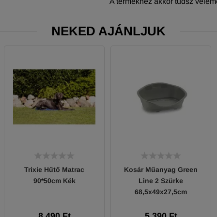
A termékhez akkor tudsz vélemé
NEKED AJÁNLJUK
Trixie Hűtő Matrac
Kosár Műanyag Green
90*50cm Kék
Line 2 Szürke
68,5x49x27,5cm
8 490 Ft
5 390 Ft