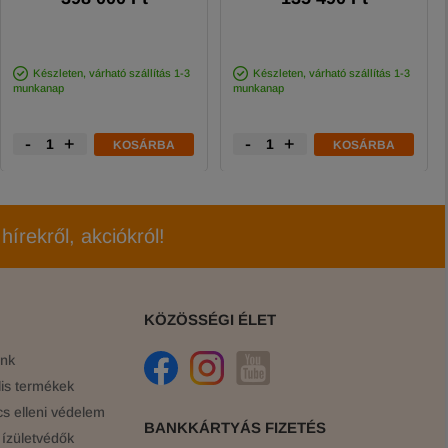
Készleten, várható szállítás 1-3
Készleten, várható szállítás 1-3
munkanap
munkanap
-
+
-
+
KOSÁRBA
KOSÁRBA
hírekről, akciókról!
KÖZÖSSÉGI ÉLET
ink
is termékek
cs elleni védelem
BANKKÁRTYÁS FIZETÉS
ízületvédők