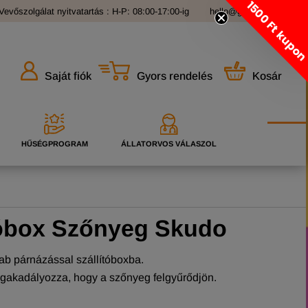
1500 Ft kupo
Vevőszolgálat nyitvatartás : H-P: 08:00-17:00-ig
hello@grandopet.hu
Gyors rendelés
Kosár
Saját fiók
HŰSÉGPROGRAM
ÁLLATORVOS VÁLASZOL
ítóbox Szőnyeg Skudo
ab párnázással szállítóboxba.
gakadályozza, hogy a szőnyeg felgyűrődjön.