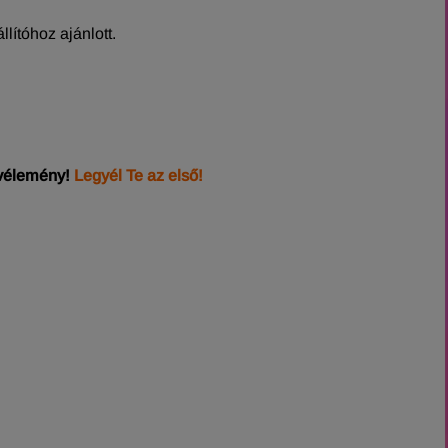
lítóhoz ajánlott.
 vélemény!
Legyél Te az első!