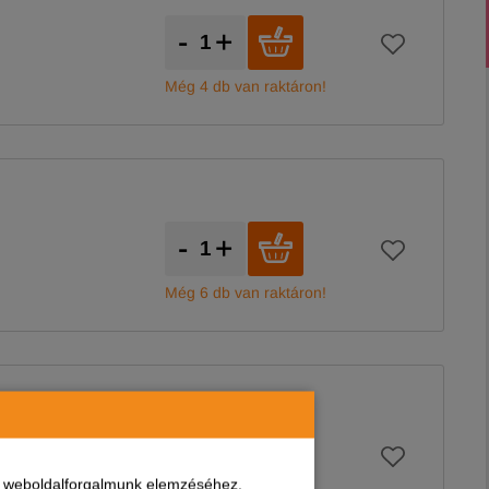
,
-
+
Még 4 db van raktáron!
-
+
Még 6 db van raktáron!
,
-
+
nt weboldalforgalmunk elemzéséhez.