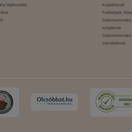
si tájékoztató
Kutyaházak
rlése
Fekhelyek, búto
ől
Gabonamentes 
kutyáknak
Gabonamentes 
macskáknak