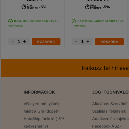
-5%
-5%
Készleten, várható szállítás 1-3
Készleten, várható szállítás 1-3
munkanap
munkanap
-
+
-
+
KOSÁRBA
KOSÁRBA
Iratkozz fel hírlev
INFORMÁCIÓK
JOGI TUDNIVAL
VB nyereményjáték
Általános Szerződési
Miért a Grandopet?
Szállítási feltételek
AutoShip funkció (-5%
Adatkezelési tájékoz
kedvezmény)
Facebook ÁSZF