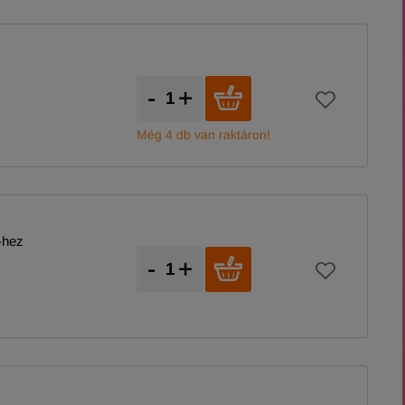
-
+
Még 4 db van raktáron!
-hez
-
+