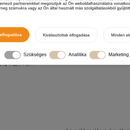
elemező partnereinkkel megosztjuk az Ön weboldalhasználatra vonatkozó
Készleten, várható szállítás 1-3 munkanap
eg számukra vagy az Ön által használt más szolgáltatásokból gyűjtötte
elfogadása
Kiválasztottak elfogadása
Minden el
TERMÉKLEÍRÁS
Szükséges
Analitika
Marketing
a.
eg felgyűrődjön.