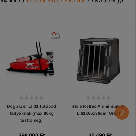
nyt írni, ha
regisztrált és bejelentkezett
felhasználó vagy!
Dogpacer Lf 31 futópad
Trixie Ketrec Aluminium M-
kutyáknak (max 80kg
L 61x65x86cm, Grafit
testtömeg)
398 000 Ft
135 490 Ft