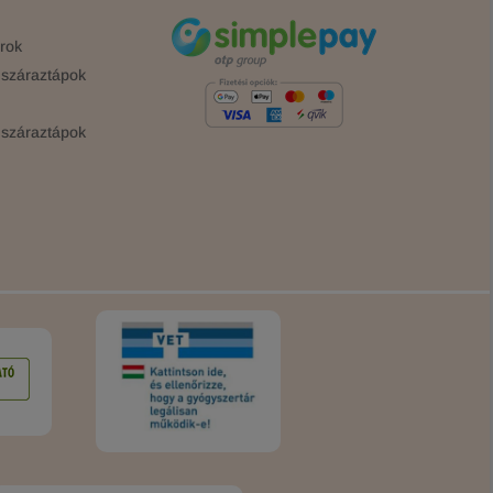
rok
száraztápok
száraztápok