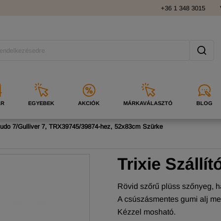
+36 1 348 3015
ÁR
EGYEBEK
AKCIÓK
MÁRKAVÁLASZTÓ
BLOG
kudo 7/Gulliver 7, TRX39745/39874-hez, 52x83cm Szürke
Trixie Száll
Rövid szőrű plüss szőnyeg, h
A csúszásmentes gumi alj me
Kézzel mosható.