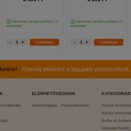
Készleten, várható szállítás 1-3
Készleten, várható szállítás 1-3
munkanap
munkanap
-
+
-
+
KOSÁRBA
KOSÁRBA
elünkre!
Értesülj elsőként a legújabb promóciókról, 
ÓK
ELÉRHETŐSÉGEINK
KATEGÓRIÁK
 Feltételek
Vevőszolgálat - Panaszkezelés
Akciós terméke
Akciós szezonál
tató
Bolha és kullan
Immunerősítők, 