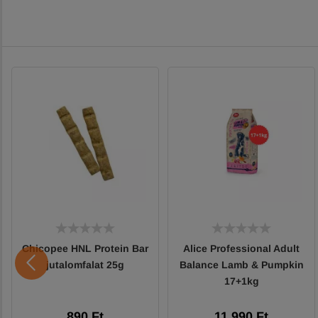
Chicopee HNL Protein Bar
Alice Professional Adult
jutalomfalat 25g
Balance Lamb & Pumpkin
17+1kg
890 Ft
11 990 Ft