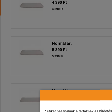
4 390 Ft
4 390 Ft
Normál ár:
5 390 Ft
5 390 Ft
Normál ár:
5 990 Ft
5 990 Ft
Sütiket használunk a tartalmak és hirdet