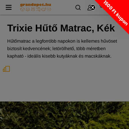
1500 Ft kupo
Trixie Hűtő Matrac, Kék
Hűtőmatrac a legforróbb napokon is kellemes hűvöset
biztosít kedvencének; letörölhető, több méretben
kapható - ideális kisebb kutyáknak és macskáknak.