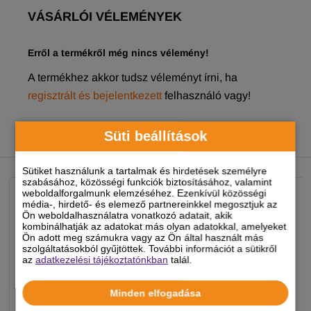
VÁSÁRLÓI VÉLEMÉNYEK
Erről a termékről még nincs vélemény!
A termékhez akkor tudsz véleményt írni, ha
regisztrált és bejelentkezett
felhasználó vagy!
Süti beállítások
NEKED AJÁNLJUK
Sütiket használunk a tartalmak és hirdetések személyre
szabásához, közösségi funkciók biztosításához, valamint
weboldalforgalmunk elemzéséhez. Ezenkívül közösségi
média-, hirdető- és elemező partnereinkkel megosztjuk az
Ön weboldalhasználatra vonatkozó adatait, akik
kombinálhatják az adatokat más olyan adatokkal, amelyeket
Ön adott meg számukra vagy az Ön által használt más
szolgáltatásokból gyűjtöttek. További információt a sütikről
az
adatkezelési tájékoztatónkban
talál.
Minden elfogadása