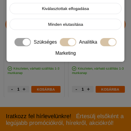
Kiválasztottak elfogadása
JosiDog Economy
Alice Professional Adult
Minden elutasítása
kutyatáp 15+3kg
Balance Lamb & Pumpkin
17+1kg
Szükséges
Analitika
11 990 Ft
11 990 Ft
Marketing
-5%
-5%
Készleten, várható szállítás 1-3
Készleten, várható szállítás 1-3
munkanap
munkanap
-
+
-
+
KOSÁRBA
KOSÁRBA
Iratkozz fel hírlevelünkre!
Értesülj elsőként a
legújabb promóciókról, hírekről, akciókról!