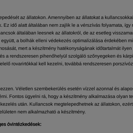
dését az állatokon. Amennyiben az állatokat a kullancsokkal v
 Ez idő alatt általában nem zajlik le a vérszívás folyamata, így
lancsok általában leesnek az állatokról, de az esetleg visszama
gyütt, a bolhák elleni védekezés optimalizálása érdekében minde
lemosását, mert a készítmény hatékonyságának időtartalmát ilye
n és a rendszeresen pihenőhelyül szolgáló szőnyegeken és kárpit
elő rovarirtókkal kell kezelni, továbbá rendszeresen porszívó
tkezzen. Véletlen szembekerülés esetén vízzel azonnal és alapos
rni. Fontos ügyelni rá, hogy a készítmény alkalmazása olyan ter
a kezelés után. Kullancsok megtelepedhetnek az állatokon, ezér
rfelületen nem alkalmazható a készítmény.
ges óvintézkedések: