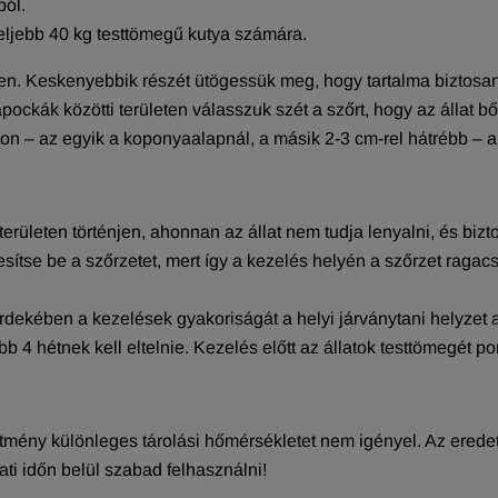
ból.
feljebb 40 kg testtömegű kutya számára.
ben. Keskenyebbik részét ütögessük meg, hogy tartalma biztosan 
apockák közötti területen válasszuk szét a szőrt, hogy az állat b
on – az egyik a koponyaalapnál, a másik 2-3 cm-rel hátrébb – a 
erületen történjen, ahonnan az állat nem tudja lenyalni, és biz
sítse be a szőrzetet, mert így a kezelés helyén a szőrzet ragac
 érdekében a kezelések gyakoriságát a helyi járványtani helyzet
b 4 hétnek kell eltelnie. Kezelés előtt az állatok testtömegét p
zítmény különleges tárolási hőmérsékletet nem igényel. Az ered
ti időn belül szabad felhasználni!