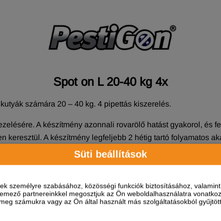
Spot on L 20-40 kg 4x
 kutyák számára 20 – 40 kg. 4 pipettás kiszerelés.
elésére. A készítmény azonnali rovarölő hatást gyakorol, és fen
n keresztül. A készítmény legfeljebb 2 hétig tartó folyamatos ak
sanguineus- szal szemben és legfeljebb 4 hétig tartó akaricid h
Süti beállítások
 fertőzöttség, a megtelepedett kullancsok nem feltétlenül pusztu
ta allergiás bőrgyulladás (Flea Allergy Dermatitis, FAD) gyógy
ések személyre szabásához, közösségi funkciók biztosításához, valami
elemező partnereinkkel megosztjuk az Ön weboldalhasználatra vonatkozó
eg számukra vagy az Ön által használt más szolgáltatásokból gyűjtötte