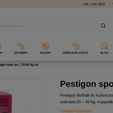
+36 1 348 3015
ÁR
EGYEBEK
AKCIÓK
MÁRKAVÁLASZTÓ
BLOG
igon spot on L 20-40 kg 4x
Pestigon spo
Pestigon Bolhák és kullancsok
számára 20 – 40 kg. 4 pipettá
További részletek