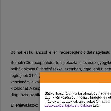
Bolhák és kullancsok elleni rácsepegtető oldat nagytestű
Bolhák (Ctenocephalides felis) okozta fertőzések gyógykez
bolhák okozta új fertőzésekkel szemben, legfeljebb 8 héte
legfeljebb 3 hétig tartó akaricid hatással Rhipicephalus 
készítmény alkalmazásakor fennáll e kullancsfajokkal való
kitolódhat. A készítmény alkalmazható a bolhacsípés okoz
Sütiket használunk a tartalmak és hirdet
diagnózist az állatorvos megerősítette.
Ezenkívül közösségi média-, hirdető- és 
más olyan adatokkal, amelyeket Ön adott m
Ellenjavallatok:
adatkezelési tájékoztatónkban
talál.