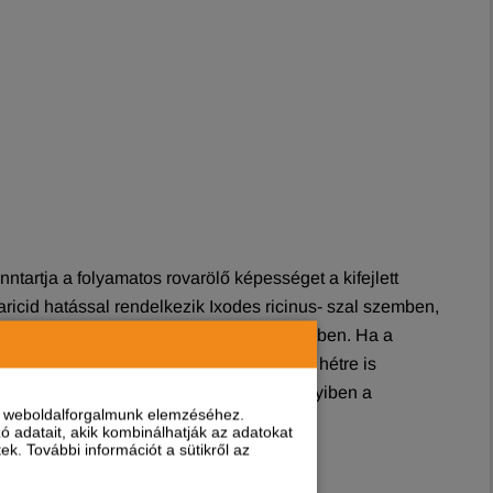
ntartja a folyamatos rovarölő képességet a kifejlett
aricid hatással rendelkezik Ixodes ricinus- szal szemben,
atással Dermacentor reticulatus- szal szemben. Ha a
lnak el 48 órán belül, ez az időszak egy hétre is
kezelési stratégiájának részeként, amennyiben a
nt weboldalforgalmunk elemzéséhez.
 adatait, akik kombinálhatják az adatokat
k. További információt a sütikről az