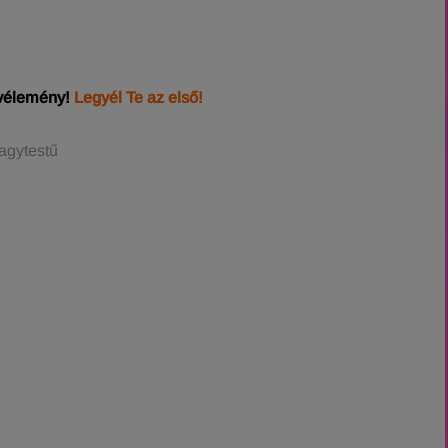
 vélemény!
Legyél Te az első!
agytestű