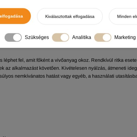
k hiányában 8 hetesnél, fiatalabb kölyköknél a készítmény n
ékhatásokat és akár elhullást is okozhat.
elfogadása
Kiválasztottak elfogadása
Minden el
tték ki. Macskáknál nem alkalmazható, mert túladagoláshoz vez
 esetén.
Szükséges
Analitika
Marketing
ás léphet fel, amit főként a vivőanyag okoz. Rendkívül ritka eset
ztek az alkalmazást követően. Kivételesen nyálzás, átmeneti ideg
súlyos nemkívánatos hatást vagy egyéb, a használati utasításban