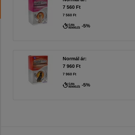
7 560 Ft
7 560 Ft
-5%
Normál ár:
7 960 Ft
7 960 Ft
-5%