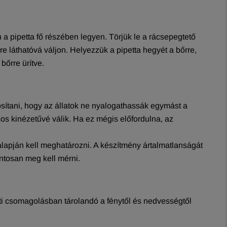
a pipetta fő részében legyen. Törjük le a rácsepegtető
őre láthatóvá váljon. Helyezzük a pipetta hegyét a bőrre,
bőrre ürítve.
tosítani, hogy az állatok ne nyalogathassák egymást a
sos kinézetűvé válik. Ha ez mégis előfordulna, az
 alapján kell meghatározni. A készítmény ártalmatlanságát
ontosan meg kell mérni.
eti csomagolásban tárolandó a fénytől és nedvességtől