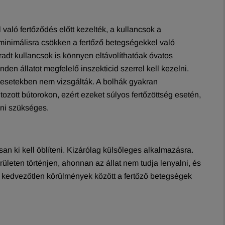
aló fertőződés előtt kezelték, a kullancsok a
 minimálisra csökken a fertőző betegségekkel való
radt kullancsok is könnyen eltávolíthatóak óvatos
n állatot megfelelő inszekticid szerrel kell kezelni.
n esetekben nem vizsgálták. A bolhák gyakran
ozott bútorokon, ezért ezeket súlyos fertőzöttség esetén,
zni szükséges.
an ki kell öblíteni. Kizárólag külsőleges alkalmazásra.
ületen történjen, ahonnan az állat nem tudja lenyalni, és
t kedvezőtlen körülmények között a fertőző betegségek