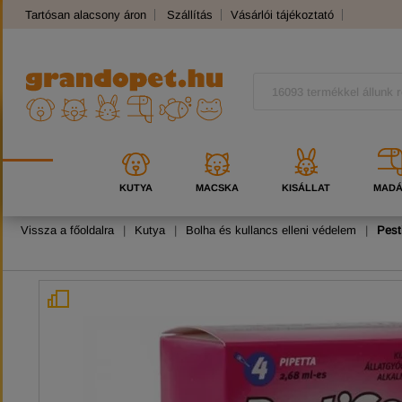
Tartósan alacsony áron
Szállítás
Vásárlói tájékoztató
Panaszkezelés
Kutyafajták
Macskafajták
KUTYA
MACSKA
KISÁLLAT
MAD
Vissza a főoldalra
|
Kutya
|
Bolha és kullancs elleni védelem
|
Pest