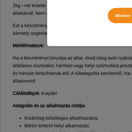
2kg –nál kisebb testtömegű kutyáknak nem adható. Adato
állatoknál. Nem alkalmazható nyulaknál, mert súlyos mell
Minden 
Ezt a készítményt kifejezetten kutyák számára fejleszte
bármely segédanyaggal szembeni ismert túlérzékenység
Mellékhatások:
Ha a készítményt lenyalja az állat, rövid ideig tartó nyálz
általános viszketést, hámlást vagy helyi szőrhullást jele
és hányás fordulhatnak elő. A túladagolás kerülendő. Ha 
állatorvost!
Célállatfajok:
Kutyák!
Adagolás és az alkalmazás módja:
Kizárólag külsőleges alkalmazásra.
Bőrön történő helyi alkalmazás.