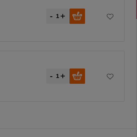
-
+
-
+