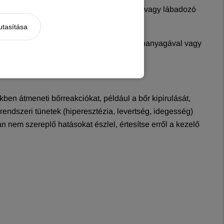
em alkalmazható. Nem alkalmazható beteg vagy lábadozó
utasítása
ethet. Nem alkalmazható a készítmény hatóanyagával vagy
ekben átmeneti bőrreakciókat, például a bőr kipirulását,
rendszeri tünetek (hiperesztézia, levertség, idegesség)
 nem szereplő hatásokat észlel, értesítse erről a kezelő