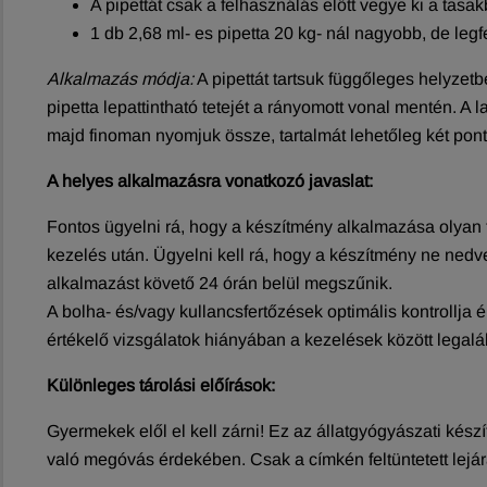
A pipettát csak a felhasználás előtt vegye ki a tasak
1 db 2,68 ml- es pipetta 20 kg- nál nagyobb, de leg
Alkalmazás módja:
A pipettát tartsuk függőleges helyzet
pipetta lepattintható tetejét a rányomott vonal mentén. A l
majd finoman nyomjuk össze, tartalmát lehetőleg két pont
A helyes alkalmazásra vonatkozó javaslat:
Fontos ügyelni rá, hogy a készítmény alkalmazása olyan t
kezelés után. Ügyelni kell rá, hogy a készítmény ne nedve
alkalmazást követő 24 órán belül megszűnik.
A bolha- és/vagy kullancsfertőzések optimális kontrollja
értékelő vizsgálatok hiányában a kezelések között legaláb
Különleges tárolási előírások:
Gyermekek elől el kell zárni! Ez az állatgyógyászati kés
való megóvás érdekében. Csak a címkén feltüntetett lejára