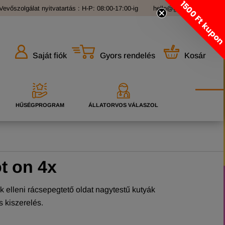
1500 Ft kupo
Vevőszolgálat nyitvatartás : H-P: 08:00-17:00-ig
hello@grandopet.hu
Gyors rendelés
Kosár
Saját fiók
HŰSÉGPROGRAM
ÁLLATORVOS VÁLASZOL
t on 4x
 elleni rácsepegtető oldat nagytestű kutyák
s kiszerelés.