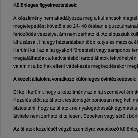
Különleges figyelmeztetések:
A készítmény nem akadályozza meg a kullancsok megtelepe
megtelepedést követő első 24- 48 órában elpusztulhatnak.
fertőződés veszélye, ám nem zárható ki. Az elpusztult kul
kihúzással. Ha egy háztartásban több kutya és macska él e
Kerülni kell az állat gyakori fürdetését vagy samponos 
megtalálhatóak a kedvtelésből tartott állatok fekvőhelyé
valamint a bolhák elleni védekezés megkezdésekor megfel
A kezelt állatokra vonatkozó különleges óvintézkedések:
El kell kerülni, hogy a készítmény az állat szemével érin
Kezelés előtt az állatok testtömegét pontosan meg kell mé
biztosítani, hogy az állatok ne nyalogathassák egymást 
átvitele nem zárható ki teljesen. Sebeken vagy sérült bő
Az állatok kezelését végző személyre vonatkozó különle