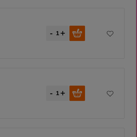
-
+
-
+