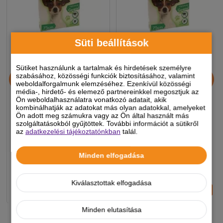
Süti beállítások
Sütiket használunk a tartalmak és hirdetések személyre
Dolly Natural Bolha és
Dolly Natural Bolha és
szabásához, közösségi funkciók biztosításához, valamint
kullancsriasztó nyakörv
kullancsriasztó nyakörv
weboldalforgalmunk elemzéséhez. Ezenkívül közösségi
média-, hirdető- és elemező partnereinkkel megosztjuk az
kutyák részére kék 75cm
kutyák részére fekete
Ön weboldalhasználatra vonatkozó adatait, akik
75cm
kombinálhatják az adatokat más olyan adatokkal, amelyeket
Ön adott meg számukra vagy az Ön által használt más
1 390 Ft
1 390 Ft
szolgáltatásokból gyűjtöttek. További információt a sütikről
-5%
-5%
az
adatkezelési tájékoztatónkban
talál.
Minden elfogadása
Készleten, várható szállítás 1-3
Készleten, várható szállítás 1-3
munkanap
munkanap
Kiválasztottak elfogadása
-
+
-
+
KOSÁRBA
KOSÁRBA
Minden elutasítása