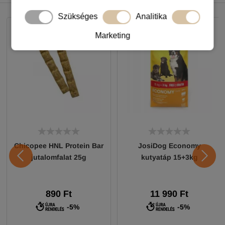
NEKED AJÁNLJUK
Szükséges
Analitika
Marketing
Chicopee HNL Protein Bar
JosiDog Economy
jutalomfalat 25g
kutyatáp 15+3kg
890 Ft
11 990 Ft
-5%
-5%