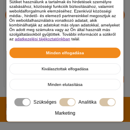
Sütiket használunk a tartalmak és hirdetések személyre
szabásához, közösségi funkciók biztosításához, valamint
Alice Professional Adult
JosiDog Economy
weboldalforgalmunk elemzéséhez. Ezenkívül közösségi
média-, hirdető- és elemező partnereinkkel megosztjuk az
Balance Lamb & Pumpkin
kutyatáp 15+3kg
Ön weboldalhasználatra vonatkozó adatait, akik
17+1kg
kombinálhatják az adatokat más olyan adatokkal, amelyeket
Ön adott meg számukra vagy az Ön által használt más
szolgáltatásokból gyűjtöttek. További információt a sütikről
11 990 Ft
11 990 Ft
az
adatkezelési tájékoztatónkban
talál.
-5%
-5%
Minden elfogadása
Készleten, várható szállítás 1-3
Készleten, várható szállítás 1-3
munkanap
munkanap
Kiválasztottak elfogadása
-
+
-
+
KOSÁRBA
KOSÁRBA
Minden elutasítása
Szükséges
Analitika
Iratkozz fel hírlevelünkre!
Értesülj elsőként a
legújabb promóciókról, hírekről, akciókról!
Marketing