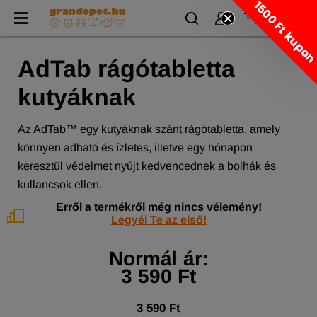
1500 Ft kupo
AdTab rágótabletta
kutyáknak
Az AdTab™ egy kutyáknak szánt rágótabletta, amely
könnyen adható és ízletes, illetve egy hónapon
keresztül védelmet nyújt kedvencednek a bolhák és
kullancsok ellen.
Erről a termékről még nincs vélemény!
Legyél Te az első!
Normál ár:
3 590 Ft
3 590 Ft