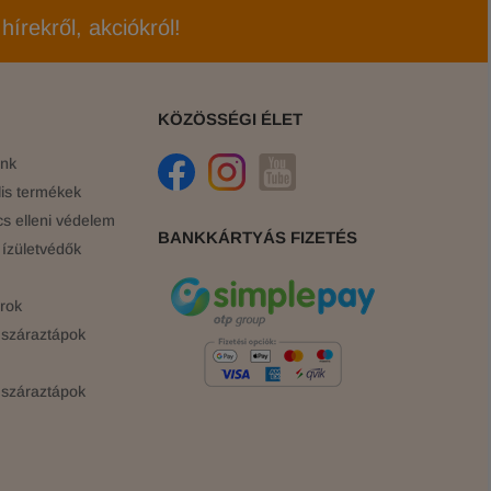
hírekről, akciókról!
KÖZÖSSÉGI ÉLET
ink
is termékek
cs elleni védelem
BANKKÁRTYÁS FIZETÉS
ízületvédők
rok
száraztápok
száraztápok