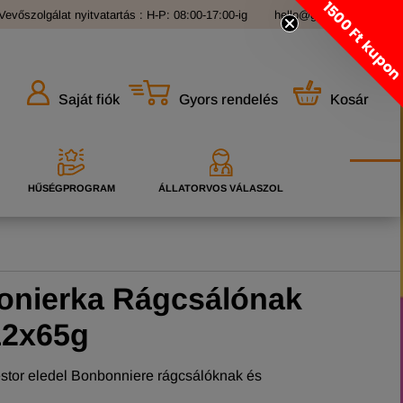
1500 Ft kupo
Vevőszolgálat nyitvatartás : H-P: 08:00-17:00-ig
hello@grandopet.hu
Gyors rendelés
Kosár
Saját fiók
HŰSÉGPROGRAM
ÁLLATORVOS VÁLASZOL
onierka Rágcsálónak
12x65g
tor eledel Bonbonniere rágcsálóknak és