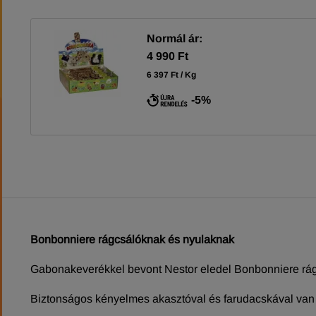
Normál ár:
4 990 Ft
6 397 Ft / Kg
-5%
Bonbonniere rágcsálóknak és nyulaknak
Gabonakeverékkel bevont Nestor eledel Bonbonniere rá
Biztonságos kényelmes akasztóval és farudacskával van e