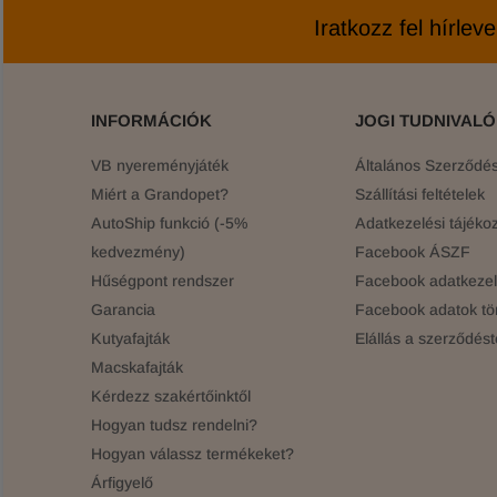
Iratkozz fel hírlev
INFORMÁCIÓK
JOGI TUDNIVAL
VB nyereményjáték
Általános Szerződési
Miért a Grandopet?
Szállítási feltételek
AutoShip funkció (-5%
Adatkezelési tájékoz
kedvezmény)
Facebook ÁSZF
Hűségpont rendszer
Facebook adatkezelé
Garancia
Facebook adatok tö
Kutyafajták
Elállás a szerződést
Macskafajták
Kérdezz szakértőinktől
Hogyan tudsz rendelni?
Hogyan válassz termékeket?
Árfigyelő