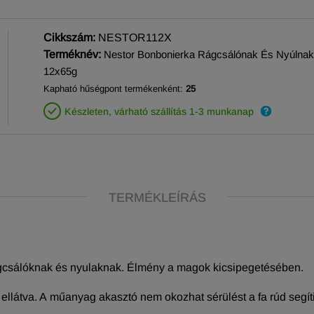
Cikkszám:
NESTOR112X
Terméknév:
Nestor Bonbonierka Rágcsálónak És Nyúlnak
12x65g
Kapható hűségpont termékenként:
25
Készleten, várható szállítás 1-3 munkanap
TERMÉKLEÍRÁS
gcsálóknak és nyulaknak. Élmény a magok kicsipegetésében.
llátva. A műanyag akasztó nem okozhat sérülést a fa rúd segíti