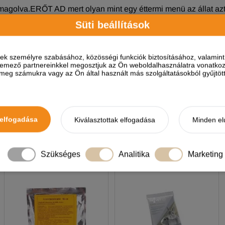
agolva.ERŐT AD mert olyan mint egy éttermi menü az állat a
mészetben lenne a fapálcával pedig jól elszórakozik.
Süti beállítások
ések személyre szabásához, közösségi funkciók biztosításához, valami
elemező partnereinkkel megosztjuk az Ön weboldalhasználatra vonatkozó
eg számukra vagy az Ön által használt más szolgáltatásokból gyűjtötte
elfogadása
Kiválasztottak elfogadása
Minden el
A termékhez akkor tudsz vélemé
NEKED AJÁNLJUK
Szükséges
Analitika
Marketing