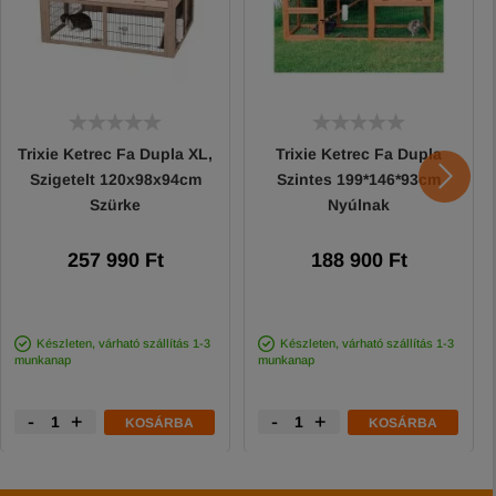
Trixie Ketrec Fa Dupla XL,
Trixie Ketrec Fa Dupla
Szigetelt 120x98x94cm
Szintes 199*146*93cm
Szürke
Nyúlnak
257 990 Ft
188 900 Ft
Készleten, várható szállítás 1-3
Készleten, várható szállítás 1-3
munkanap
munkanap
-
+
-
+
KOSÁRBA
KOSÁRBA