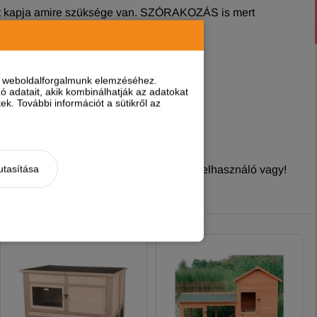
zt kapja amire szüksége van. SZÓRAKOZÁS is mert
nt weboldalforgalmunk elemzéséhez.
 adatait, akik kombinálhatják az adatokat
k. További információt a sütikről az
utasítása
nyt írni, ha
regisztrált és bejelentkezett
felhasználó vagy!