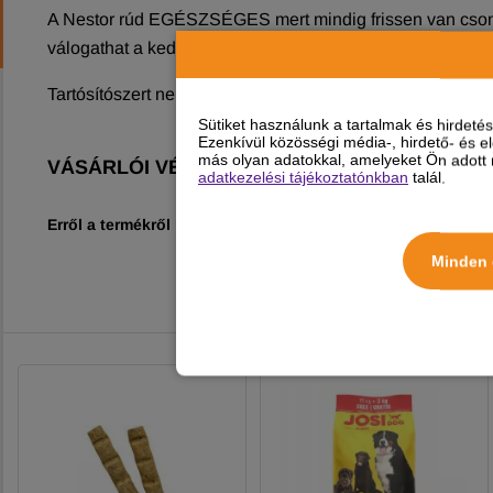
A Nestor rúd EGÉSZSÉGES mert mindig frissen van csom
válogathat a kedvenc finomságai között mintha csak a ter
Tartósítószert nem tartalmaz.
Sütiket használunk a tartalmak és hirdet
Ezenkívül közösségi média-, hirdető- és 
más olyan adatokkal, amelyeket Ön adott m
VÁSÁRLÓI VÉLEMÉNYEK
adatkezelési tájékoztatónkban
talál.
Erről a termékről még nincs vélemény!
Minden 