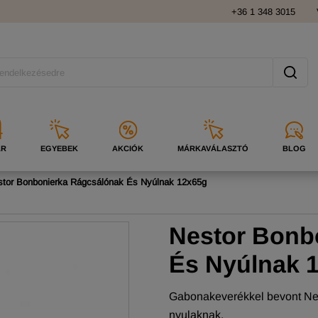
+36 1 348 3015
ÁR
EGYEBEK
AKCIÓK
MÁRKAVÁLASZTÓ
BLOG
stor Bonbonierka Rágcsálónak És Nyúlnak 12x65g
Nestor Bonb
És Nyúlnak 
Gabonakeverékkel bevont Nes
nyulaknak.