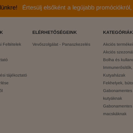
elünkre!
Értesülj elsőként a legújabb promóciókról, 
ÓK
ELÉRHETŐSÉGEINK
KATEGÓRIÁK
 Feltételek
Vevőszolgálat - Panaszkezelés
Akciós terméke
Akciós szezonál
tató
Bolha és kullan
Immunerősítők, 
si tájékoztató
Kutyaházak
rlése
Fekhelyek, búto
ől
Gabonamentes 
kutyáknak
Gabonamentes 
macskáknak