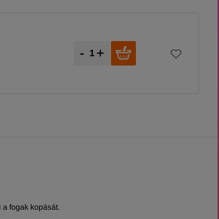
-
+
 a fogak kopását.