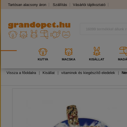
Tartósan alacsony áron
Szállítás
Vásárlói tájékoztató
Panaszkezelés
Kutyafajták
Macskafajták
KUTYA
MACSKA
KISÁLLAT
MAD
Vissza a főoldalra
|
Kisállat
|
vitaminok és kiegészítő eledelek
|
Ne