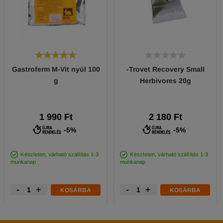
Gastroferm M-Vit nyúl 100
-Trovet Recovery Small
g
Herbivores 20g
1 990 Ft
2 180 Ft
-5%
-5%
Készleten, várható szállítás 1-3
Készleten, várható szállítás 1-3
munkanap
munkanap
-
+
-
+
KOSÁRBA
KOSÁRBA