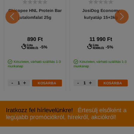
Chicopee HNL Protein Bar
JosiDog Economy
jutalomfalat 25g
kutyatáp 15+3kg
890 Ft
11 990 Ft
-5%
-5%
Készleten, várható szállítás 1-3
Készleten, várható szállítás 1-3
munkanap
munkanap
-
+
-
+
KOSÁRBA
KOSÁRBA
Iratkozz fel hírlevelünkre!
Értesülj elsőként a
legújabb promóciókról, hírekről, akciókról!