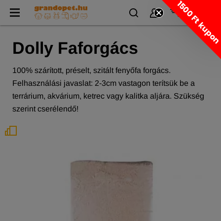
1500 Ft kupo
Dolly Faforgács
100% szárított, préselt, szitált fenyőfa forgács.
Felhasználási javaslat: 2-3cm vastagon terítsük be a
terrárium, akvárium, ketrec vagy kalitka aljára. Szükség
szerint cserélendő!