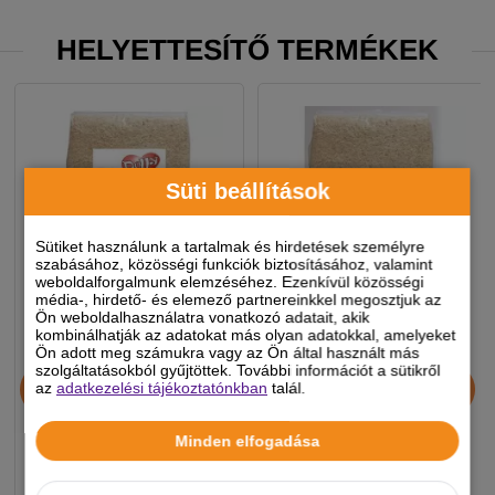
HELYETTESÍTŐ TERMÉKEK
Süti beállítások
Sütiket használunk a tartalmak és hirdetések személyre
szabásához, közösségi funkciók biztosításához, valamint
weboldalforgalmunk elemzéséhez. Ezenkívül közösségi
média-, hirdető- és elemező partnereinkkel megosztjuk az
Ön weboldalhasználatra vonatkozó adatait, akik
kombinálhatják az adatokat más olyan adatokkal, amelyeket
Ön adott meg számukra vagy az Ön által használt más
Dolly Faforgács 100l
Dolly Faforgács 60l
szolgáltatásokból gyűjtöttek. További információt a sütikről
az
adatkezelési tájékoztatónkban
talál.
Minden elfogadása
4 290 Ft
3 290 Ft