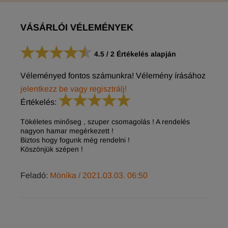
VÁSÁRLÓI VÉLEMÉNYEK
4.5
/
2
Értékelés alapján
Véleményed fontos számunkra! Vélemény írásához
jelentkezz be vagy regisztrálj!
Értékelés:
Tökéletes minőseg , szuper csomagolás ! A rendelés
nagyon hamar megérkezett !
Biztos hogy fogunk még rendelni !
Köszönjük szépen !
Feladó:
Mónika
/ 2021.03.03. 06:50