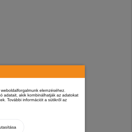
nt weboldalforgalmunk elemzéséhez.
 adatait, akik kombinálhatják az adatokat
k. További információt a sütikről az
utasítása