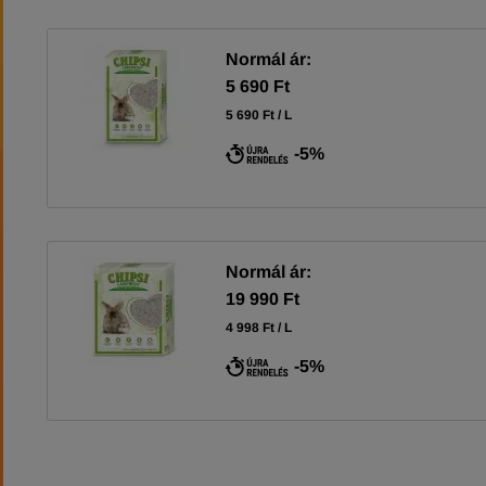
Normál ár:
5 690 Ft
5 690 Ft / L
-5%
Normál ár:
19 990 Ft
4 998 Ft / L
-5%