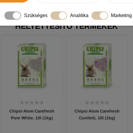
A termékhez akkor tudsz vélemé
Szükséges
Analitika
Marketing
HELYETTESÍTŐ TERMÉKEK
Chipsi Alom Carefresh
Chipsi Alom Carefresh
Pure White, 10l (1kg)
Confetti, 10l (1kg)