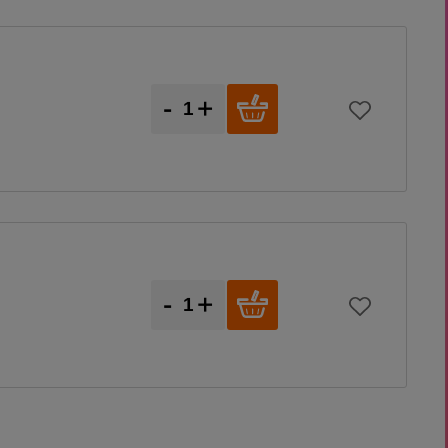
-
+
-
+