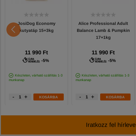
JosiDog Economy
Alice Professional Adult
kutyatáp 15+3kg
Balance Lamb & Pumpkin
17+1kg
11 990 Ft
11 990 Ft
-5%
-5%
Készleten, várható szállítás 1-3
Készleten, várható szállítás 1-3
munkanap
munkanap
-
+
-
+
KOSÁRBA
KOSÁRBA
Iratkozz fel hírlev