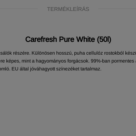
TERMÉKLEÍRÁS
Carefresh Pure White (50l)
álók részére. Különösen hosszú, puha cellulóz rostokból készü
sére képes, mint a hagyományos forgácsok. 99%-ban pormentes a
omló. EU által jóváhagyott színezéket tartalmaz.