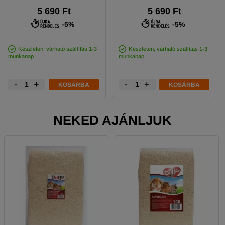
5 690 Ft
5 690 Ft
-5%
-5%
Készleten, várható szállítás 1-3
Készleten, várható szállítás 1-3
munkanap
munkanap
-
+
-
+
KOSÁRBA
KOSÁRBA
NEKED AJÁNLJUK