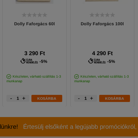
Dolly Faforgács 60l
Dolly Faforgács 100l
3 290 Ft
4 290 Ft
-5%
-5%
Készleten, várható szállítás 1-3
Készleten, várható szállítás 1-3
munkanap
munkanap
-
+
-
+
KOSÁRBA
KOSÁRBA
elünkre!
Értesülj elsőként a legújabb promóciókról, 