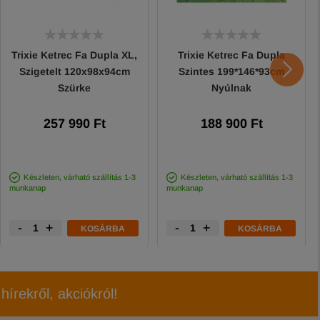
Trixie Ketrec Fa Dupla XL,
Trixie Ketrec Fa Dupla
Szigetelt 120x98x94cm
Szintes 199*146*93cm
Szürke
Nyúlnak
257 990 Ft
188 900 Ft
Készleten, várható szállítás 1-3
Készleten, várható szállítás 1-3
munkanap
munkanap
-
+
-
+
KOSÁRBA
KOSÁRBA
hírekről, akciókról!