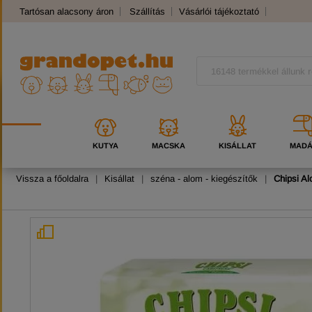
Tartósan alacsony áron
Szállítás
Vásárlói tájékoztató
Panaszkezelés
Kutyafajták
Macskafajták
KUTYA
MACSKA
KISÁLLAT
MAD
Vissza a főoldalra
|
Kisállat
|
széna - alom - kiegészítők
|
Chipsi Al