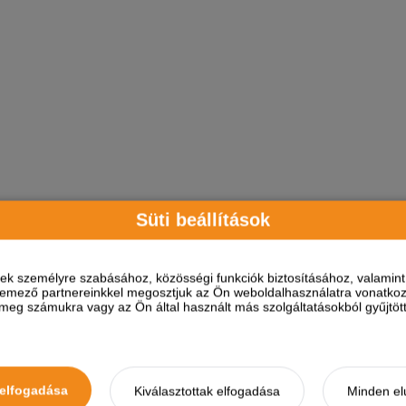
Süti beállítások
ések személyre szabásához, közösségi funkciók biztosításához, valami
elemező partnereinkkel megosztjuk az Ön weboldalhasználatra vonatkozó
eg számukra vagy az Ön által használt más szolgáltatásokból gyűjtötte
elfogadása
Kiválasztottak elfogadása
Minden el