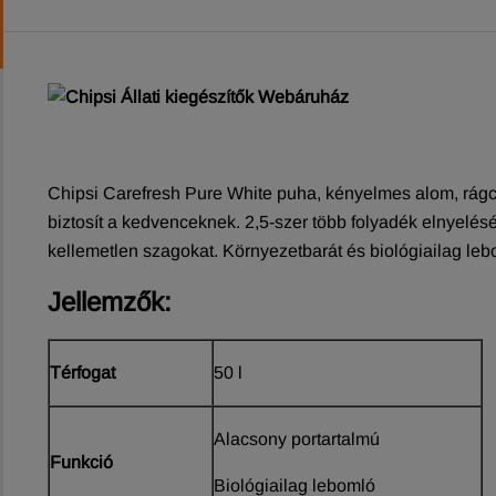
Chipsi Carefresh Pure White puha, kényelmes alom, rágcs
biztosít a kedvenceknek. 2,5-szer több folyadék elnyelé
kellemetlen szagokat. Környezetbarát és biológiailag leb
Jellemzők:
Térfogat
50 l
Alacsony portartalmú
Funkció
Biológiailag lebomló