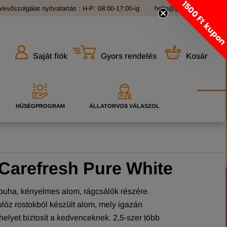
1500 Ft kupo
Vevőszolgálat nyitvatartás : H-P: 08:00-17:00-ig
hello@grandopet.hu
Gyors rendelés
Kosár
Saját fiók
HŰSÉGPROGRAM
ÁLLATORVOS VÁLASZOL
Carefresh Pure White
puha, kényelmes alom, rágcsálók részére.
lóz rostokból készült alom, mely igazán
elyet biztosít a kedvenceknek. 2,5-szer több