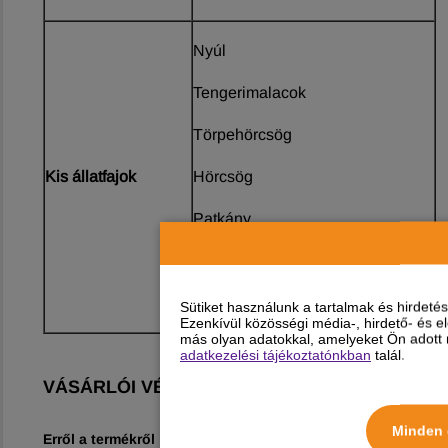
Nyúl
Tengerimalacok
Törpehörcsög
Kis állatfajok
Hörcsög
Patkány
Csalipatkányok
Vadászgörény
Sütiket használunk a tartalmak és hirdet
Ezenkívül közösségi média-, hirdető- és 
más olyan adatokkal, amelyeket Ön adott m
adatkezelési tájékoztatónkban
talál.
VÁSÁRLÓI VÉLEMÉNYEK
Minden 
Erről a termékről még nincs vélemény!