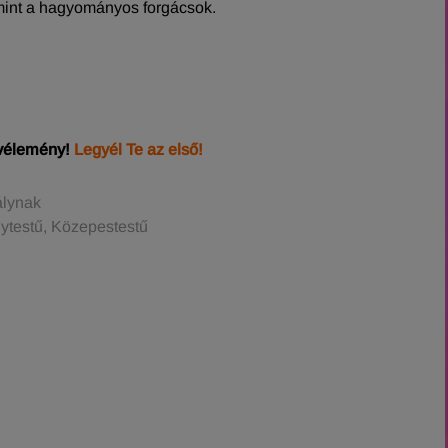
mint a hagyományos forgácsok.
 vélemény!
Legyél Te az első!
álynak
gytestű, Közepestestű