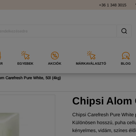
+36 1 348 3015
ÁR
EGYEBEK
AKCIÓK
MÁRKAVÁLASZTÓ
BLOG
om Carefresh Pure White, 50l (4kg)
Chipsi Alom 
Chipsi Carefresh Pure White 
Különösen hosszú, puha cellu
kényelmes, vidám, színes élőh