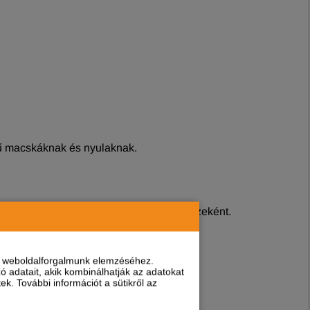
estű macskáknak és nyulaknak.
egelőzésére, illetve a gyógykezelés részeként.
nt weboldalforgalmunk elemzéséhez.
 adatait, akik kombinálhatják az adatokat
k. További információt a sütikről az