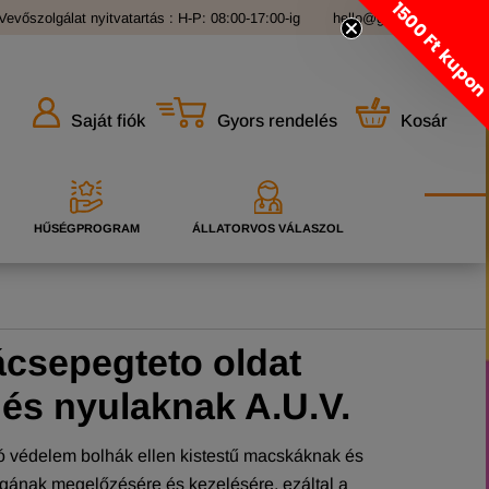
1500 Ft kupo
Vevőszolgálat nyitvatartás : H-P: 08:00-17:00-ig
hello@grandopet.hu
Gyors rendelés
Kosár
Saját fiók
HŰSÉGPROGRAM
ÁLLATORVOS VÁLASZOL
csepegteto oldat
és nyulaknak A.U.V.
ó védelem bolhák ellen kistestű macskáknak és
ának megelőzésére és kezelésére, ezáltal a