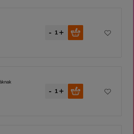
-
+
káknak
-
+