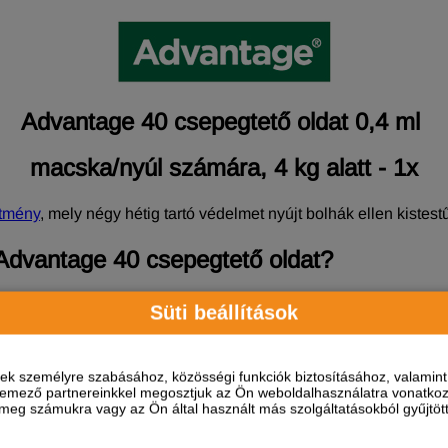
Advantage 40 csepegtető oldat 0,4 ml
macska/nyúl számára, 4 kg alatt - 1x
ítmény
, mely négy hétig tartó védelmet nyújt bolhák ellen kist
Advantage 40 csepegtető oldat?
 ezáltal a bolhacsípés okozta allergiás bőrgyulladás (FAD) m
Süti beállítások
k kezelésére.
abb nyúlon való alkalmazása nem javasolt.
ések személyre szabásához, közösségi funkciók biztosításához, valami
elemező partnereinkkel megosztjuk az Ön weboldalhasználatra vonatkozó
eg számukra vagy az Ön által használt más szolgáltatásokból gyűjtötte
tioxidáns: butil-hidroxitoluol.