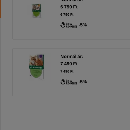
6 790 Ft
6 790 Ft
-5%
Normál ár:
7 490 Ft
7 490 Ft
-5%