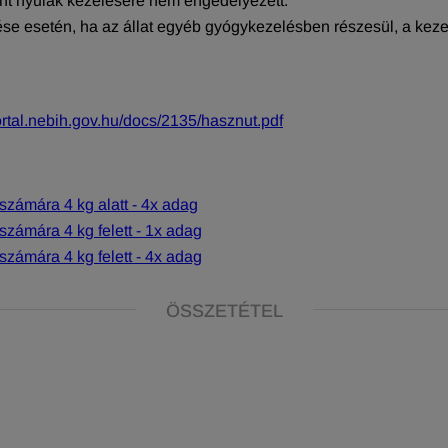
nt nyulak kezelésére nem engedélyezett.
se esetén, ha az állat egyéb gyógykezelésben részesül, a kezelés
portal.nebih.gov.hu/docs/2135/hasznut.pdf
számára 4 kg alatt - 4x adag
zámára 4 kg felett - 1x adag
zámára 4 kg felett - 4x adag
ÖSSZETÉTEL