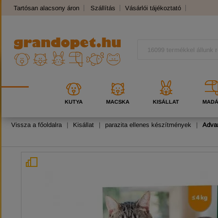
Tartósan alacsony áron
Szállítás
Vásárlói tájékoztató
Panaszkezelés
Kutyafajták
Macskafajták
KUTYA
MACSKA
KISÁLLAT
MAD
Vissza a főoldalra
|
Kisállat
|
parazita ellenes készítmények
|
Advan