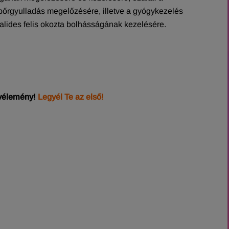
 bőrgyulladás megelőzésére, illetve a gyógykezelés
lides felis okozta bolhásságának kezelésére.
 vélemény!
Legyél Te az első!