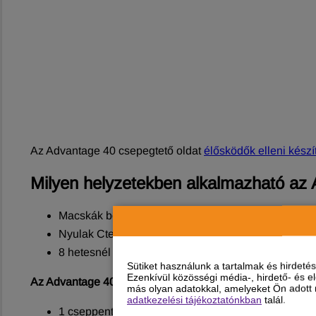
Az Advantage 40 csepegtető oldat
élősködők elleni kész
Milyen helyzetekben alkalmazható az 
Macskák bolhásságának megelőzésére és kezelésére,
Nyulak Ctenocephalides felis okozta bolhásságána
8 hetesnél fiatalabb macskán és 10 hetesnél fiatal
Sütiket használunk a tartalmak és hirdet
Ezenkívül közösségi média-, hirdető- és 
Az Advantage 40 csepegtető oldat hatóanyaga:
más olyan adatokkal, amelyeket Ön adott m
adatkezelési tájékoztatónkban
talál.
1 cseppentő pipetta tartalmaz: 40 mg imidakloprid, an