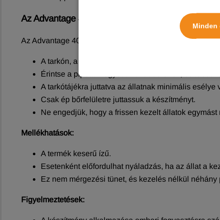
Az Advantage 40 csepegtető oldat használata
Minden 
Az Advantage 40 csepegtető oldat egyszeri adagja 40 mg I
A tarkón, a koponya alapjánál hajtsa szét a szőrt úg
Érintse a pipetta hegyét az állat bőréhez, és többszö
A tarkótájékra juttatva az állatnak minimális esélye
Csak ép bőrfelületre juttassuk a készítményt.
Ne engedjük, hogy a frissen kezelt állatok egymást
Mellékhatások:
A termék keserű ízű.
Esetenként előfordulhat nyáladzás, ha az állat a ke
Ez nem mérgezési tünet, és kezelés nélkül néhány 
Figyelmeztetések: