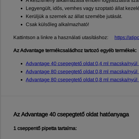
A készítmény alkalmazása emberi fogyasztásra szá
Legyengült, idős, vemhes vagy szoptató állat kezelé
Kerüljük a szernek az állat szemébe jutását.
Csak külsőleg alkalmazható!
Kattintson a linkre a használati utasításhoz:
https://ati
Az Advantage termékcsaládhoz tartozó egyéb termékek:
Advantage 40 csepegtető oldat 0,4 ml macska/nyúl 
Advantage 80 csepegtető oldat 0,8 ml macska/nyúl s
Advantage 80 csepegtető oldat 0,8 ml macska/nyúl s
Az Advantage 40 csepegtető oldat hatóanyaga
1 cseppentő pipetta tartalma: