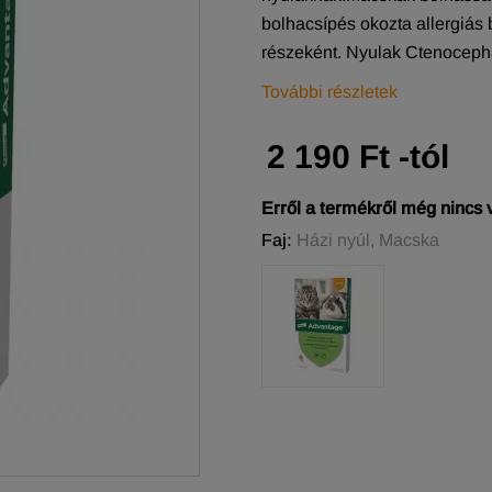
bolhacsípés okozta allergiás
részeként. Nyulak Ctenocepha
További részletek
2 190 Ft -tól
Erről a termékről még nincs
Faj:
Házi nyúl, Macska