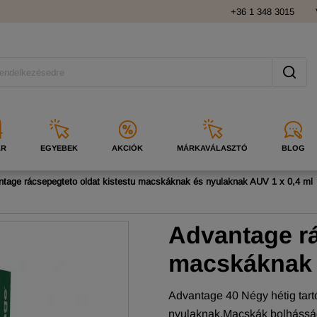
+36 1 348 3015
ÁR
EGYEBEK
AKCIÓK
MÁRKAVÁLASZTÓ
BLOG
tage rácsepegteto oldat kistestu macskáknak és nyulaknak AUV 1 x 0,4 ml
Advantage rá
macskáknak 
Advantage 40 Négy hétig tart
nyulaknak.Macskák bolhásság