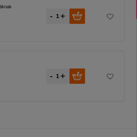
káknak
-
+
-
+