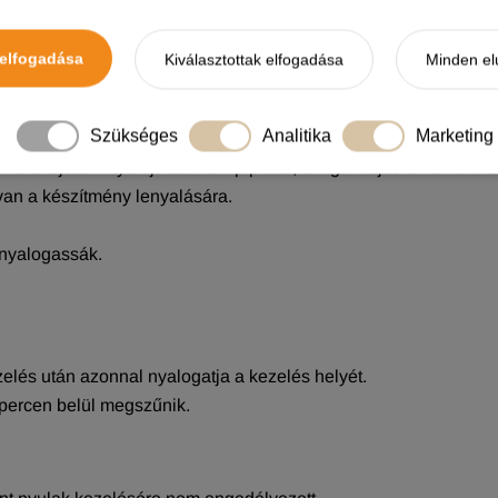
elfogadása
Kiválasztottak elfogadása
Minden el
midakloprid / macska (4 kg testtömeg alatt), ami megfelel: 1 p
Szükséges
Analitika
Marketing
y, hogy a bőr láthatóvá váljék.
r erőteljesen nyomja össze a pipettát, amíg a teljes tartalma a b
 van a készítmény lenyalására.
 nyalogassák.
zelés után azonnal nyalogatja a kezelés helyét.
percen belül megszűnik.