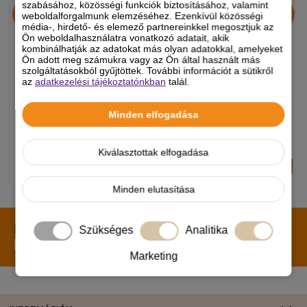
Chicopee HNL Protein Bar
JosiDog Economy
szabásához, közösségi funkciók biztosításához, valamint
weboldalforgalmunk elemzéséhez. Ezenkívül közösségi
jutalomfalat 25g
kutyatáp 15+3kg
média-, hirdető- és elemező partnereinkkel megosztjuk az
Ön weboldalhasználatra vonatkozó adatait, akik
kombinálhatják az adatokat más olyan adatokkal, amelyeket
Ön adott meg számukra vagy az Ön által használt más
890 Ft
11 990 Ft
szolgáltatásokból gyűjtöttek. További információt a sütikről
az
adatkezelési tájékoztatónkban
talál.
-5%
-5%
Minden elfogadása
Készleten, várható szállítás 1-3
Készleten, várható szállítás 1-3
munkanap
munkanap
Kiválasztottak elfogadása
-
+
-
+
KOSÁRBA
KOSÁRBA
Minden elutasítása
Iratkozz fel hírlevelünkre!
Értesülj elsőként a
Szükséges
Analitika
legújabb promóciókról, hírekről, akciókról!
Marketing