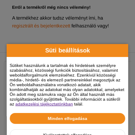
Erről a termékről még nincs vélemény!
A termékhez akkor tudsz véleményt írni, ha
regisztrált és bejelentkezett
felhasználó vagy!
Süti beállítások
NEKED AJÁNLJUK
Sütiket használunk a tartalmak és hirdetések személyre
szabásához, közösségi funkciók biztosításához, valamint
weboldalforgalmunk elemzéséhez. Ezenkívül közösségi
média-, hirdető- és elemező partnereinkkel megosztjuk az
Ön weboldalhasználatra vonatkozó adatait, akik
kombinálhatják az adatokat más olyan adatokkal, amelyeket
Ön adott meg számukra vagy az Ön által használt más
szolgáltatásokból gyűjtöttek. További információt a sütikről
az
adatkezelési tájékoztatónkban
talál.
Minden elfogadása