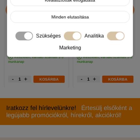
Kiválasztottak elfogadása
JosiDog Economy
Alice Professional Adult
kutyatáp 15+3kg
Balance Lamb & Pumpkin
Minden elutasítása
17+1kg
11 990 Ft
11 990 Ft
Szükséges
Analitika
-5%
-5%
Marketing
Készleten, várható szállítás 1-3
Készleten, várható szállítás 1-3
munkanap
munkanap
-
+
-
+
KOSÁRBA
KOSÁRBA
Iratkozz fel hírlevelünkre!
Értesülj elsőként a
legújabb promóciókról, hírekről, akciókról!