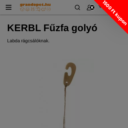
1500 Ft kupo
KERBL Fűzfa golyó
Labda rágcsálóknak.