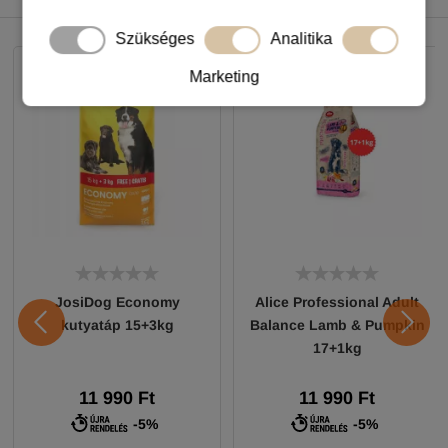
NEKED AJÁNLJUK
Szükséges
Analitika
Marketing
JosiDog Economy
Alice Professional Adult
kutyatáp 15+3kg
Balance Lamb & Pumpkin
17+1kg
11 990 Ft
11 990 Ft
-5%
-5%