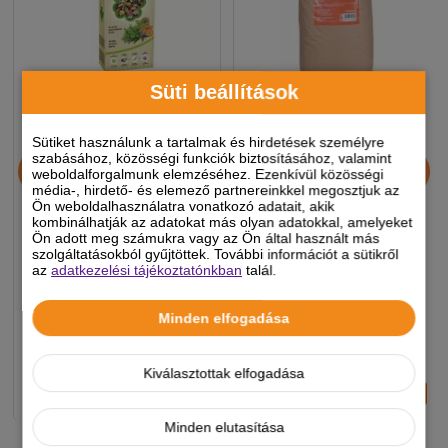
Süti beállítások
Sütiket használunk a tartalmak és hirdetések személyre
Nestor Eledel Nyúlnak
Dolly Mageleség Nyúlnak
szabásához, közösségi funkciók biztosításához, valamint
weboldalforgalmunk elemzéséhez. Ezenkívül közösségi
Gyógynövény+Széna
20kg
média-, hirdető- és elemező partnereinkkel megosztjuk az
700ml 500g
Ön weboldalhasználatra vonatkozó adatait, akik
kombinálhatják az adatokat más olyan adatokkal, amelyeket
Ön adott meg számukra vagy az Ön által használt más
890 Ft
12 490 Ft
szolgáltatásokból gyűjtöttek. További információt a sütikről
az
adatkezelési tájékoztatónkban
talál.
-5%
-5%
Minden elfogadása
Készleten, várható szállítás 1-3
Készleten, várható szállítás 1-3
munkanap
munkanap
Kiválasztottak elfogadása
-
+
-
+
KOSÁRBA
KOSÁRBA
Minden elutasítása