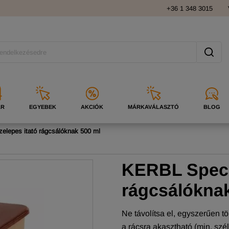
+36 1 348 3015
ÁR
EGYEBEK
AKCIÓK
MÁRKAVÁLASZTÓ
BLOG
elepes itató rágcsálóknak 500 ml
KERBL Specia
rágcsálókna
Ne távolítsa el, egyszerűen tö
a rácsra akasztható (min. sz