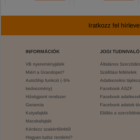
Iratkozz fel hírlev
INFORMÁCIÓK
JOGI TUDNIVAL
VB nyereményjáték
Általános Szerződési
Miért a Grandopet?
Szállítási feltételek
AutoShip funkció (-5%
Adatkezelési tájékoz
kedvezmény)
Facebook ÁSZF
Hűségpont rendszer
Facebook adatkezelé
Garancia
Facebook adatok tö
Kutyafajták
Elállás a szerződést
Macskafajták
Kérdezz szakértőinktől
Hogyan tudsz rendelni?