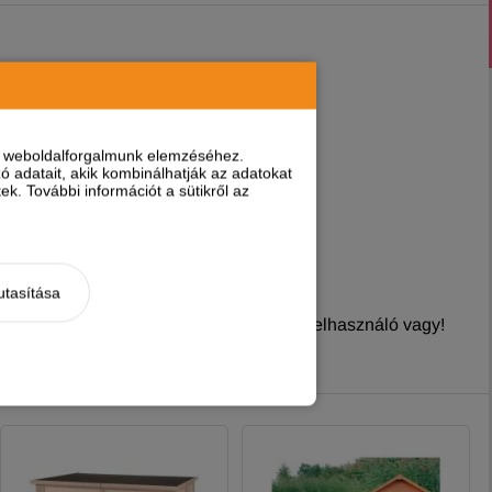
nt weboldalforgalmunk elemzéséhez.
 adatait, akik kombinálhatják az adatokat
k. További információt a sütikről az
utasítása
nyt írni, ha
regisztrált és bejelentkezett
felhasználó vagy!