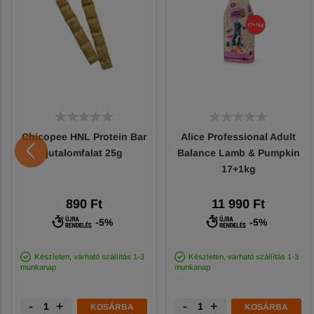
Chicopee HNL Protein Bar
Alice Professional Adult
jutalomfalat 25g
Balance Lamb & Pumpkin
17+1kg
890 Ft
11 990 Ft
-5%
-5%
Készleten, várható szállítás 1-3
Készleten, várható szállítás 1-3
munkanap
munkanap
-
+
-
+
KOSÁRBA
KOSÁRBA