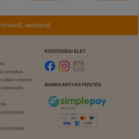
hírekről, akciókról!
KÖZÖSSÉGI ÉLET
ink
is termékek
cs elleni védelem
BANKKÁRTYÁS FIZETÉS
ízületvédők
rok
száraztápok
száraztápok