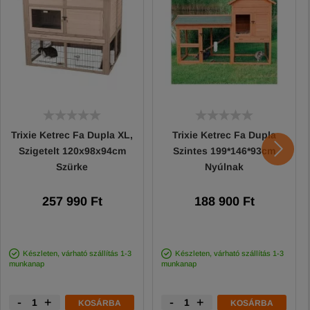
Trixie Ketrec Fa Dupla XL,
Trixie Ketrec Fa Dupla
Szigetelt 120x98x94cm
Szintes 199*146*93cm
Szürke
Nyúlnak
257 990 Ft
188 900 Ft
Készleten, várható szállítás 1-3
Készleten, várható szállítás 1-3
munkanap
munkanap
-
+
-
+
KOSÁRBA
KOSÁRBA