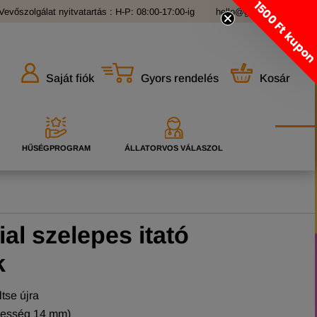
1500 Ft kupo
Vevőszolgálat nyitvatartás : H-P: 08:00-17:00-ig
hello@grandopet.hu
Gyors rendelés
Kosár
Saját fiók
HŰSÉGPROGRAM
ÁLLATORVOS VÁLASZOL
l szelepes itató
k
ltse újra
élesség 14 mm)