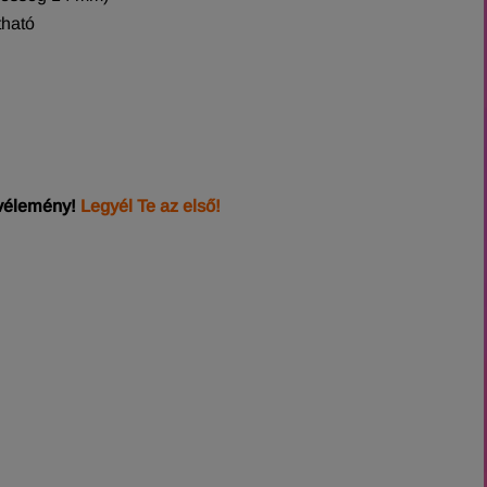
tható
 vélemény!
Legyél Te az első!