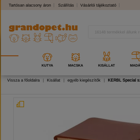
Tartósan alacsony áron
Szállítás
Vásárlói tájékoztató
Panaszkezelés
Kutyafajták
Macskafajták
KUTYA
MACSKA
KISÁLLAT
MAD
Vissza a főoldalra
|
Kisállat
|
egyéb kiegészítők
|
KERBL Special sz