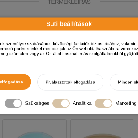
TERMÉKLEÍRÁS
Süti beállítások
ések személyre szabásához, közösségi funkciók biztosításához, valami
elemező partnereinkkel megosztjuk az Ön weboldalhasználatra vonatkozó
eg számukra vagy az Ön által használt más szolgáltatásokból gyűjtötte
elfogadása
Kiválasztottak elfogadása
Minden el
A termékhez akkor tudsz vélemé
Szükséges
Analitika
Marketing
NEKED AJÁNLJUK