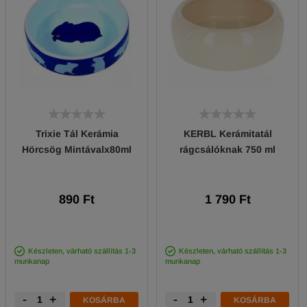
Trixie Tál Kerámia
KERBL Kerámitatál
Hörcsög Mintávalx80ml
rágcsálóknak 750 ml
890 Ft
1 790 Ft
Készleten, várható szállítás 1-3
Készleten, várható szállítás 1-3
munkanap
munkanap
-
+
-
+
KOSÁRBA
KOSÁRBA