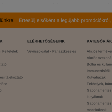
elünkre!
Értesülj elsőként a legújabb promóciókról, 
ÓK
ELÉRHETŐSÉGEINK
KATEGÓRIÁK
 Feltételek
Vevőszolgálat - Panaszkezelés
Akciós terméke
Akciós szezonál
tató
Bolha és kullan
Immunerősítők, 
si tájékoztató
Kutyaházak
rlése
Fekhelyek, búto
ől
Gabonamentes 
kutyáknak
Gabonamentes 
macskáknak