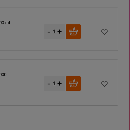
00 ml
-
+
1000
-
+