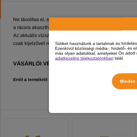
Ne távolítsa el, egyszerűen töltse újra
a rácsra akasztható (min. szélesség 14 mm)
Az aktuális vízszint kívülről látható
csak kijelzővel rendelhető!
Sütiket használunk a tartalmak és hirdet
Ezenkívül közösségi média-, hirdető- és 
más olyan adatokkal, amelyeket Ön adott m
adatkezelési tájékoztatónkban
talál.
VÁSÁRLÓI VÉLEMÉNYEK
Erről a termékről még nincs vélemény!
Minden 