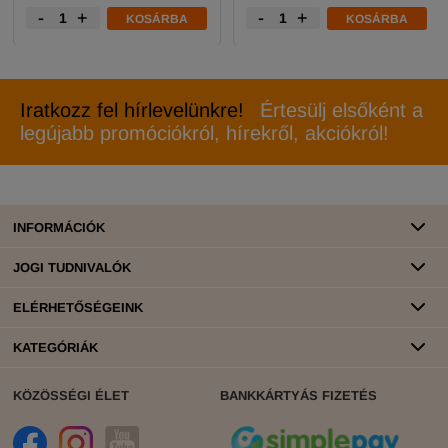
-
+
-
+
KOSÁRBA
KOSÁRBA
Iratkozz fel hírlevelünkre!
Értesülj elsőként a
legújabb promóciókról, hírekről, akciókról!
INFORMÁCIÓK
JOGI TUDNIVALÓK
ELÉRHETŐSÉGEINK
KATEGÓRIÁK
KÖZÖSSÉGI ÉLET
BANKKÁRTYÁS FIZETÉS