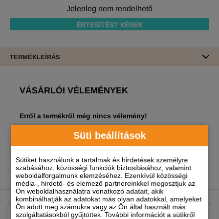
Jelenleg nem rendelhető
ÉRTESÍTÉST KÉREK
TERMÉKLEÍRÁS
VÁSÁRLÓI VÉLEMÉNYEK
Erről a termékről még nincs vélemény!
A termékhez akkor tudsz véleményt írni, ha
Süti beállítások
regisztrált és bejelentkezett
felhasználó vagy!
Sütiket használunk a tartalmak és hirdetések személyre
szabásához, közösségi funkciók biztosításához, valamint
weboldalforgalmunk elemzéséhez. Ezenkívül közösségi
média-, hirdető- és elemező partnereinkkel megosztjuk az
NEKED AJÁNLJUK
Ön weboldalhasználatra vonatkozó adatait, akik
kombinálhatják az adatokat más olyan adatokkal, amelyeket
Ön adott meg számukra vagy az Ön által használt más
szolgáltatásokból gyűjtöttek. További információt a sütikről