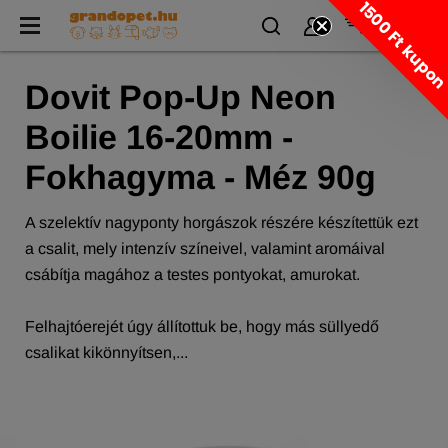
1500 Ft kupo
Dovit Pop-Up Neon
Boilie 16-20mm -
Fokhagyma - Méz 90g
A szelektív nagyponty horgászok részére készítettük ezt
a csalit, mely intenzív színeivel, valamint aromáival
csábítja magához a testes pontyokat, amurokat.
Felhajtóerejét úgy állítottuk be, hogy más süllyedő
csalikat kikönnyítsen,...