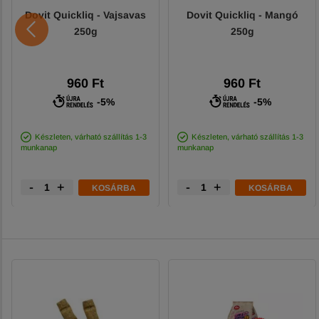
Dovit Quickliq - Vajsavas
Dovit Quickliq - Mangó
250g
250g
960 Ft
960 Ft
-5%
-5%
Készleten, várható szállítás 1-3
Készleten, várható szállítás 1-3
munkanap
munkanap
-
+
-
+
KOSÁRBA
KOSÁRBA