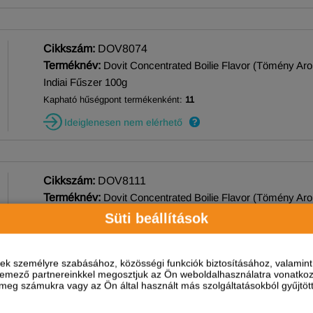
Cikkszám:
DOV8074
Terméknév:
Dovit Concentrated Boilie Flavor (Tömény Aro
Indiai Fűszer 100g
Kapható hűségpont termékenként:
11
Ideiglenesen nem elérhető
Cikkszám:
DOV8111
Terméknév:
Dovit Concentrated Boilie Flavor (Tömény Aro
Őszibarack 100g
Süti beállítások
Kapható hűségpont termékenként:
11
Ideiglenesen nem elérhető
ések személyre szabásához, közösségi funkciók biztosításához, valami
elemező partnereinkkel megosztjuk az Ön weboldalhasználatra vonatkozó
eg számukra vagy az Ön által használt más szolgáltatásokból gyűjtötte
Cikkszám:
DOV8112