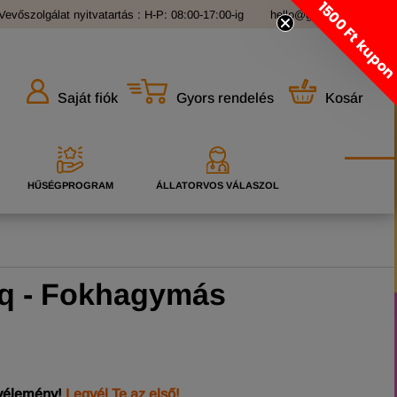
1500 Ft kupo
Vevőszolgálat nyitvatartás : H-P: 08:00-17:00-ig
hello@grandopet.hu
Gyors rendelés
Kosár
Saját fiók
HŰSÉGPROGRAM
ÁLLATORVOS VÁLASZOL
iq - Fokhagymás
 vélemény!
Legyél Te az első!