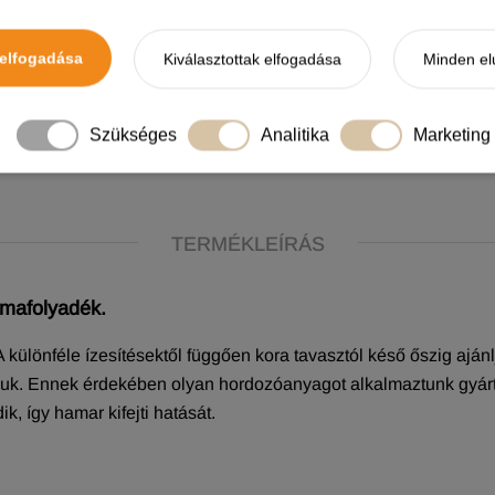
Terméknév:
Dovit Concentrated Boilie Flavor (Tömény Aro
Levendula 100g
elfogadása
Kiválasztottak elfogadása
Minden el
Kapható hűségpont termékenként:
11
Ideiglenesen nem elérhető
Szükséges
Analitika
Marketing
TERMÉKLEÍRÁS
omafolyadék.
különféle ízesítésektől függően kora tavasztól késő őszig aján
ánljuk. Ennek érdekében olyan hordozóanyagot alkalmaztunk gyá
k, így hamar kifejti hatását.