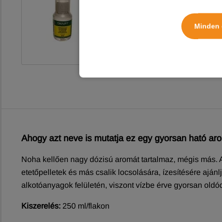
Normál ár:
2 190 Ft
Minden 
21 900 Ft / L
Ahogy azt neve is mutatja ez egy gyorsan ható ar
Noha kellően nagy dózisú aromát tartalmaz, mégis más. A 
etetőpelletek és más csalik locsolására, ízesítésére aj
alkotóanyagok felületén, viszont vízbe érve gyorsan oldódi
Kiszerelés:
250 ml/flakon