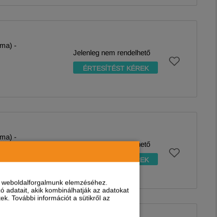
ma) -
Jelenleg nem rendelhető
ÉRTESÍTÉST KÉREK
ma) -
Jelenleg nem rendelhető
ÉRTESÍTÉST KÉREK
nt weboldalforgalmunk elemzéséhez.
 adatait, akik kombinálhatják az adatokat
k. További információt a sütikről az