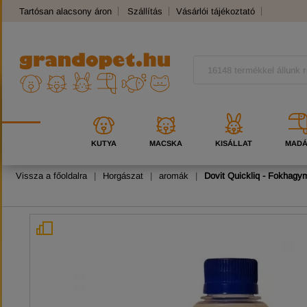
Tartósan alacsony áron
Szállítás
Vásárlói tájékoztató
Panaszkezelés
Kutyafajták
Macskafajták
KUTYA
MACSKA
KISÁLLAT
MAD
Vissza a főoldalra
|
Horgászat
|
aromák
|
Dovit Quickliq - Fokhagy