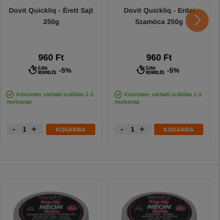
Dovit Quickliq - Érett Sajt
Dovit Quickliq - Erdei
250g
Szamóca 250g
960 Ft
960 Ft
-5%
-5%
Készleten, várható szállítás 1-3
Készleten, várható szállítás 1-3
munkanap
munkanap
-
+
-
+
KOSÁRBA
KOSÁRBA