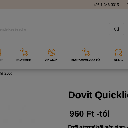
+36 1 348 3015
ÁR
EGYEBEK
AKCIÓK
MÁRKAVÁLASZTÓ
BLOG
ma 250g
Dovit Quickl
960 Ft -tól
Erről a termékről még nincs