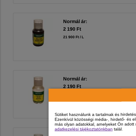
Normál ár:
2 190 Ft
21 900 Ft / L
Normál ár:
2 190 Ft
21 900 Ft / L
Sütiket használunk a tartalmak és hirdet
Ezenkívül közösségi média-, hirdető- és 
más olyan adatokkal, amelyeket Ön adott m
adatkezelési tájékoztatónkban
talál.