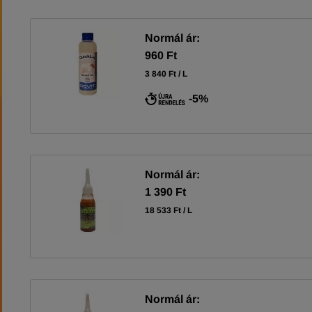
Normál ár:
960 Ft
3 840 Ft / L
-5%
Normál ár:
1 390 Ft
18 533 Ft / L
Normál ár: