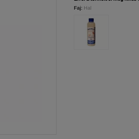
Faj:
Hal