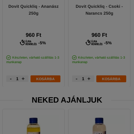
Dovit Quickliq - Ananász
Dovit Quickliq - Csoki -
250g
Narancs 250g
960 Ft
960 Ft
-5%
-5%
Készleten, várható szállítás 1-3
Készleten, várható szállítás 1-3
munkanap
munkanap
-
+
-
+
KOSÁRBA
KOSÁRBA
NEKED AJÁNLJUK