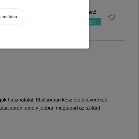
ma) -
Jelenleg nem rendelhető
utasítása
ÉRTESÍTÉST KÉREK
ljuk használatát. Elsősorban kész etetőkeverékek,
rtása során, amely jobban megtapad az szilárd