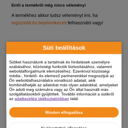
Erről a termékről még nincs vélemény!
A termékhez akkor tudsz véleményt írni, ha
regisztrált és bejelentkezett
felhasználó vagy!
NEKED AJÁNLJUK
Süti beállítások
Sütiket használunk a tartalmak és hirdetések személyre
szabásához, közösségi funkciók biztosításához, valamint
weboldalforgalmunk elemzéséhez. Ezenkívül közösségi
média-, hirdető- és elemező partnereinkkel megosztjuk az
Ön weboldalhasználatra vonatkozó adatait, akik
kombinálhatják az adatokat más olyan adatokkal, amelyeket
Ön adott meg számukra vagy az Ön által használt más
szolgáltatásokból gyűjtöttek. További információt a sütikről
az
adatkezelési tájékoztatónkban
talál.
Minden elfogadása