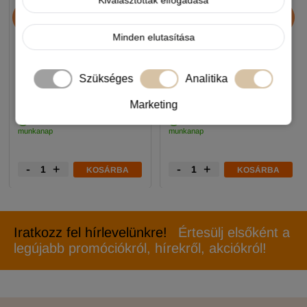
Kiválasztottak elfogadása
Chicopee HNL Protein Bar
JosiDog Economy
jutalomfalat 25g
kutyatáp 15+3kg
Minden elutasítása
890 Ft
11 990 Ft
Szükséges
Analitika
-5%
-5%
Marketing
Készleten, várható szállítás 1-3
Készleten, várható szállítás 1-3
munkanap
munkanap
-
+
-
+
KOSÁRBA
KOSÁRBA
Iratkozz fel hírlevelünkre!
Értesülj elsőként a
legújabb promóciókról, hírekről, akciókról!