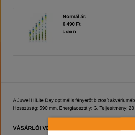
Normál ár:
6 490 Ft
6 490 Ft
A Juwel HiLite Day optimális fényerőt biztosít akváriumá
Hosszúság: 590 mm, Energiaosztály: G, Teljesítmény: 28
VÁSÁRLÓI VÉLEMÉNYEK