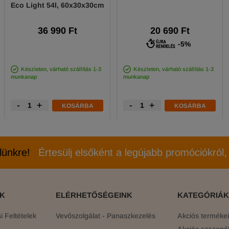
Eco Light 54l, 60x30x30cm
36 990 Ft
20 690 Ft
-5%
Készleten, várható szállítás 1-3
Készleten, várható szállítás 1-3
munkanap
munkanap
-
+
-
+
KOSÁRBA
KOSÁRBA
elünkre!
Értesülj elsőként a legújabb promóciókról, 
ÓK
ELÉRHETŐSÉGEINK
KATEGÓRIÁK
 Feltételek
Vevőszolgálat - Panaszkezelés
Akciós terméke