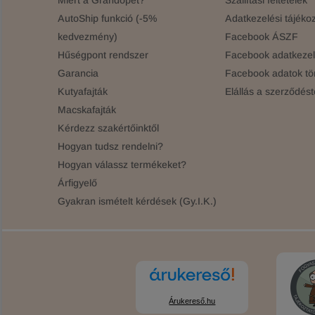
Miért a Grandopet?
Szállítási feltételek
AutoShip funkció (-5%
Adatkezelési tájékoz
kedvezmény)
Facebook ÁSZF
Hűségpont rendszer
Facebook adatkezelé
Garancia
Facebook adatok tö
Kutyafajták
Elállás a szerződést
Macskafajták
Kérdezz szakértőinktől
Hogyan tudsz rendelni?
Hogyan válassz termékeket?
Árfigyelő
Gyakran ismételt kérdések (Gy.I.K.)
Árukereső.hu