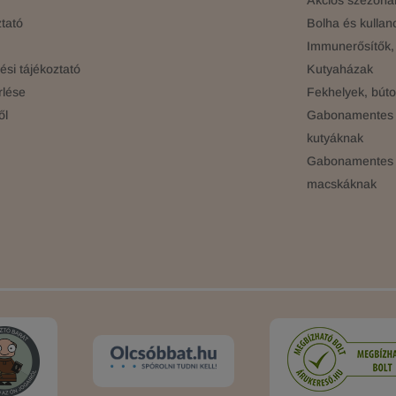
Akciós szezonál
tató
Bolha és kullan
Immunerősítők, 
si tájékoztató
Kutyaházak
rlése
Fekhelyek, búto
ől
Gabonamentes 
kutyáknak
Gabonamentes 
macskáknak