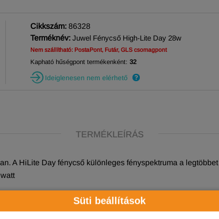
Cikkszám:
86328
Terméknév:
Juwel Fénycső High-Lite Day 28w
Nem szállítható: PostaPont, Futár, GLS csomagpont
Kapható hűségpont termékenként:
32
Ideiglenesen nem elérhető
TERMÉKLEÍRÁS
ban. A HiLite Day fénycső különleges fényspektruma a legtöbbet 
 watt
Süti beállítások