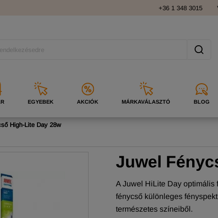
+36 1 348 3015
ÁR
EGYEBEK
AKCIÓK
MÁRKAVÁLASZTÓ
BLOG
ső High-Lite Day 28w
Juwel Fényc
A Juwel HiLite Day optimális 
fénycső különleges fényspektr
természetes színeiből.