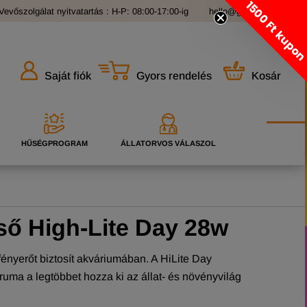
1500 Ft kupo
Vevőszolgálat nyitvatartás : H-P: 08:00-17:00-ig
hello@grandopet.hu
Gyors rendelés
Kosár
Saját fiók
HŰSÉGPROGRAM
ÁLLATORVOS VÁLASZOL
ső High-Lite Day 28w
fényerőt biztosít akváriumában. A HiLite Day
uma a legtöbbet hozza ki az állat- és növényvilág