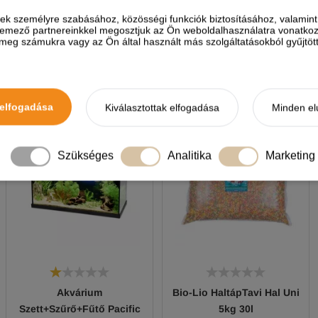
ések személyre szabásához, közösségi funkciók biztosításához, valami
elemező partnereinkkel megosztjuk az Ön weboldalhasználatra vonatkozó
eg számukra vagy az Ön által használt más szolgáltatásokból gyűjtötte
A termékhez akkor tudsz vélemé
NEKED AJÁNLJUK
elfogadása
Kiválasztottak elfogadása
Minden el
Szükséges
Analitika
Marketing
Akvárium
Bio-Lio HaltápTavi Hal Uni
Szett+Szűrő+Fűtő Pacific
5kg 30l