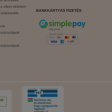
is termékek
cs elleni védelem
BANKKÁRTYÁS FIZETÉS
ízületvédők
rok
száraztápok
száraztápok