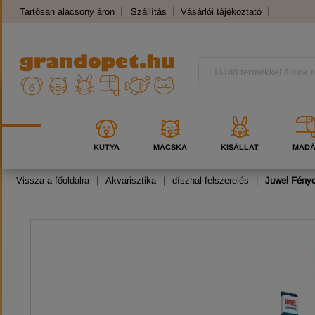
Tartósan alacsony áron
Szállítás
Vásárlói tájékoztató
Panaszkezelés
Kutyafajták
Macskafajták
KUTYA
MACSKA
KISÁLLAT
MAD
Vissza a főoldalra
|
Akvarisztika
|
díszhal felszerelés
|
Juwel Fényc