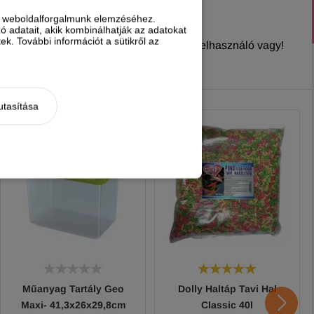
nt weboldalforgalmunk elemzéséhez.
 adatait, akik kombinálhatják az adatokat
k. További információt a sütikről az
nyt írni, ha
regisztrált és bejelentkezett
felhasználó vagy!
utasítása
Műanyag Tartály Geo
Dolly Haltáp Tavi Hal
Maxi- 41,3x26x29,8cm
Classic 40l