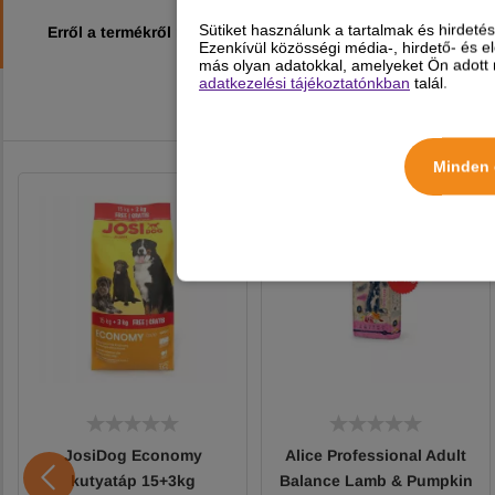
Sütiket használunk a tartalmak és hirdet
Erről a termékről még nincs vélemény!
Ezenkívül közösségi média-, hirdető- és 
más olyan adatokkal, amelyeket Ön adott m
adatkezelési tájékoztatónkban
talál.
Minden 
JosiDog Economy
Alice Professional Adult
kutyatáp 15+3kg
Balance Lamb & Pumpkin