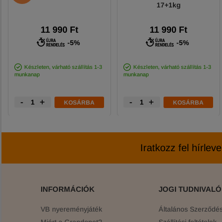
17+1kg
11 990 Ft
11 990 Ft
-5%
-5%
Készleten, várható szállítás 1-3
Készleten, várható szállítás 1-3
munkanap
munkanap
-
+
-
+
KOSÁRBA
KOSÁRBA
Iratkozz fel hírlev
INFORMÁCIÓK
JOGI TUDNIVAL
VB nyereményjáték
Általános Szerződési