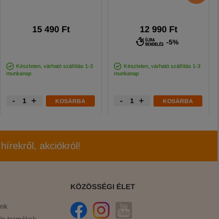
15 490 Ft
12 990 Ft
-5%
Készleten, várható szállítás 1-3
Készleten, várható szállítás 1-3
munkanap
munkanap
-
+
-
+
KOSÁRBA
KOSÁRBA
hírekről, akciókról!
KÖZÖSSÉGI ÉLET
ink