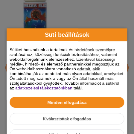
Süti beállítások
Sütiket használunk a tartalmak és hirdetések személyre
szabásához, közösségi funkciók biztosításához, valamint
weboldalforgalmunk elemzéséhez. Ezenkívül közösségi
Bio-Lio Haltáp Lemezes
média-, hirdető- és elemező partnereinkkel megosztjuk az
120ml
Ön weboldalhasználatra vonatkozó adatait, akik
kombinálhatják az adatokat más olyan adatokkal, amelyeket
Ön adott meg számukra vagy az Ön által használt más
szolgáltatásokból gyűjtöttek. További információt a sütikről
az
adatkezelési tájékoztatónkban
talál.
590 Ft
-5%
Minden elfogadása
Készleten, várható szállítás 1-3
munkanap
Kiválasztottak elfogadása
-
+