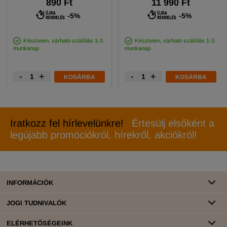
890 Ft
11 990 Ft
-5%
-5%
Készleten, várható szállítás 1-3
Készleten, várható szállítás 1-3
munkanap
munkanap
-
+
-
+
KOSÁRBA
KOSÁRBA
Iratkozz fel hírlevelünkre!
Értesülj elsőként a
legújabb promóciókról, hírekről, akciókról!
INFORMÁCIÓK
JOGI TUDNIVALÓK
ELÉRHETŐSÉGEINK