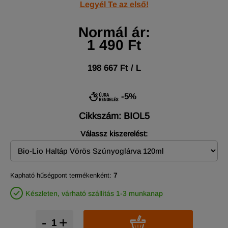
Legyél Te az első!
Normál ár:
1 490 Ft
198 667 Ft / L
-5%
Cikkszám: BIOL5
Válassz kiszerelést:
Kapható hűségpont termékenként:
7
Készleten, várható szállítás 1-3 munkanap
-
+