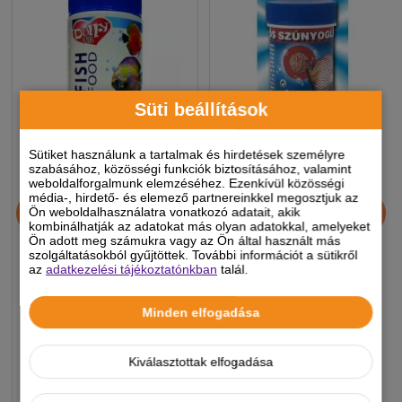
Süti beállítások
Sütiket használunk a tartalmak és hirdetések személyre
szabásához, közösségi funkciók biztosításához, valamint
weboldalforgalmunk elemzéséhez. Ezenkívül közösségi
Dolly Haltáp Vörös
Bio-Lio Haltáp Vörös
média-, hirdető- és elemező partnereinkkel megosztjuk az
Ön weboldalhasználatra vonatkozó adatait, akik
Szúnyoglárva 120ml
Szúnyoglárva 30ml
kombinálhatják az adatokat más olyan adatokkal, amelyeket
Ön adott meg számukra vagy az Ön által használt más
szolgáltatásokból gyűjtöttek. További információt a sütikről
az
adatkezelési tájékoztatónkban
talál.
1 490 Ft
490 Ft
-5%
-5%
Minden elfogadása
Készleten, várható szállítás 1-3
Készleten, várható szállítás 1-3
Kiválasztottak elfogadása
munkanap
munkanap