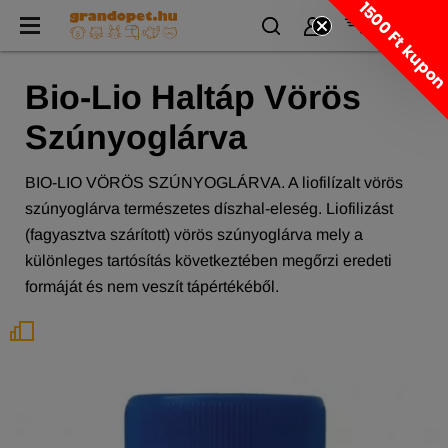
1500 Ft kupo
Bio-Lio Haltáp Vörös
Szúnyoglárva
BIO-LIO VÖRÖS SZÚNYOGLÁRVA. A liofilízalt vörös
szúnyoglárva természetes díszhal-eleség. Liofilizást
(fagyasztva szárított) vörös szúnyoglárva mely a
különleges tartósítás következtében megőrzi eredeti
formáját és nem veszít tápértékéből.