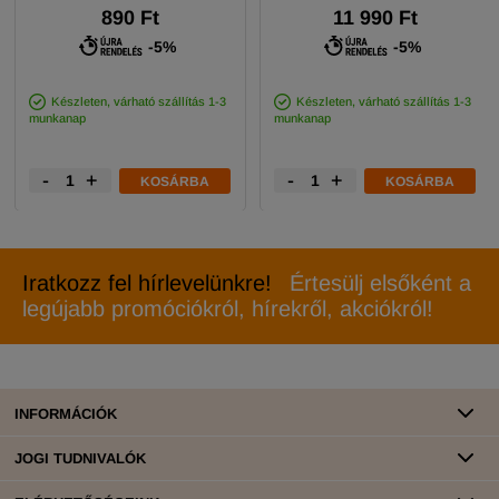
890 Ft
11 990 Ft
-5%
-5%
Készleten, várható szállítás 1-3
Készleten, várható szállítás 1-3
munkanap
munkanap
-
+
-
+
KOSÁRBA
KOSÁRBA
Iratkozz fel hírlevelünkre!
Értesülj elsőként a
legújabb promóciókról, hírekről, akciókról!
INFORMÁCIÓK
JOGI TUDNIVALÓK