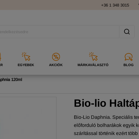
+36 1 348 3015
ÁR
EGYEBEK
AKCIÓK
MÁRKAVÁLASZTÓ
BLOG
aphnia 120ml
Bio-lio Halt
Bio-Lio Daphnia. Speciális t
előforduló bolharákok egyik k
szárítással történik ezért t