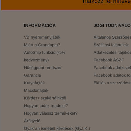
Iratkozz fel hírlev
INFORMÁCIÓK
JOGI TUDNIVAL
VB nyereményjáték
Általános Szerződési
Miért a Grandopet?
Szállítási feltételek
AutoShip funkció (-5%
Adatkezelési tájékoz
kedvezmény)
Facebook ÁSZF
Hűségpont rendszer
Facebook adatkezelé
Garancia
Facebook adatok tö
Kutyafajták
Elállás a szerződést
Macskafajták
Kérdezz szakértőinktől
Hogyan tudsz rendelni?
Hogyan válassz termékeket?
Árfigyelő
Gyakran ismételt kérdések (Gy.I.K.)