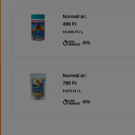
Normál ár:
490 Ft
19 600 Ft / L
-5%
Normál ár:
790 Ft
9 875 Ft / L
-5%