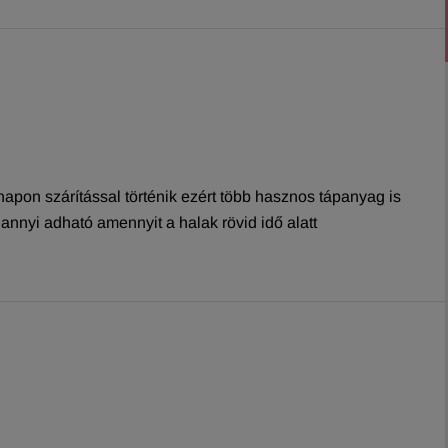
napon szárítással történik ezért több hasznos tápanyag is
nnyi adható amennyit a halak rövid idő alatt