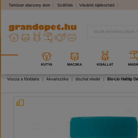
Tartósan alacsony áron
Szállítás
Vásárlói tájékoztató
Panaszkezelés
Kutyafajták
Macskafajták
KUTYA
MACSKA
KISÁLLAT
MAD
Vissza a főoldalra
|
Akvarisztika
|
díszhal eledel
|
Bio-Lio Haltáp D