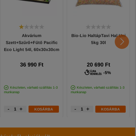
Akvárium
Bio-Lio HaltápTavi Hal Uni
Szett+Szűrő+Fűtő Pacific
5kg 30l
Eco Light 54l, 60x30x30cm
36 990 Ft
20 690 Ft
-5%
Készleten, várható szállítás 1-3
Készleten, várható szállítás 1-3
munkanap
munkanap
-
+
-
+
KOSÁRBA
KOSÁRBA