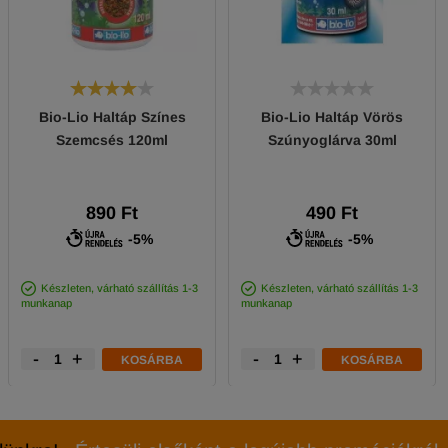
Bio-Lio Haltáp Színes
Bio-Lio Haltáp Vörös
Szemcsés 120ml
Szúnyoglárva 30ml
890 Ft
490 Ft
-5%
-5%
Készleten, várható szállítás 1-3
Készleten, várható szállítás 1-3
munkanap
munkanap
-
+
-
+
KOSÁRBA
KOSÁRBA