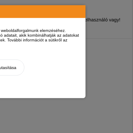
nyt írni, ha
regisztrált és bejelentkezett
felhasználó vagy!
nt weboldalforgalmunk elemzéséhez.
 adatait, akik kombinálhatják az adatokat
k. További információt a sütikről az
utasítása