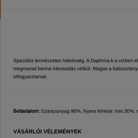
Speciális természetes haleleség. A Daphnia-k a vízben elő
megmarad benne károsodás nélkül. Magas a ballasztanyag 
elfogyasztanak.
Beltartalom:
Szárazanyag 90%, Nyers fehérje: min.30%, n
VÁSÁRLÓI VÉLEMÉNYEK