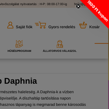
1500 Ft kupo
Vevőszolgálat nyitvatartás : H-P: 08:00-17:00-ig
hello@grandopet.hu
Gyors rendelés
Kosár
Saját fiók
HŰSÉGPROGRAM
ÁLLATORVOS VÁLASZOL
áp Daphnia
ermészetes haleleség. A Daphnia-k a vízben
épviselője. A díszhaltáp tartósítása napon
öbb hasznos tápanyag is megmarad benne károsodás