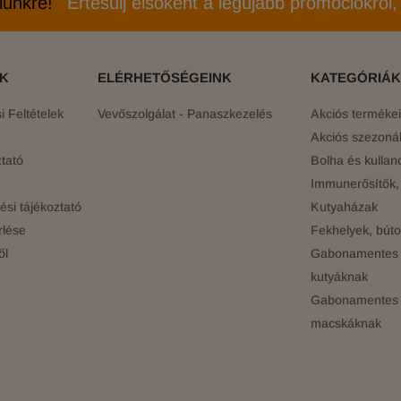
elünkre!
Értesülj elsőként a legújabb promóciókról, 
ÓK
ELÉRHETŐSÉGEINK
KATEGÓRIÁK
 Feltételek
Vevőszolgálat - Panaszkezelés
Akciós terméke
Akciós szezonál
tató
Bolha és kullan
Immunerősítők, 
si tájékoztató
Kutyaházak
rlése
Fekhelyek, búto
ől
Gabonamentes 
kutyáknak
Gabonamentes 
macskáknak