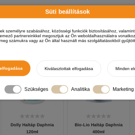
Süti beállítások
A termékhez akkor tudsz vélemé
ések személyre szabásához, közösségi funkciók biztosításához, valami
elemező partnereinkkel megosztjuk az Ön weboldalhasználatra vonatkozó
HELYETTESÍTŐ TERMÉKEK
eg számukra vagy az Ön által használt más szolgáltatásokból gyűjtötte
elfogadása
Kiválasztottak elfogadása
Minden el
Szükséges
Analitika
Marketing
Dolly Haltáp Daphnia
Bio-Lio Haltáp Daphnia
120ml
400ml