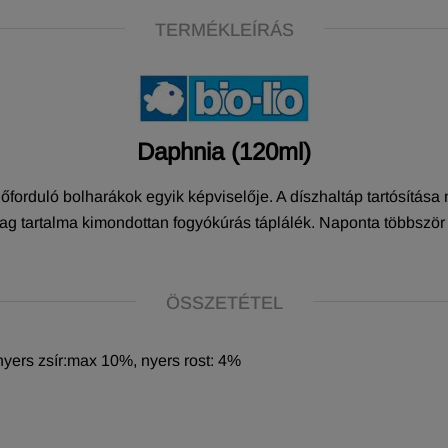
TERMÉKLEÍRÁS
Daphnia (120ml)
forduló bolharákok egyik képviselője. A díszhaltáp tartósítása 
tartalma kimondottan fogyókúrás táplálék. Naponta többször a
ÖSSZETÉTEL
yers zsír:max 10%, nyers rost: 4%