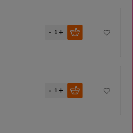
-
+
-
+