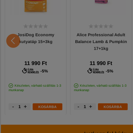
JosiDog Economy
Alice Professional Adult
kutyatáp 15+3kg
Balance Lamb & Pumpkin
17+1kg
11 990 Ft
11 990 Ft
-5%
-5%
Készleten, várható szállítás 1-3
Készleten, várható szállítás 1-3
munkanap
munkanap
-
+
-
+
KOSÁRBA
KOSÁRBA