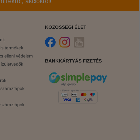
hírekről, akciókról!
KÖZÖSSÉGI ÉLET
ink
is termékek
cs elleni védelem
BANKKÁRTYÁS FIZETÉS
ízületvédők
rok
száraztápok
száraztápok