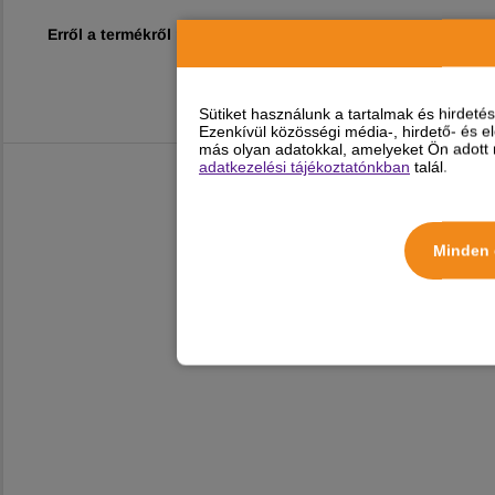
Erről a termékről még nincs vélemény!
Sütiket használunk a tartalmak és hirdet
Ezenkívül közösségi média-, hirdető- és 
más olyan adatokkal, amelyeket Ön adott m
adatkezelési tájékoztatónkban
talál.
Minden 