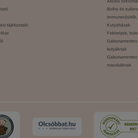
Akciós szezonál
tató
Bolha és kullan
Immunerősítők, 
si tájékoztató
Kutyaházak
rlése
Fekhelyek, búto
ől
Gabonamentes 
kutyáknak
Gabonamentes 
macskáknak