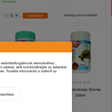
munkanap
-
+
Jelenleg nem rendelhető
KOSÁRBA
nt weboldalforgalmunk elemzéséhez.
 adatait, akik kombinálhatják az adatokat
k. További információt a sütikről az
Dolly Teknőstáp
Dolly Teknőstáp Shrimp
utasítása
Gammarus 120ml
120ml