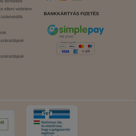
is termékek
cs elleni védelem
BANKKÁRTYÁS FIZETÉS
ízületvédők
rok
száraztápok
száraztápok