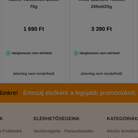
70g
205ml/25g
1 690 Ft
3 390 Ft
Ideiglenesen nem elérhető
Ideiglenesen nem elérhető
Jelenleg nem rendelhető
Jelenleg nem rendelhető
elünkre!
Értesülj elsőként a legújabb promóciókról, 
ÓK
ELÉRHETŐSÉGEINK
KATEGÓRIÁK
 Feltételek
Vevőszolgálat - Panaszkezelés
Akciós terméke