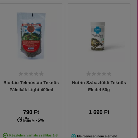
Bio-Lio Teknőstáp Teknős
Nutrin Szárazföldi Teknős
Pálcikák Light 400ml
Eledel 50g
790 Ft
1 690 Ft
-5%
Készleten, várható szállítás 1-3
Ideiglenesen nem elérhető