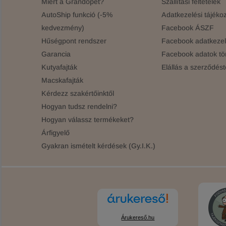
Miért a Grandopet?
Szállítási feltételek
AutoShip funkció (-5%
Adatkezelési tájékoz
kedvezmény)
Facebook ÁSZF
Hűségpont rendszer
Facebook adatkezelé
Garancia
Facebook adatok tö
Kutyafajták
Elállás a szerződést
Macskafajták
Kérdezz szakértőinktől
Hogyan tudsz rendelni?
Hogyan válassz termékeket?
Árfigyelő
Gyakran ismételt kérdések (Gy.I.K.)
Árukereső.hu