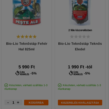
2 féle kiszerelésben
Bio-Lio Teknőstáp Fehér
Bio-Lio Teknőstáp Teknős
Hal 825ml
Eledel
5 990 Ft
1 990
Ft
-tól
-5%
-5%
Készleten, várható szállítás 1-3
Készleten, várható szállítás 1-3
munkanap
munkanap
-
+
KOSÁRBA
KISZERELÉS KIVÁLASZTÁSA