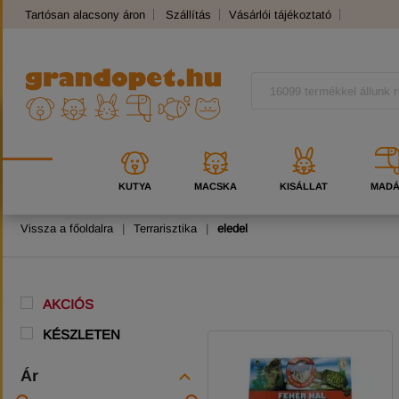
Tartósan alacsony áron
Szállítás
Vásárlói tájékoztató
Panaszkezelés
Kutyafajták
Macskafajták
KUTYA
MACSKA
KISÁLLAT
MAD
Vissza a főoldalra
|
Terrarisztika
|
eledel
AKCIÓS
KÉSZLETEN
Ár