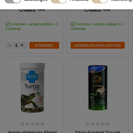
1 190 Ft
590
Ft
-tól
-5%
-5%
Készleten, várható szállítás 1-3
Készleten, várható szállítás 1-3
munkanap
munkanap
-
+
KOSÁRBA
KISZERELÉS KIVÁLASZTÁSA
Nutrin Víziteknős Eledel
Trixie Száritott Tücsök