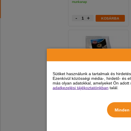
munkanap
-
+
KOSÁRBA
Sütiket használunk a tartalmak és hirdet
Ezenkívül közösségi média-, hirdető- és 
más olyan adatokkal, amelyeket Ön adott m
adatkezelési tájékoztatónkban
talál.
Reptiland Virág Mix
Minden 
Hüllőknek 75g