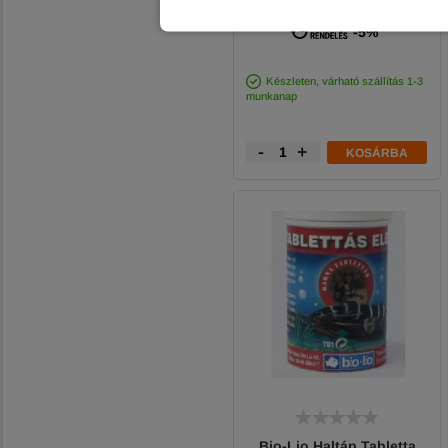
2 690 Ft
-5%
Készleten, várható szállítás 1-3
munkanap
-
+
KOSÁRBA
Bio-Lio Haltáp Tabletta