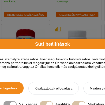
munkanap
munkanap
KISZERELÉS KIVÁLASZTÁSA
KISZERELÉS KIVÁLASZTÁSA
Süti beállítások
ések személyre szabásához, közösségi funkciók biztosításához, valami
elemező partnereinkkel megosztjuk az Ön weboldalhasználatra vonatkozó
eg számukra vagy az Ön által használt más szolgáltatásokból gyűjtötte
3 féle kiszerelésben
Dolly Teknőstáp Szív-Mix
Bio-Lio Teknőstáp Shrimp
elfogadása
Kiválasztottak elfogadása
Minden el
120ml
Szükséges
Analitika
Marketing