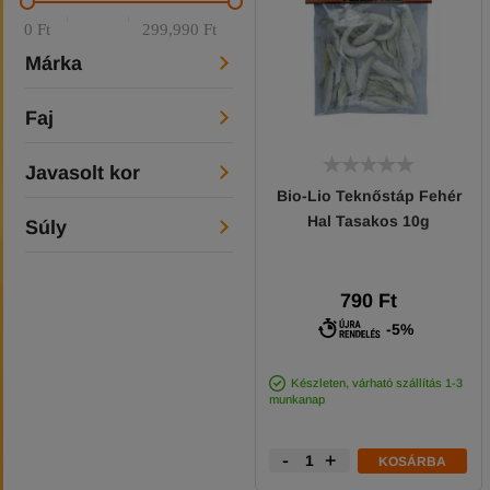
0 Ft
299,990 Ft
Márka
Faj
Javasolt kor
Bio-Lio Teknőstáp Fehér
Hal Tasakos 10g
Súly
790 Ft
-5%
Készleten, várható szállítás 1-3
munkanap
-
+
KOSÁRBA