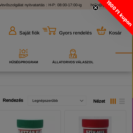
1500 Ft kupo
Vevőszolgálat nyitvatartás : H-P: 08:00-17:00-ig
hello@grandopet.hu
Gyors rendelés
Kosár
Saját fiók
HŰSÉGPROGRAM
ÁLLATORVOS VÁLASZOL
Rendezés
Legnépszerűbb
Nézet