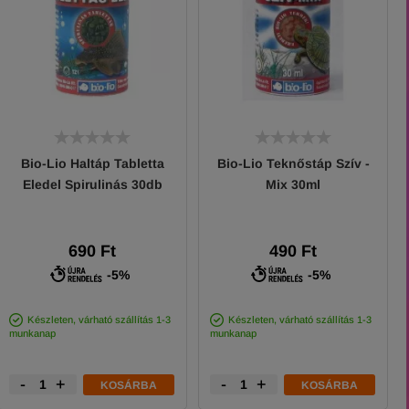
Bio-Lio Haltáp Tabletta
Bio-Lio Teknőstáp Szív -
Eledel Spirulinás 30db
Mix 30ml
690 Ft
490 Ft
-5%
-5%
Készleten, várható szállítás 1-3
Készleten, várható szállítás 1-3
munkanap
munkanap
-
+
-
+
KOSÁRBA
KOSÁRBA