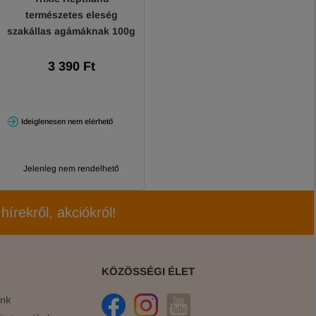
természetes eleség
szakállas agámáknak 100g
3 390 Ft
Ideiglenesen nem elérhető
Jelenleg nem rendelhető
hírekről, akciókról!
KÖZÖSSÉGI ÉLET
ink