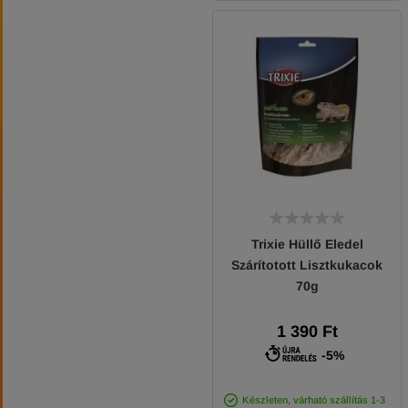
Trixie Hüllő Eledel
Szárítotott Lisztkukacok
70g
1 390 Ft
-5%
Készleten, várható szállítás 1-3