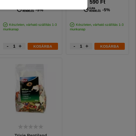
990 Ft
590 Ft
-5%
-5%
Készleten, várható szállítás 1-3
Készleten, várható szállítás 1-3
munkanap
munkanap
-
+
-
+
KOSÁRBA
KOSÁRBA
Trixie Reptiland