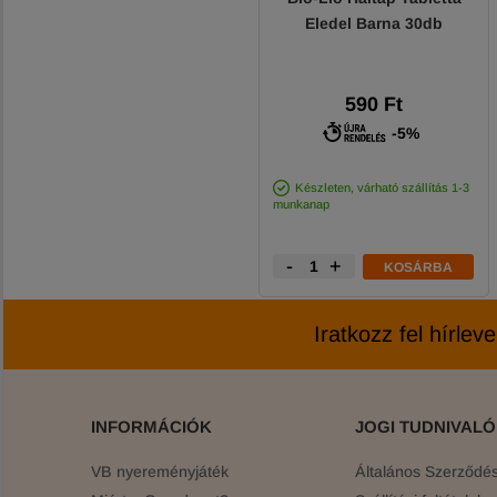
Eledel Barna 30db
590 Ft
-5%
Készleten, várható szállítás 1-3
munkanap
-
+
KOSÁRBA
Iratkozz fel hírlev
INFORMÁCIÓK
JOGI TUDNIVAL
VB nyereményjáték
Általános Szerződési