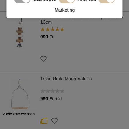
Marketing
Trixie Játék Madárnak Csőrkoptató És Fa
16cm
990 Ft
Trixie Hinta Madárnak Fa
990
Ft
-tól
3 féle kiszerelésben