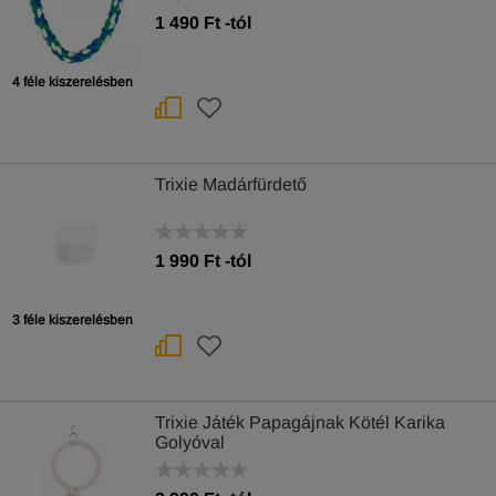
1 490
Ft
-tól
4 féle kiszerelésben
Trixie Madárfürdető
1 990
Ft
-tól
3 féle kiszerelésben
Trixie Játék Papagájnak Kötél Karika
Golyóval