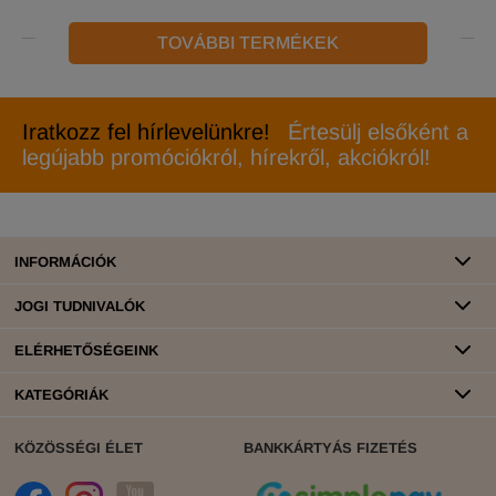
TOVÁBBI TERMÉKEK
Iratkozz fel hírlevelünkre!
Értesülj elsőként a
legújabb promóciókról, hírekről, akciókról!
INFORMÁCIÓK
JOGI TUDNIVALÓK
ELÉRHETŐSÉGEINK
KATEGÓRIÁK
KÖZÖSSÉGI ÉLET
BANKKÁRTYÁS FIZETÉS