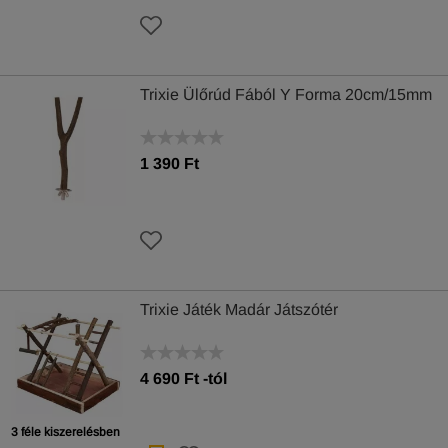
Trixie Ülőrúd Fából Y Forma 20cm/15mm
1 390 Ft
Trixie Játék Madár Játszótér
4 690
Ft
-tól
3 féle kiszerelésben