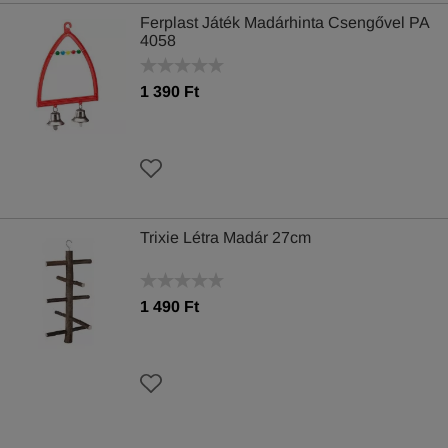
Ferplast Játék Madárhinta Csengővel PA
4058
1 390 Ft
Trixie Létra Madár 27cm
1 490 Ft