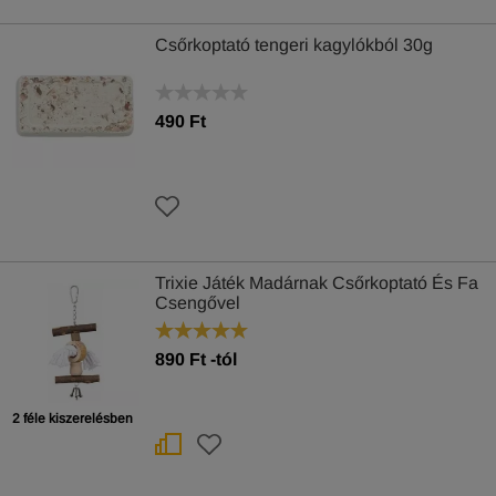
Csőrkoptató tengeri kagylókból 30g
490 Ft
Trixie Játék Madárnak Csőrkoptató És Fa
Csengővel
890
Ft
-tól
2 féle kiszerelésben