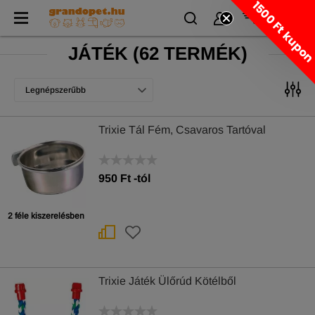
1500 Ft kupo
JÁTÉK
(
62 TERMÉK)
Legnépszerűbb
Trixie Tál Fém, Csavaros Tartóval
950
Ft
-tól
2 féle kiszerelésben
Trixie Játék Ülőrúd Kötélből