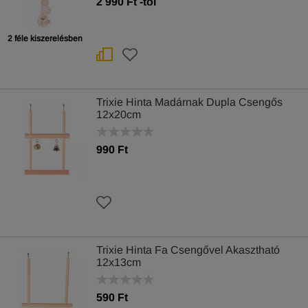
2 990
Ft
-tól
2 féle kiszerelésben
Trixie Hinta Madárnak Dupla Csengős
12x20cm
990 Ft
Trixie Hinta Fa Csengővel Akasztható
12x13cm
590 Ft