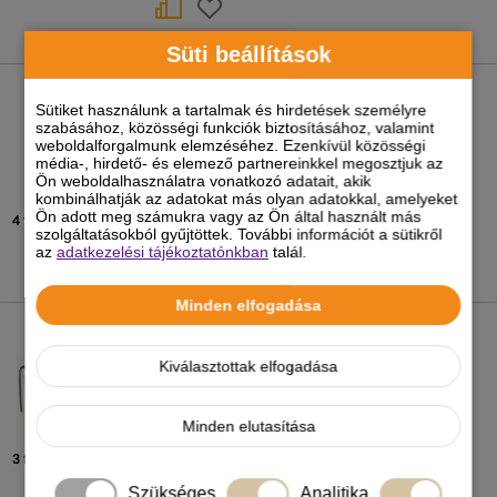
Süti beállítások
Trixie Etető Madárnak Akasztható
Sütiket használunk a tartalmak és hirdetések személyre
szabásához, közösségi funkciók biztosításához, valamint
weboldalforgalmunk elemzéséhez. Ezenkívül közösségi
990
Ft
-tól
média-, hirdető- és elemező partnereinkkel megosztjuk az
Ön weboldalhasználatra vonatkozó adatait, akik
kombinálhatják az adatokat más olyan adatokkal, amelyeket
Ön adott meg számukra vagy az Ön által használt más
4 féle kiszerelésben
szolgáltatásokból gyűjtöttek. További információt a sütikről
az
adatkezelési tájékoztatónkban
talál.
Minden elfogadása
Trixie Etető Madár Akasztható
Kiválasztottak elfogadása
590
Ft
-tól
Minden elutasítása
3 féle kiszerelésben
Szükséges
Analitika