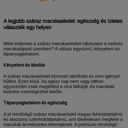
A legjobb száraz macskaeledel: egészség és ízletes
választék egy helyen
Miért érdemes a száraz macskaeledelt választani a nedves
macskatáppal szemben? A válasz egyszerű: kényelem és
tápanyagtartalom.
Kényelem és tárolás
A száraz macskaeledel könnyen tárolható és nem igényel
hűtést. Ezen kívül, ha egész nap nem vagy otthon,
egyszerűen csak megtöltöd a cica tálkáját, és macskád
kedvére csemegézhet belőle.
Tápanyagtartalom és egészség
A jó minőségű száraz macskaeledel magas fehérjetartalmú
és alacsony szénhidráttartalmú, ami tökéletesen megfelel a
macskák természetes étrendjének. A prémium minőségű