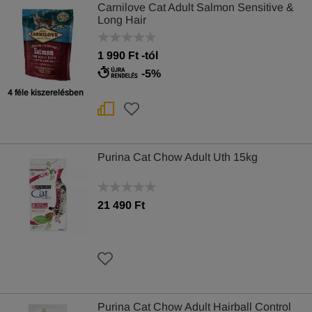
Carnilove Cat Adult Salmon Sensitive &
Long Hair
1 990
Ft
-tól
-5%
4 féle kiszerelésben
Purina Cat Chow Adult Uth 15kg
21 490 Ft
Purina Cat Chow Adult Hairball Control