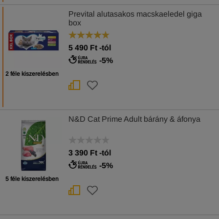
Prevital alutasakos macskaeledel giga
box
5 490
Ft
-tól
-5%
2 féle kiszerelésben
N&D Cat Prime Adult bárány & áfonya
3 390
Ft
-tól
-5%
5 féle kiszerelésben