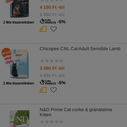
%
4 190
Ft
-tól
5 990 Ft -tól
-5%
2 féle kiszerelésben
Chicopee CNL Cat Adult Sensible Lamb
AKCIÓ
akár
-30
%
3 490
Ft
-tól
4 990 Ft -tól
-5%
2 féle kiszerelésben
N&D Prime Cat csirke & gránátalma
Kitten