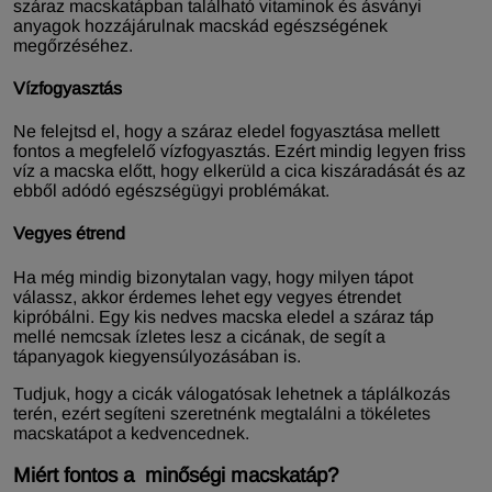
száraz macskatápban található vitaminok és ásványi
anyagok hozzájárulnak macskád egészségének
megőrzéséhez.
Vízfogyasztás
Ne felejtsd el, hogy a száraz eledel fogyasztása mellett
fontos a megfelelő vízfogyasztás. Ezért mindig legyen friss
víz a macska előtt, hogy elkerüld a cica kiszáradását és az
ebből adódó egészségügyi problémákat.
Vegyes étrend
Ha még mindig bizonytalan vagy, hogy milyen tápot
válassz, akkor érdemes lehet egy vegyes étrendet
kipróbálni. Egy kis nedves macska eledel a száraz táp
mellé nemcsak ízletes lesz a cicának, de segít a
tápanyagok kiegyensúlyozásában is.
Tudjuk, hogy a cicák válogatósak lehetnek a táplálkozás
terén, ezért segíteni szeretnénk megtalálni a tökéletes
macskatápot a kedvencednek.
Miért fontos a minőségi macskatáp?