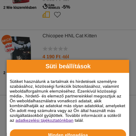
-5%
2 féle kiszerelésben
Chicopee HNL Cat Kitten
AKCIÓ
akár
-30
%
4 190
Ft
-tól
5 990 Ft -tól
Süti beállítások
-5%
2 féle kiszerelésben
Sütiket használunk a tartalmak és hirdetések személyre
szabásához, közösségi funkciók biztosításához, valamint
weboldalforgalmunk elemzéséhez. Ezenkívül közösségi
média-, hirdető- és elemező partnereinkkel megosztjuk az
Ön weboldalhasználatra vonatkozó adatait, akik
Natures Protection Cat Sensitive
kombinálhatják az adatokat más olyan adatokkal, amelyeket
Digestion
Ön adott meg számukra vagy az Ön által használt más
szolgáltatásokból gyűjtöttek. További információt a sütikről
az
adatkezelési tájékoztatónkban
talál.
1 990
Ft
-tól
Minden elfogadása