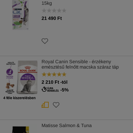
15kg
21 490 Ft
Royal Canin Sensible - érzékeny
emésztésű felnőtt macska száraz táp
2 210
Ft
-tól
-5%
4 féle kiszerelésben
Matisse Salmon & Tuna