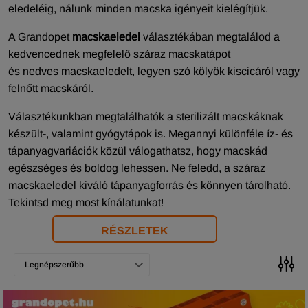
eledeléig, nálunk minden macska igényeit kielégítjük.
A Grandopet
macskaeledel
választékában megtalálod a
kedvencednek megfelelő száraz macskatápot
és nedves macskaeledelt, legyen szó kölyök kiscicáról vagy
felnőtt macskáról.
Választékunkban megtalálhatók a sterilizált macskáknak
készült-, valamint gyógytápok is. Megannyi különféle íz- és
tápanyagvariációk közül válogathatsz, hogy macskád
egészséges és boldog lehessen. Ne feledd, a száraz
macskaeledel kiváló tápanyagforrás és könnyen tárolható.
Tekintsd meg most kínálatunkat!
RÉSZLETEK
Legnépszerűbb