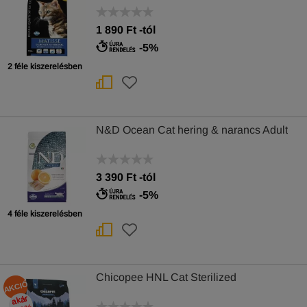
1 890
Ft
-tól
-5%
2 féle kiszerelésben
N&D Ocean Cat hering & narancs Adult
3 390
Ft
-tól
-5%
4 féle kiszerelésben
Chicopee HNL Cat Sterilized
AKCIÓ
akár
-30