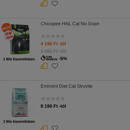
Chicopee HNL Cat No Grain
AKCIÓ
akár
-30
%
4 190
Ft
-tól
5 990 Ft -tól
-5%
2 féle kiszerelésben
Eminent Diet Cat Struvite
8 190
Ft
-tól
2 féle kiszerelésben