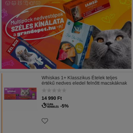
Whiskas 1+ Klasszikus Ételek teljes
értékű nedves eledel felnőtt macskáknak
80 x 85 g (6,8 kg)
14 990 Ft
-5%