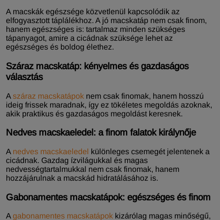
A macskák egészsége közvetlenül kapcsolódik az
elfogyasztott táplálékhoz. A jó macskatáp nem csak finom,
hanem egészséges is: tartalmaz minden szükséges
tápanyagot, amire a cicádnak szüksége lehet az
egészséges és boldog élethez.
Száraz macskatáp: kényelmes és gazdaságos
választás
A
száraz macskatápok
nem csak finomak, hanem hosszú
ideig frissek maradnak, így ez tökéletes megoldás azoknak,
akik praktikus és gazdaságos megoldást keresnek.
Nedves macskaeledel: a finom falatok királynője
A
nedves macskaeledel
különleges csemegét jelentenek a
cicádnak. Gazdag ízvilágukkal és magas
nedvességtartalmukkal nem csak finomak, hanem
hozzájárulnak a macskád hidratálásához is.
Gabonamentes macskatápok: egészséges és finom
A
gabonamentes macskatápok
kizárólag magas minőségű,