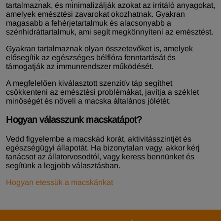
tartalmaznak, és minimalizálják azokat az irritáló anyagokat,
amelyek emésztési zavarokat okozhatnak. Gyakran
magasabb a fehérjetartalmuk és alacsonyabb a
szénhidráttartalmuk, ami segít megkönnyíteni az emésztést.
Gyakran tartalmaznak olyan összetevőket is, amelyek
elősegítik az egészséges bélflóra fenntartását és
támogatják az immunrendszer működését.
A megfelelően kiválasztott szenzitív táp segíthet
csökkenteni az emésztési problémákat, javítja a széklet
minőségét és növeli a macska általános jólétét.
Hogyan válasszunk macskatápot?
Vedd figyelembe a macskád korát, aktivitásszintjét és
egészségügyi állapotát. Ha bizonytalan vagy, akkor kérj
tanácsot az állatorvosodtól, vagy keress bennünket és
segítünk a legjobb választásban.
Hogyan etessük a macskánkat