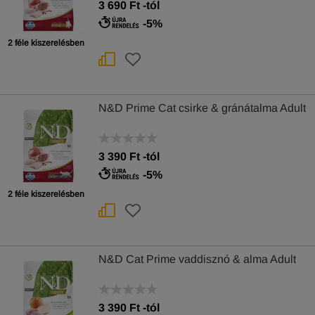
3 690
Ft
-tól
-5%
2 féle kiszerelésben
N&D Prime Cat csirke & gránátalma Adult
3 390
Ft
-tól
-5%
2 féle kiszerelésben
N&D Cat Prime vaddisznó & alma Adult
3 390
Ft
-tól