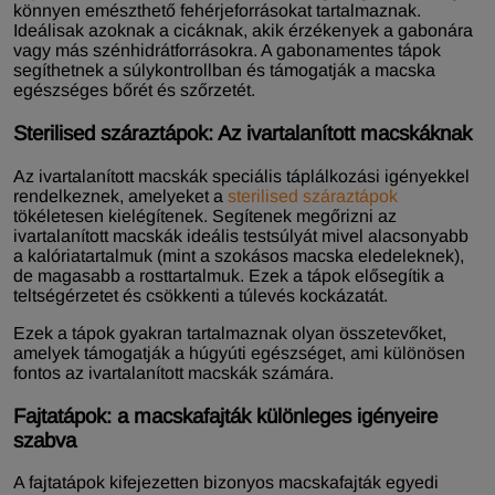
könnyen emészthető fehérjeforrásokat tartalmaznak.
Ideálisak azoknak a cicáknak, akik érzékenyek a gabonára
vagy más szénhidrátforrásokra. A gabonamentes tápok
segíthetnek a súlykontrollban és támogatják a macska
egészséges bőrét és szőrzetét.
Sterilised száraztápok: Az ivartalanított macskáknak
Az ivartalanított macskák speciális táplálkozási igényekkel
rendelkeznek, amelyeket a
sterilised száraztápok
tökéletesen kielégítenek. Segítenek megőrizni az
ivartalanított macskák ideális testsúlyát mivel alacsonyabb
a kalóriatartalmuk (mint a szokásos macska eledeleknek),
de magasabb a rosttartalmuk. Ezek a tápok elősegítik a
teltségérzetet és csökkenti a túlevés kockázatát.
Ezek a tápok gyakran tartalmaznak olyan összetevőket,
amelyek támogatják a húgyúti egészséget, ami különösen
fontos az ivartalanított macskák számára.
Fajtatápok: a macskafajták különleges igényeire
szabva
A fajtatápok kifejezetten bizonyos macskafajták egyedi