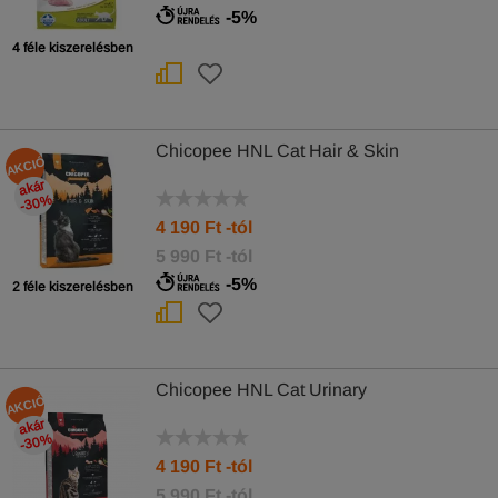
-5%
4 féle kiszerelésben
Chicopee HNL Cat Hair & Skin
AKCIÓ
akár
-30
%
4 190
Ft
-tól
5 990 Ft -tól
-5%
2 féle kiszerelésben
Chicopee HNL Cat Urinary
AKCIÓ
akár
-30
%
4 190
Ft
-tól
5 990 Ft -tól