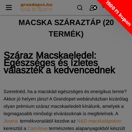
1500 Ft kupo
MACSKA SZÁRAZTÁP
(
20
TERMÉK)
Száraz Macskaeledel:
Egészséges és ízletes
választék a kedvencednek
Szeretnéd, ha a macskád egészséges és energikus lenne?
Akkor jó helyen jársz! A Grandopet webáruházban kizárólag
olyan prémium száraz macskaeledelt kínálunk, amelyek a
legmagasabb minőségi elvárásoknak is megfelelnek. A
Josera
termékvonalától kezdve az
N&D macskatápokon
keresztül a
Carnilove
természetes alapanyagokból készült