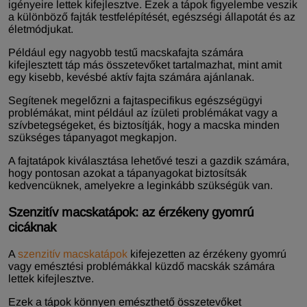
igényeire lettek kifejlesztve. Ezek a tápok figyelembe veszik
a különböző fajták testfelépítését, egészségi állapotát és az
életmódjukat.
Például egy nagyobb testű macskafajta számára
kifejlesztett táp más összetevőket tartalmazhat, mint amit
egy kisebb, kevésbé aktív fajta számára ajánlanak.
Segítenek megelőzni a fajtaspecifikus egészségügyi
problémákat, mint például az ízületi problémákat vagy a
szívbetegségeket, és biztosítják, hogy a macska minden
szükséges tápanyagot megkapjon.
A fajtatápok kiválasztása lehetővé teszi a gazdik számára,
hogy pontosan azokat a tápanyagokat biztosítsák
kedvencüknek, amelyekre a leginkább szükségük van.
Szenzitív macskatápok: az érzékeny gyomrú
cicáknak
A
szenzitív macskatápok
kifejezetten az érzékeny gyomrú
vagy emésztési problémákkal küzdő macskák számára
lettek kifejlesztve.
Ezek a tápok könnyen emészthető összetevőket