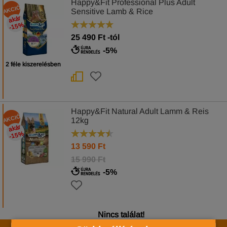
Happy&Fit Professional Plus Adult
AKCIÓ
Sensitive Lamb & Rice
akár
-15
%
25 490
Ft
-tól
-5%
2 féle kiszerelésben
Happy&Fit Natural Adult Lamm & Reis
AKCIÓ
12kg
akár
-15
%
13 590
Ft
15 990 Ft
-5%
Nincs találat!