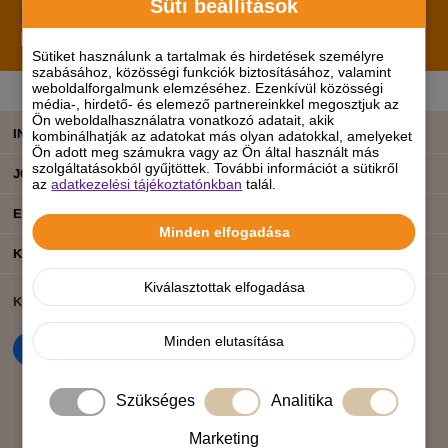
Süti beállítások
Iratkozz fel hírlevelünkre!
Értesülj elsőként a
legújabb promóciókról, hírekről, akciókról!
Sütiket használunk a tartalmak és hirdetések személyre
szabásához, közösségi funkciók biztosításához, valamint
weboldalforgalmunk elemzéséhez. Ezenkívül közösségi
média-, hirdető- és elemező partnereinkkel megosztjuk az
Ön weboldalhasználatra vonatkozó adatait, akik
INFORMÁCIÓK
kombinálhatják az adatokat más olyan adatokkal, amelyeket
Ön adott meg számukra vagy az Ön által használt más
szolgáltatásokból gyűjtöttek. További információt a sütikről
JOGI TUDNIVALÓK
az
adatkezelési tájékoztatónkban
talál.
ELÉRHETŐSÉGEINK
Minden elfogadása
KATEGÓRIÁK
Kiválasztottak elfogadása
KÖZÖSSÉGI ÉLET
BANKKÁRTYÁS FIZETÉS
Minden elutasítása
Szükséges
Analitika
Marketing