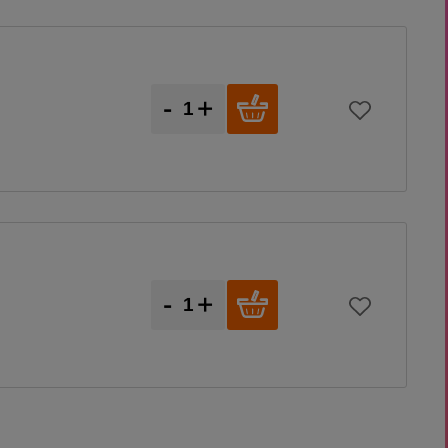
-
+
-
+