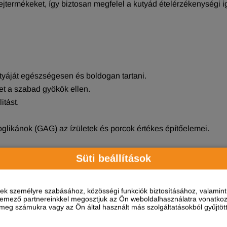
ejtermékeket, így biztosan megfelel a kutyád ételérzékenységi i
utyáját egészségesen és boldogan tartani.
et a szabad gyökök ellen.
itást.
likánok (GAG) az ízületek és porcok értékes építőelemei.
Süti beállítások
ések személyre szabásához, közösségi funkciók biztosításához, valami
elemező partnereinkkel megosztjuk az Ön weboldalhasználatra vonatkozó
eg számukra vagy az Ön által használt más szolgáltatásokból gyűjtötte