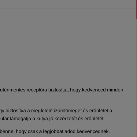
 gluténmentes receptúra biztosítja, hogy kedvenced minden
gy biztosítva a megfelelő izomtömeget és erőnlétet a
ar támogatja a kutya jó közérzetét és erőnlétét.
z benne, hogy csak a legjobbat adod kedvencednek.