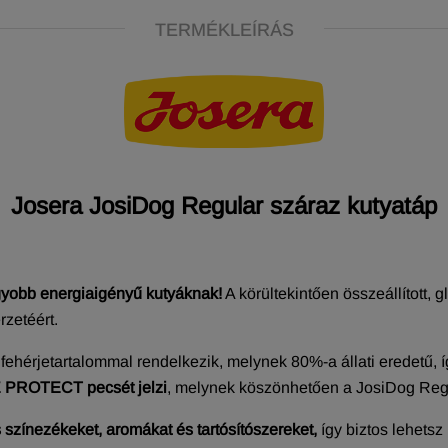
TERMÉKLEÍRÁS
Josera JosiDog Regular száraz kutyatáp
agyobb energiaigényű kutyáknak!
A körültekintően összeállított,
zetéért.
ehérjetartalommal rendelkezik, melynek 80%-a állati eredetű, í
 PROTECT pecsét jelzi
, melynek köszönhetően a JosiDog Regul
színezékeket, aromákat és tartósítószereket,
így biztos lehets