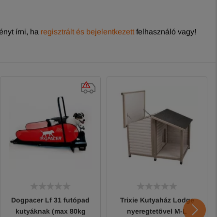
nyt írni, ha
regisztrált és bejelentkezett
felhasználó vagy!
Dogpacer Lf 31 futópad
Trixie Kutyaház Lodge
kutyáknak (max 80kg
nyeregtetővel M-L