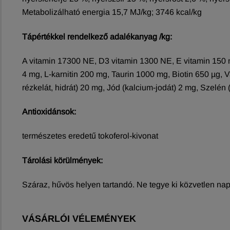
Metabolizálható energia 15,7 MJ/kg; 3746 kcal/kg
Tápértékkel rendelkező adalékanyag /kg:
A vitamin 17300 NE, D3 vitamin 1300 NE, E vitamin 150 
4 mg, L-karnitin 200 mg, Taurin 1000 mg, Biotin 650 µg, V
rézkelát, hidrát) 20 mg, Jód (kalcium-jodát) 2 mg, Szelén 
Antioxidánsok:
természetes eredetű tokoferol-kivonat
Tárolási körülmények:
Száraz, hűvös helyen tartandó. Ne tegye ki közvetlen na
VÁSÁRLÓI VÉLEMÉNYEK