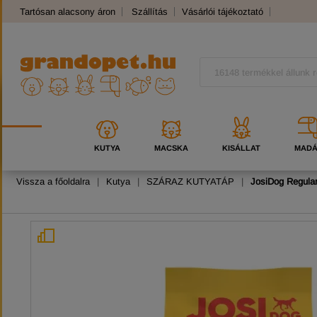
Tartósan alacsony áron
Szállítás
Vásárlói tájékoztató
Panaszkezelés
Kutyafajták
Macskafajták
KUTYA
MACSKA
KISÁLLAT
MAD
Vissza a főoldalra
|
Kutya
|
SZÁRAZ KUTYATÁP
|
JosiDog Regular