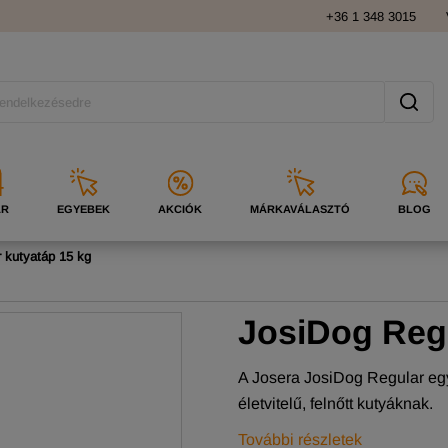
+36 1 348 3015
ÁR
EGYEBEK
AKCIÓK
MÁRKAVÁLASZTÓ
BLOG
 kutyatáp 15 kg
JosiDog Regu
A Josera JosiDog Regular egy
életvitelű, felnőtt kutyáknak.
További részletek