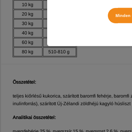
10 kg
110-170 g
20 kg
180-300 g
Minden 
30 kg
240-390 g
40 kg
300-500 g
60 kg
400-660 g
80 kg
510-810 g
Összetétel:
teljes kiőrlésű kukorica, szárított baromfi fehérje, baromfi 
inulinforrás), szárított Új-Zélandi zöldhéjú kagyló húslisz
Analitikai összetétel:
nyersfehérje 25 %, nyerszsír 15 %, nyersrost 2,6 %, nyer