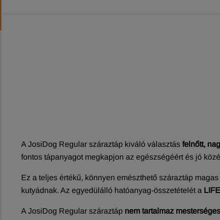
A JosiDog Regular száraztáp kiváló választás
felnőtt, n
fontos tápanyagot megkapjon az egészségéért és jó közér
Ez a teljes értékű, könnyen emészthető száraztáp magas f
kutyádnak. Az egyedülálló hatóanyag-összetételét a
LIFE
A JosiDog Regular száraztáp
nem tartalmaz mesterséges 