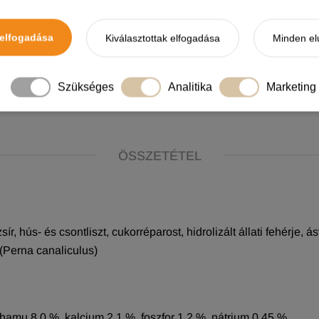
elfogadása
Kiválasztottak elfogadása
Minden el
Szükséges
Analitika
Marketing
ÖSSZETÉTEL
zsír, hús- és csontliszt, cukorréparost, hidrolizált állati fehérje
t (Perna canaliculus)
shamu 8,0 %, kalcium 2,1 %, foszfor 1,2 %, nátrium 0,45 %