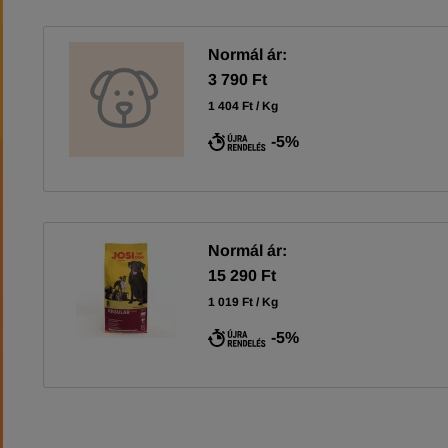
Normál ár:
3 790 Ft
1 404 Ft / Kg
-5%
Normál ár:
15 290 Ft
1 019 Ft / Kg
-5%