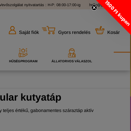
1500 Ft kupo
Vevőszolgálat nyitvatartás : H-P: 08:00-17:00-ig
hello@grandopet.hu
Gyors rendelés
Kosár
Saját fiók
HŰSÉGPROGRAM
ÁLLATORVOS VÁLASZOL
lar kutyatáp
 teljes értékű, gabonamentes száraztáp aktív