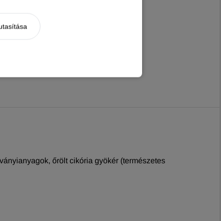
utasítása
, ásványianyagok, őrölt cikória gyökér (természetes