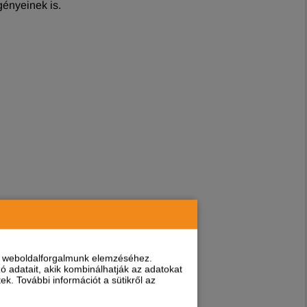
gényeinek is.
nt weboldalforgalmunk elemzéséhez.
 adatait, akik kombinálhatják az adatokat
k. További információt a sütikről az