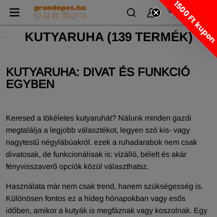
1500 Ft kupo
KUTYARUHA
(
139 TERMÉK)
KUTYARUHA: DIVAT ÉS FUNKCIÓ
EGYBEN
Keresed a tökéletes kutyaruhát? Nálunk minden gazdi
megtalálja a legjobb választékot, legyen szó kis- vagy
nagytestű négylábúakról. ezek a ruhadarabok nem csak
divatosak, de funkcionálisak is: vízálló, bélelt és akár
fényvisszaverő opciók közül választhatsz.
Használata már nem csak trend, hanem szükségesség is.
Különösen fontos ez a hideg hónapokban vagy esős
időben, amikor a kutyák is megfáznak vagy koszolnak. Egy