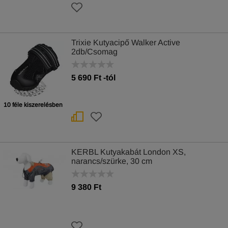
Trixie Kutyacipő Walker Active
2db/Csomag
5 690
Ft
-tól
10 féle kiszerelésben
KERBL Kutyakabát London XS,
narancs/szürke, 30 cm
9 380 Ft