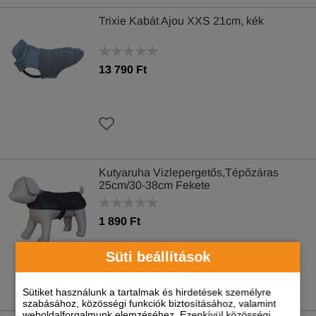
Trixie Kabát Ajou XXS 21cm, kék
13 790 Ft
Kutyaruha Vizlepergetős,Tépőzáras
25cm/30-38cm Fekete
1 890 Ft
Süti beállítások
Sütiket használunk a tartalmak és hirdetések személyre
szabásához, közösségi funkciók biztosításához, valamint
weboldalforgalmunk elemzéséhez. Ezenkívül közösségi