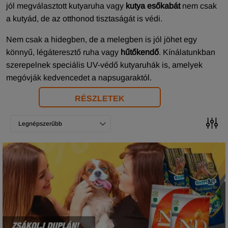
jól megválasztott kutyaruha vagy
kutya esőkabát
nem csak
a kutyád, de az otthonod tisztaságát is védi.
Nem csak a hidegben, de a melegben is jól jöhet egy
könnyű, légáteresztő ruha vagy
hűtőkendő
. Kínálatunkban
szerepelnek speciális UV-védő kutyaruhák is, amelyek
megóvják kedvencedet a napsugaraktól.
RÉSZLETEK
Legnépszerűbb