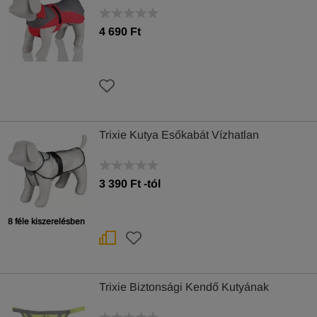
4 690 Ft
Trixie Kutya Esőkabát Vízhatlan
3 390
Ft
-tól
8 féle kiszerelésben
Trixie Biztonsági Kendő Kutyának