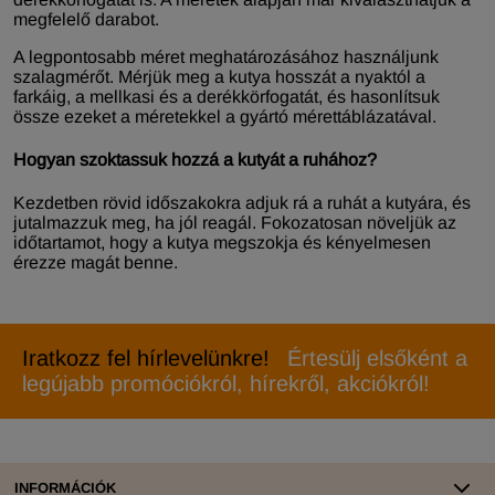
megfelelő darabot.
A legpontosabb méret meghatározásához használjunk
szalagmérőt. Mérjük meg a kutya hosszát a nyaktól a
farkáig, a mellkasi és a derékkörfogatát, és hasonlítsuk
össze ezeket a méretekkel a gyártó mérettáblázatával.
Hogyan szoktassuk hozzá a kutyát a ruhához?
Kezdetben rövid időszakokra adjuk rá a ruhát a kutyára, és
jutalmazzuk meg, ha jól reagál. Fokozatosan növeljük az
időtartamot, hogy a kutya megszokja és kényelmesen
érezze magát benne.
Iratkozz fel hírlevelünkre!
Értesülj elsőként a
legújabb promóciókról, hírekről, akciókról!
INFORMÁCIÓK