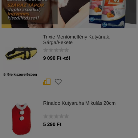
Trixie Mentőmellény Kutyának,
Sárga/Fekete
9 090
Ft
-tól
5 féle kiszerelésben
Rinaldo Kutyaruha Mikulás 20cm
5 290 Ft