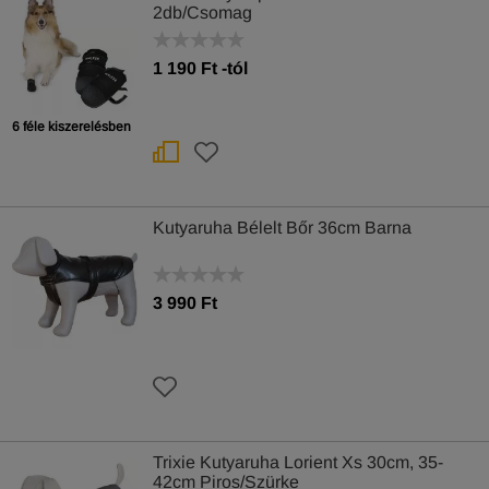
2db/Csomag
1 190
Ft
-tól
6 féle kiszerelésben
Kutyaruha Bélelt Bőr 36cm Barna
3 990 Ft
Trixie Kutyaruha Lorient Xs 30cm, 35-
42cm Piros/Szürke