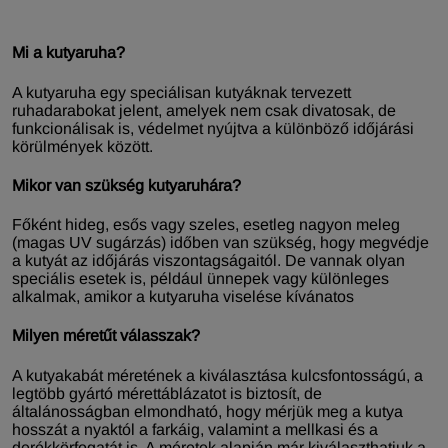
Mi a kutyaruha?
A kutyaruha egy speciálisan kutyáknak tervezett
ruhadarabokat jelent, amelyek nem csak divatosak, de
funkcionálisak is, védelmet nyújtva a különböző időjárási
körülmények között.
Mikor van szükség kutyaruhára?
Főként hideg, esős vagy szeles, esetleg nagyon meleg
(magas UV sugárzás) időben van szükség, hogy megvédje
a kutyát az időjárás viszontagságaitól. De vannak olyan
speciális esetek is, például ünnepek vagy különleges
alkalmak, amikor a kutyaruha viselése kívánatos
Milyen méretűt válasszak?
A kutyakabát méretének a kiválasztása kulcsfontosságú, a
legtöbb gyártó mérettáblázatot is biztosít, de
általánosságban elmondható, hogy mérjük meg a kutya
hosszát a nyaktól a farkáig, valamint a mellkasi és a
derékkörfogatát is. A méretek alapján már kiválaszthatjuk a