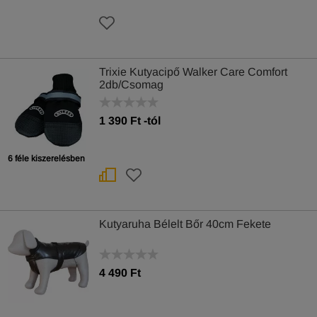
Trixie Kutyacipő Walker Care Comfort
2db/Csomag
1 390
Ft
-tól
6 féle kiszerelésben
Kutyaruha Bélelt Bőr 40cm Fekete
4 490 Ft