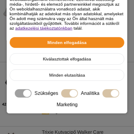
Kutyaruha Bélelt Bőr 30cm Fekete
média-, hirdető- és elemező partnereinkkel megosztjuk az
Ön weboldalhasználatra vonatkozó adatait, akik
kombinálhatják az adatokat más olyan adatokkal, amelyeket
Ön adott meg számukra vagy az Ön által használt más
szolgáltatásokból gyűjtöttek. További információt a sütikről
3 490 Ft
az
adatkezelési tájékoztatónkban
talál.
Minden elfogadása
Kiválasztottak elfogadása
Trixie Esőkabát CityStyle Dublin zöld
Minden elutasítása
4 290
Ft
-tól
Szükséges
Analitika
Marketing
42 féle kiszerelésben
Trixie Kutyacipő Walker Care