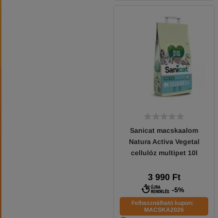
Sanicat macskaalom
Natura Activa Vegetal
cellulóz multipet 10l
3 990 Ft
-5%
Felhasználható kupon:
MACSKA2026