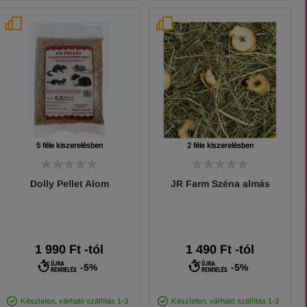
5 féle kiszerelésben
2 féle kiszerelésben
Dolly Pellet Alom
JR Farm Széna almás
1 990
Ft
-tól
1 490
Ft
-tól
-5%
-5%
Készleten, várható szállítás 1-3
Készleten, várható szállítás 1-3