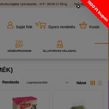
1500 Ft kupo
Vevőszolgálat nyitvatartás : H-P: 08:00-17:00-ig
hello@grandopet.hu
Gyors rendelés
Kosár
Saját fiók
HŰSÉGPROGRAM
ÁLLATORVOS VÁLASZOL
MÉK)
Rendezés
Legnépszerűbb
Nézet