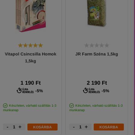
Vitapol Csincsilla Homok
JR Farm Széna 1,5kg
1,5kg
1 190 Ft
2 190 Ft
-5%
-5%
Készleten, várható szállítás 1-3
Készleten, várható szállítás 1-3
munkanap
munkanap
-
+
-
+
KOSÁRBA
KOSÁRBA