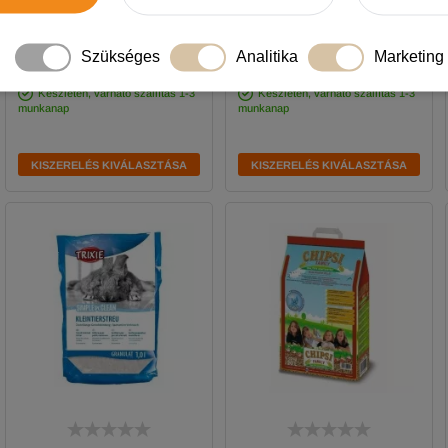
5 690
Ft
-tól
1 490
Ft
-tól
-5%
Szükséges
Analitika
Marketing
Készleten, várható szállítás 1-3
Készleten, várható szállítás 1-3
munkanap
munkanap
KISZERELÉS KIVÁLASZTÁSA
KISZERELÉS KIVÁLASZTÁSA