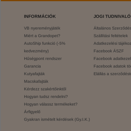
INFORMÁCIÓK
JOGI TUDNIVAL
VB nyereményjáték
Általános Szerződési
Miért a Grandopet?
Szállítási feltételek
AutoShip funkció (-5%
Adatkezelési tájékoz
kedvezmény)
Facebook ÁSZF
Hűségpont rendszer
Facebook adatkezelé
Garancia
Facebook adatok tö
Kutyafajták
Elállás a szerződést
Macskafajták
Kérdezz szakértőinktől
Hogyan tudsz rendelni?
Hogyan válassz termékeket?
Árfigyelő
Gyakran ismételt kérdések (Gy.I.K.)