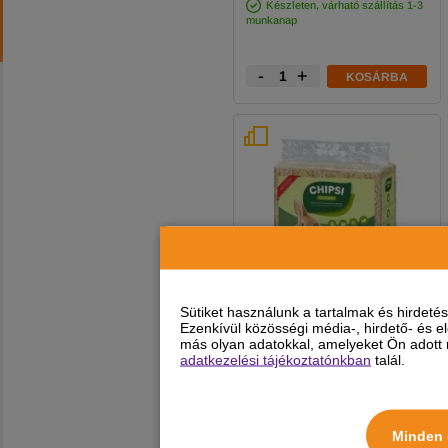
Készleten, várható szállítás 1-3
munkanap
-
+
KOSÁRBA
Sütiket használunk a tartalmak és hirdet
2 féle kiszerelésben
Ezenkívül közösségi média-, hirdető- és 
más olyan adatokkal, amelyeket Ön adott m
adatkezelési tájékoztatónkban
talál.
Chipsi Forgács Classic
Minden 