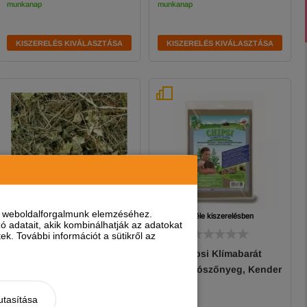
munkanap
munkanap
KISZERELÉS KIVÁLASZTÁSA
KISZERELÉS KIVÁLASZTÁSA
nt weboldalforgalmunk elemzéséhez.
2 féle kiszerelésben
 adatait, akik kombinálhatják az adatokat
k. További információt a sütikről az
JR Farm Széna máriatövis
Chipsi Klímabarát
500g
Rágcsálószőnyeg, Kender
utasítása