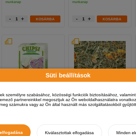
munkanap
munkanap
-
+
-
+
KOSÁRBA
KOSÁRBA
Süti beállítások
ések személyre szabásához, közösségi funkciók biztosításához, valami
2 féle kiszerelésben
2 féle kiszerelésben
elemező partnereinkkel megosztjuk az Ön weboldalhasználatra vonatkozó
eg számukra vagy az Ön által használt más szolgáltatásokból gyűjtötte
Chipsi Alom Carefresh
JR Farm Széna
Confetti
gyermekláncfű
elfogadása
Kiválasztottak elfogadása
Minden el