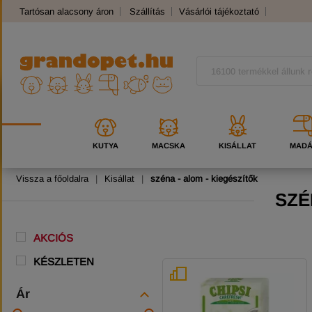
Tartósan alacsony áron
Szállítás
Vásárlói tájékoztató
Panaszkezelés
Kutyafajták
Macskafajták
KUTYA
MACSKA
KISÁLLAT
MAD
Vissza a főoldalra
|
Kisállat
|
széna - alom - kiegészítők
SZÉ
AKCIÓS
KÉSZLETEN
Ár