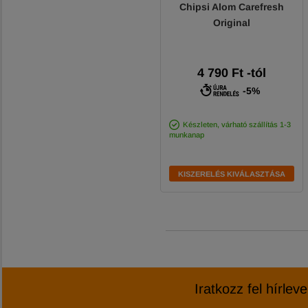
Chipsi Alom Carefresh
Original
4 790
Ft
-tól
-5%
Készleten, várható szállítás 1-3
munkanap
KISZERELÉS KIVÁLASZTÁSA
Iratkozz fel hírlev