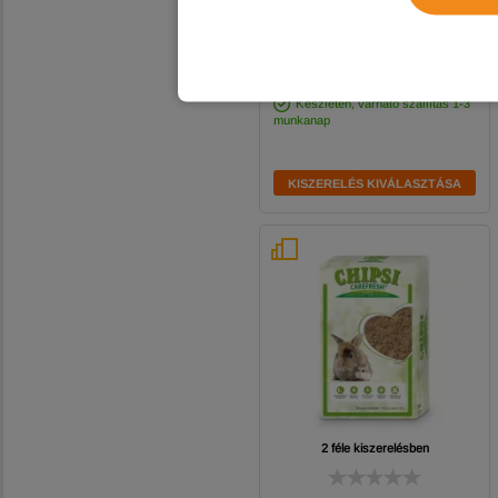
1 290
Ft
-tól
-5%
Készleten, várható szállítás 1-3
munkanap
KISZERELÉS KIVÁLASZTÁSA
2 féle kiszerelésben