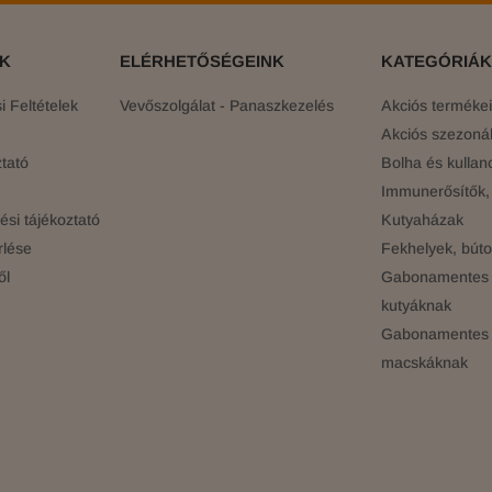
ÓK
ELÉRHETŐSÉGEINK
KATEGÓRIÁK
 Feltételek
Vevőszolgálat - Panaszkezelés
Akciós terméke
Akciós szezonál
tató
Bolha és kullan
Immunerősítők, 
si tájékoztató
Kutyaházak
rlése
Fekhelyek, búto
ől
Gabonamentes 
kutyáknak
Gabonamentes 
macskáknak