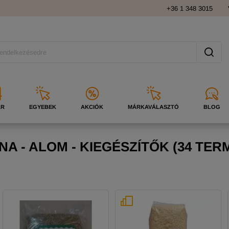
+36 1 348 3015
ÁR
EGYEBEK
AKCIÓK
MÁRKAVÁLASZTÓ
BLOG
NA - ALOM - KIEGÉSZÍTŐK
(
34 TER