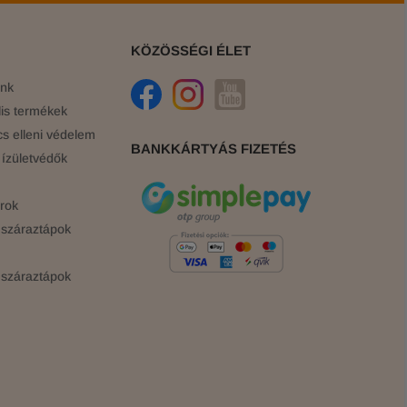
KÖZÖSSÉGI ÉLET
ink
is termékek
cs elleni védelem
BANKKÁRTYÁS FIZETÉS
ízületvédők
rok
száraztápok
száraztápok