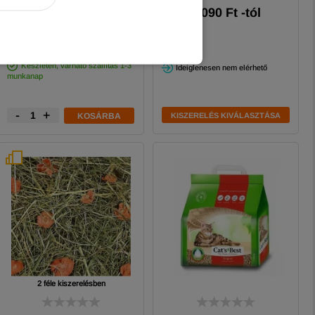
1 490 Ft
2 090
Ft
-tól
-5%
Készleten, várható szállítás 1-3
Ideiglenesen nem elérhető
munkanap
-
+
KOSÁRBA
KISZERELÉS KIVÁLASZTÁSA
2 féle kiszerelésben