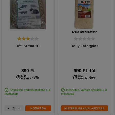
5 féle kiszerelésben
Réti Széna 10l
Dolly Faforgács
890 Ft
990
Ft
-tól
-5%
-5%
Készleten, várható szállítás 1-3
Készleten, várható szállítás 1-3
munkanap
munkanap
-
+
KOSÁRBA
KISZERELÉS KIVÁLASZTÁSA