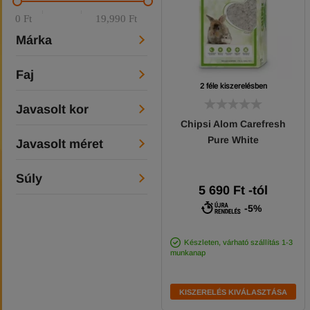
0 Ft
19,990 Ft
Márka
Faj
2 féle kiszerelésben
Javasolt kor
Chipsi Alom Carefresh
Pure White
Javasolt méret
Súly
5 690
Ft
-tól
-5%
Készleten, várható szállítás 1-3
munkanap
KISZERELÉS KIVÁLASZTÁSA