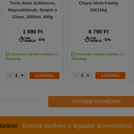
Trixie Alom Szilikonos,
Chipsi Alom Family
Rágcsálóknak, Simple n
20l/12kg
Clean, 1000ml, 400g
1 690 Ft
6 790 Ft
-5%
-5%
Készleten, várható szállítás 1-3
Készleten, várható szállítás 1-3
munkanap
munkanap
-
+
-
+
KOSÁRBA
KOSÁRBA
TOVÁBBI TERMÉKEK
elünkre!
Értesülj elsőként a legújabb promóciókról, 