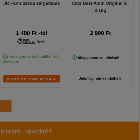
JR Farm Széna sárgarépás
Cats Best Alom Original 5l,
2,1kg
1 490
Ft
-tól
2 900 Ft
-5%
Készleten, várható szállítás 1-3
Ideiglenesen nem elérhető
munkanap
Jelenleg nem rendelhető
KISZERELÉS KIVÁLASZTÁSA
hírekről, akciókról!