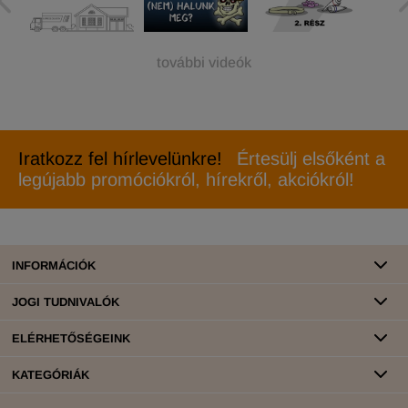
további videók
Iratkozz fel hírlevelünkre!
Értesülj elsőként a
legújabb promóciókról, hírekről, akciókról!
INFORMÁCIÓK
JOGI TUDNIVALÓK
ELÉRHETŐSÉGEINK
KATEGÓRIÁK