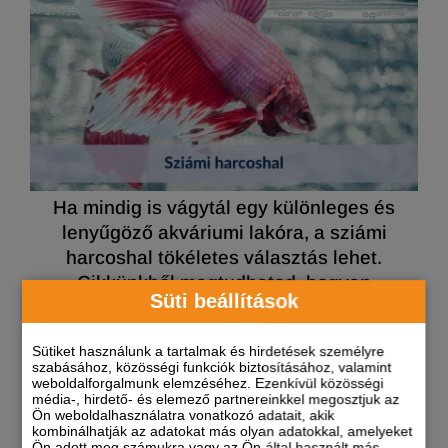
Ha mindig is vágytál egy különleges és
lenyűgöző akváriumi lakóra, a sziámi
harcoshal tökéletes választás lehet.
Cikkünkből megtudhatod, hogyan
Süti beállítások
teremtheted meg számára a tökéletes
környezetet, és miként teheted boldoggá
Sütiket használunk a tartalmak és hirdetések személyre
ezt a kis akváriumi királyt!
szabásához, közösségi funkciók biztosításához, valamint
weboldalforgalmunk elemzéséhez. Ezenkívül közösségi
média-, hirdető- és elemező partnereinkkel megosztjuk az
Ön weboldalhasználatra vonatkozó adatait, akik
ARAPAPAGÁJ: A
kombinálhatják az adatokat más olyan adatokkal, amelyeket
Ön adott meg számukra vagy az Ön által használt más