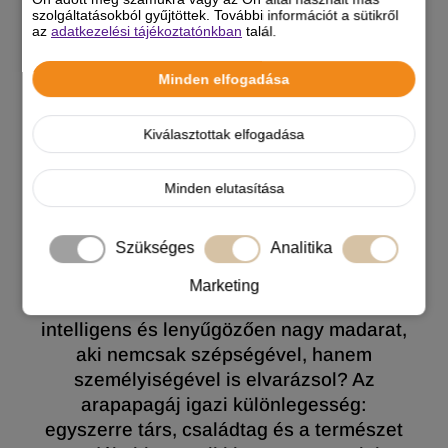
SZIVÁRVÁNYSZÍNŰ
szolgáltatásokból gyűjtöttek. További információt a sütikről
INTELLIGENCIA
az
adatkezelési tájékoztatónkban
talál.
Minden elfogadása
Kiválasztottak elfogadása
Minden elutasítása
Szükséges
Analitika
Marketing
El tudsz képzelni egy színes tollazatú,
intelligens és lenyűgözően nagy madarat,
aki nemcsak szépségével, hanem
személyiségével is elvarázsol? Az
arapapagáj igazi különlegesség:
egyszerre társ, családtag és a természet