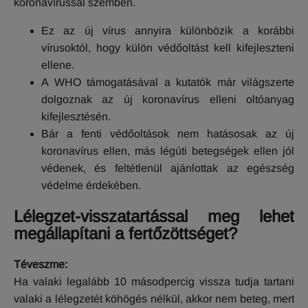
koronavírussal szemben.
Ez az új vírus annyira különbözik a korábbi
vírusoktól, hogy külön védőoltást kell kifejleszteni
ellene.
A WHO támogatásával a kutatók már világszerte
dolgoznak az új koronavírus elleni oltóanyag
kifejlesztésén.
Bár a fenti védőoltások nem hatásosak az új
koronavírus ellen, más légúti betegségek ellen jól
védenek, és feltétlenül ajánlottak az egészség
védelme érdekében.
Lélegzet-visszatartással meg lehet
megállapítani a fertőzöttséget?
Téveszme:
Ha valaki legalább 10 másodpercig vissza tudja tartani
valaki a lélegzetét köhögés nélkül, akkor nem beteg, mert