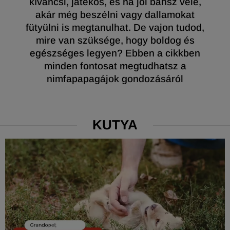
kíváncsi, játékos, és ha jól bánsz vele,
akár még beszélni vagy dallamokat
fütyülni is megtanulhat. De vajon tudod,
mire van szüksége, hogy boldog és
egészséges legyen? Ebben a cikkben
minden fontosat megtudhatsz a
nimfapapagájok gondozásáról
KUTYA