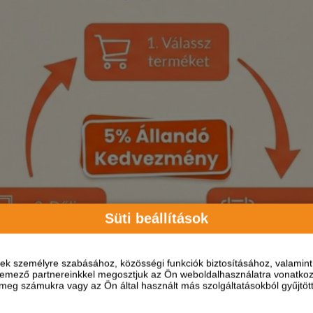
Süti beállítások
ések személyre szabásához, közösségi funkciók biztosításához, valami
elemező partnereinkkel megosztjuk az Ön weboldalhasználatra vonatkozó
eg számukra vagy az Ön által használt más szolgáltatásokból gyűjtötte