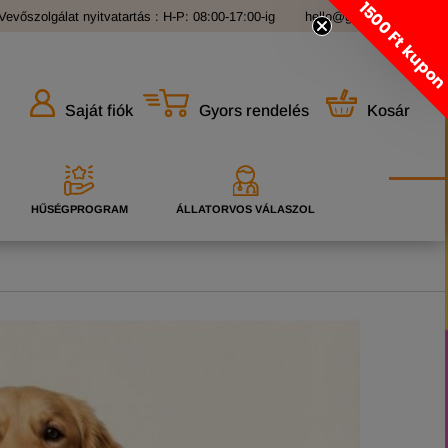
1500 Ft kupo
Vevőszolgálat nyitvatartás : H-P: 08:00-17:00-ig
hello@grandopet.hu
Gyors rendelés
Kosár
Saját fiók
HŰSÉGPROGRAM
ÁLLATORVOS VÁLASZOL