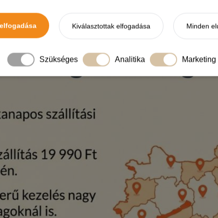
elfogadása
Kiválasztottak elfogadása
Minden el
Szükséges
Analitika
Marketing