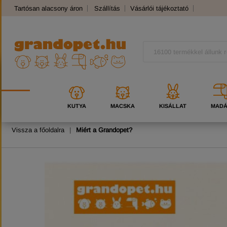
Tartósan alacsony áron
Szállítás
Vásárlói tájékoztató
Panaszkezelés
Kutyafajták
Macskafajták
KUTYA
MACSKA
KISÁLLAT
MAD
Vissza a főoldalra
|
Miért a Grandopet?